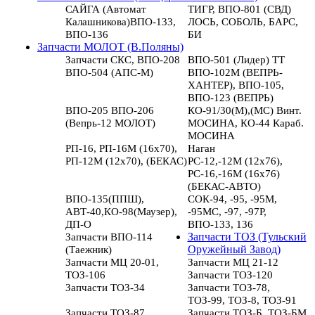
САЙГА (Автомат
ТИГР, ВПО-801 (СВД)
Калашникова)ВПО-133,
ЛОСЬ, СОБОЛЬ, БАРС,
ВПО-136
БИ
Запчасти МОЛОТ (В.Поляны)
Запчасти СКС, ВПО-208
ВПО-501 (Лидер) ТТ
ВПО-504 (АПС-М)
ВПО-102М (ВЕПРЬ-
ХАНТЕР), ВПО-105,
ВПО-123 (ВЕПРЬ)
ВПО-205 ВПО-206
КО-91/30(М),(МС) Винт.
(Вепрь-12 МОЛОТ)
МОСИНА, КО-44 Караб.
МОСИНА
РП-16, РП-16М (16х70),
Наган
РП-12М (12х70), (БЕКАС)
РС-12,-12М (12х76),
РС-16,-16М (16х76)
(БЕКАС-АВТО)
ВПО-135(ППШ),
СОК-94, -95, -95М,
АВТ-40,КО-98(Маузер),
-95МС, -97, -97Р,
ДП-О
ВПО-133, 136
Запчасти ВПО-114
Запчасти ТОЗ (Тульский
(Таежник)
Оружейный Завод)
Запчасти МЦ 20-01,
Запчасти МЦ 21-12
ТОЗ-106
Запчасти ТОЗ-120
Запчасти ТОЗ-34
Запчасти ТОЗ-78,
ТОЗ-99, ТОЗ-8, ТОЗ-91
Запчасти ТОЗ-87
Запчасти ТОЗ-Б, ТОЗ-БМ