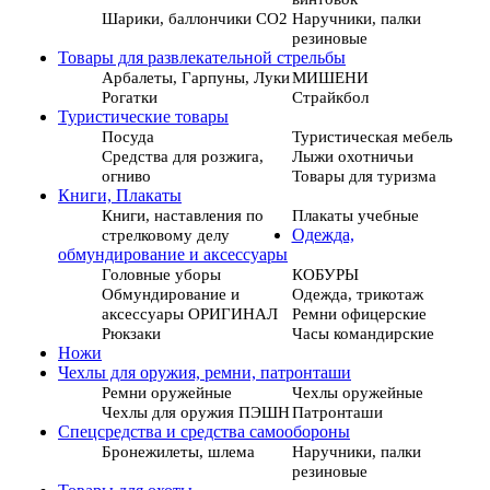
Шарики, баллончики СО2
Наручники, палки
резиновые
Товары для развлекательной стрельбы
Арбалеты, Гарпуны, Луки
МИШЕНИ
Рогатки
Страйкбол
Туристические товары
Посуда
Туристическая мебель
Средства для розжига,
Лыжи охотничьи
огниво
Товары для туризма
Книги, Плакаты
Книги, наставления по
Плакаты учебные
стрелковому делу
Одежда,
обмундирование и аксессуары
Головные уборы
КОБУРЫ
Обмундирование и
Одежда, трикотаж
аксессуары ОРИГИНАЛ
Ремни офицерские
Рюкзаки
Часы командирские
Ножи
Чехлы для оружия, ремни, патронташи
Ремни оружейные
Чехлы оружейные
Чехлы для оружия ПЭШН
Патронташи
Спецсредства и средства самообороны
Бронежилеты, шлема
Наручники, палки
резиновые