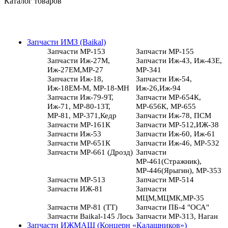
Каталог товаров
Запчасти ИМЗ (Baikal)
Запчасти МР-153
Запчасти МР-155
Запчасти Иж-27М,
Запчасти Иж-43, Иж-43Е,
Иж-27ЕМ,МР-27
МР-341
Запчасти Иж-18,
Запчасти Иж-54,
Иж-18ЕМ-М, МР-18-МН
Иж-26,Иж-94
Запчасти Иж-79-9Т,
Запчасти МР-654К,
Иж-71, МР-80-13Т,
МР-656К, МР-655
МР-81, МР-371,Кедр
Запчасти Иж-78, ПСМ
Запчасти МР-161К
Запчасти МР-512,ИЖ-38
Запчасти Иж-53
Запчасти Иж-60, Иж-61
Запчасти МР-651К
Запчасти Иж-46, МР-532
Запчасти МР-661 (Дрозд)
Запчасти
МР-461(Стражник),
МР-446(Ярыгин), МР-353
Запчасти МР-513
Запчасти МР-514
Запчасти ИЖ-81
Запчасти
МЦМ,МЦМК,МР-35
Запчасти МР-81 (ТТ)
Запчасти ПБ-4 "ОСА"
Запчасти Baikal-145 Лось
Запчасти МР-313, Наган
Запчасти ИЖМАШ (Концерн «Калашников»)