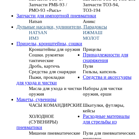
Запчасти РМБ-93 /
Запчасти ТОЗ-94,
РМО-93 «Рысь»
ТОЗ-194
Запчасти для импортной пневматики
Hatsan
Аникс
Дульные насадки, удлинители, Парадоксы
HATSAN
ИЖМАШ
ИМЗ
МОЛОТ
Прицелы, кронштейны, сошки
Кронштейны для оружия
Прицелы
Сошки. рукоятки
Принадлежности для
тактические
снаряжения
Дробь, картечь
Пули
Средства для снарядки
Гильзы, капсюль
Пыжи, прокладки
Средства и аксессуары
для ухода и чистки
Масла для ухода и чистки
Наборы для чистки
оружия
оружия, ерши
Макеты, сувениры
ЧАСЫ КОМАНДИРСКИЕ
Шкатулки, футляры,
кейсы
ХОЛОДНОЕ
Расходные материалы
(СУВЕНИРЫ)
для стрельбы из
пневматики
Мишени пневматические
Пули для пневматических
винтовок