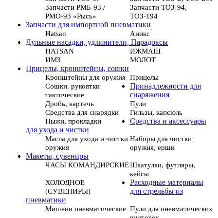
Запчасти РМБ-93 /
Запчасти ТОЗ-94,
РМО-93 «Рысь»
ТОЗ-194
Запчасти для импортной пневматики
Hatsan
Аникс
Дульные насадки, удлинители, Парадоксы
HATSAN
ИЖМАШ
ИМЗ
МОЛОТ
Прицелы, кронштейны, сошки
Кронштейны для оружия
Прицелы
Сошки. рукоятки
Принадлежности для
тактические
снаряжения
Дробь, картечь
Пули
Средства для снарядки
Гильзы, капсюль
Пыжи, прокладки
Средства и аксессуары
для ухода и чистки
Масла для ухода и чистки
Наборы для чистки
оружия
оружия, ерши
Макеты, сувениры
ЧАСЫ КОМАНДИРСКИЕ
Шкатулки, футляры,
кейсы
ХОЛОДНОЕ
Расходные материалы
(СУВЕНИРЫ)
для стрельбы из
пневматики
Мишени пневматические
Пули для пневматических
винтовок