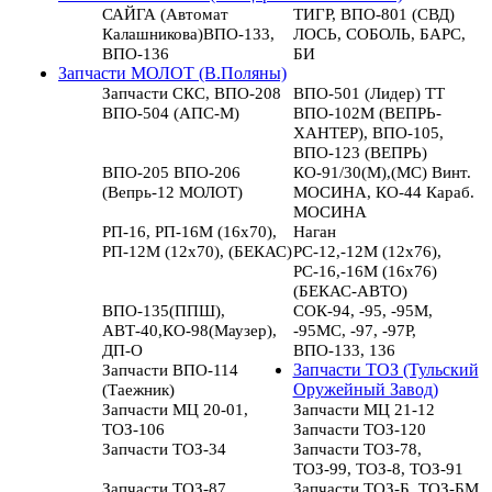
САЙГА (Автомат
ТИГР, ВПО-801 (СВД)
Калашникова)ВПО-133,
ЛОСЬ, СОБОЛЬ, БАРС,
ВПО-136
БИ
Запчасти МОЛОТ (В.Поляны)
Запчасти СКС, ВПО-208
ВПО-501 (Лидер) ТТ
ВПО-504 (АПС-М)
ВПО-102М (ВЕПРЬ-
ХАНТЕР), ВПО-105,
ВПО-123 (ВЕПРЬ)
ВПО-205 ВПО-206
КО-91/30(М),(МС) Винт.
(Вепрь-12 МОЛОТ)
МОСИНА, КО-44 Караб.
МОСИНА
РП-16, РП-16М (16х70),
Наган
РП-12М (12х70), (БЕКАС)
РС-12,-12М (12х76),
РС-16,-16М (16х76)
(БЕКАС-АВТО)
ВПО-135(ППШ),
СОК-94, -95, -95М,
АВТ-40,КО-98(Маузер),
-95МС, -97, -97Р,
ДП-О
ВПО-133, 136
Запчасти ВПО-114
Запчасти ТОЗ (Тульский
(Таежник)
Оружейный Завод)
Запчасти МЦ 20-01,
Запчасти МЦ 21-12
ТОЗ-106
Запчасти ТОЗ-120
Запчасти ТОЗ-34
Запчасти ТОЗ-78,
ТОЗ-99, ТОЗ-8, ТОЗ-91
Запчасти ТОЗ-87
Запчасти ТОЗ-Б, ТОЗ-БМ