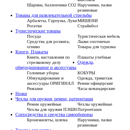
Шарики, баллончики СО2
Наручники, палки
резиновые
Товары для развлекательной стрельбы
Арбалеты, Гарпуны, Луки
МИШЕНИ
Рогатки
Страйкбол
Туристические товары
Посуда
Туристическая мебель
Средства для розжига,
Лыжи охотничьи
огниво
Товары для туризма
Книги, Плакаты
Книги, наставления по
Плакаты учебные
стрелковому делу
Одежда,
обмундирование и аксессуары
Головные уборы
КОБУРЫ
Обмундирование и
Одежда, трикотаж
аксессуары ОРИГИНАЛ
Ремни офицерские
Рюкзаки
Часы командирские
Ножи
Чехлы для оружия, ремни, патронташи
Ремни оружейные
Чехлы оружейные
Чехлы для оружия ПЭШН
Патронташи
Спецсредства и средства самообороны
Бронежилеты, шлема
Наручники, палки
резиновые