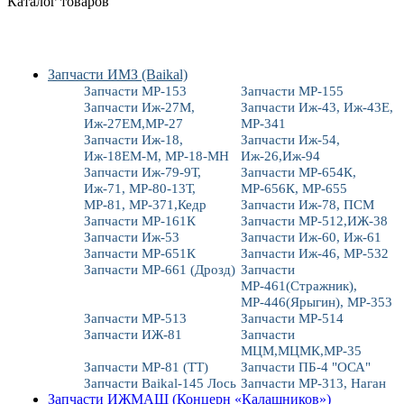
Каталог товаров
Запчасти ИМЗ (Baikal)
Запчасти МР-153
Запчасти МР-155
Запчасти Иж-27М,
Запчасти Иж-43, Иж-43Е,
Иж-27ЕМ,МР-27
МР-341
Запчасти Иж-18,
Запчасти Иж-54,
Иж-18ЕМ-М, МР-18-МН
Иж-26,Иж-94
Запчасти Иж-79-9Т,
Запчасти МР-654К,
Иж-71, МР-80-13Т,
МР-656К, МР-655
МР-81, МР-371,Кедр
Запчасти Иж-78, ПСМ
Запчасти МР-161К
Запчасти МР-512,ИЖ-38
Запчасти Иж-53
Запчасти Иж-60, Иж-61
Запчасти МР-651К
Запчасти Иж-46, МР-532
Запчасти МР-661 (Дрозд)
Запчасти
МР-461(Стражник),
МР-446(Ярыгин), МР-353
Запчасти МР-513
Запчасти МР-514
Запчасти ИЖ-81
Запчасти
МЦМ,МЦМК,МР-35
Запчасти МР-81 (ТТ)
Запчасти ПБ-4 "ОСА"
Запчасти Baikal-145 Лось
Запчасти МР-313, Наган
Запчасти ИЖМАШ (Концерн «Калашников»)