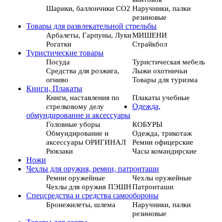
Шарики, баллончики СО2
Наручники, палки
резиновые
Товары для развлекательной стрельбы
Арбалеты, Гарпуны, Луки
МИШЕНИ
Рогатки
Страйкбол
Туристические товары
Посуда
Туристическая мебель
Средства для розжига,
Лыжи охотничьи
огниво
Товары для туризма
Книги, Плакаты
Книги, наставления по
Плакаты учебные
стрелковому делу
Одежда,
обмундирование и аксессуары
Головные уборы
КОБУРЫ
Обмундирование и
Одежда, трикотаж
аксессуары ОРИГИНАЛ
Ремни офицерские
Рюкзаки
Часы командирские
Ножи
Чехлы для оружия, ремни, патронташи
Ремни оружейные
Чехлы оружейные
Чехлы для оружия ПЭШН
Патронташи
Спецсредства и средства самообороны
Бронежилеты, шлема
Наручники, палки
резиновые