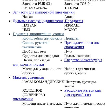
Запчасти РМБ-93 /
Запчасти ТОЗ-94,
РМО-93 «Рысь»
ТОЗ-194
Запчасти для импортной пневматики
Hatsan
Аникс
Дульные насадки, удлинители, Парадоксы
HATSAN
ИЖМАШ
ИМЗ
МОЛОТ
Прицелы, кронштейны, сошки
Кронштейны для оружия
Прицелы
Сошки. рукоятки
Принадлежности для
тактические
снаряжения
Дробь, картечь
Пули
Средства для снарядки
Гильзы, капсюль
Пыжи, прокладки
Средства и аксессуары
для ухода и чистки
Масла для ухода и чистки
Наборы для чистки
оружия
оружия, ерши
Макеты, сувениры
ЧАСЫ КОМАНДИРСКИЕ
Шкатулки, футляры,
кейсы
ХОЛОДНОЕ
Расходные материалы
(СУВЕНИРЫ)
для стрельбы из
пневматики
Мишени пневматические
Пули для пневматических
винтовок