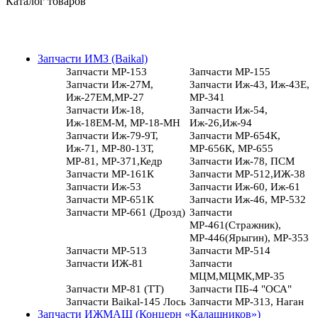
Каталог товаров
Запчасти ИМЗ (Baikal)
Запчасти МР-153
Запчасти МР-155
Запчасти Иж-27М,
Запчасти Иж-43, Иж-43Е,
Иж-27ЕМ,МР-27
МР-341
Запчасти Иж-18,
Запчасти Иж-54,
Иж-18ЕМ-М, МР-18-МН
Иж-26,Иж-94
Запчасти Иж-79-9Т,
Запчасти МР-654К,
Иж-71, МР-80-13Т,
МР-656К, МР-655
МР-81, МР-371,Кедр
Запчасти Иж-78, ПСМ
Запчасти МР-161К
Запчасти МР-512,ИЖ-38
Запчасти Иж-53
Запчасти Иж-60, Иж-61
Запчасти МР-651К
Запчасти Иж-46, МР-532
Запчасти МР-661 (Дрозд)
Запчасти
МР-461(Стражник),
МР-446(Ярыгин), МР-353
Запчасти МР-513
Запчасти МР-514
Запчасти ИЖ-81
Запчасти
МЦМ,МЦМК,МР-35
Запчасти МР-81 (ТТ)
Запчасти ПБ-4 "ОСА"
Запчасти Baikal-145 Лось
Запчасти МР-313, Наган
Запчасти ИЖМАШ (Концерн «Калашников»)