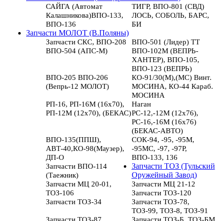
САЙГА (Автомат
ТИГР, ВПО-801 (СВД)
Калашникова)ВПО-133,
ЛОСЬ, СОБОЛЬ, БАРС,
ВПО-136
БИ
Запчасти МОЛОТ (В.Поляны)
Запчасти СКС, ВПО-208
ВПО-501 (Лидер) ТТ
ВПО-504 (АПС-М)
ВПО-102М (ВЕПРЬ-
ХАНТЕР), ВПО-105,
ВПО-123 (ВЕПРЬ)
ВПО-205 ВПО-206
КО-91/30(М),(МС) Винт.
(Вепрь-12 МОЛОТ)
МОСИНА, КО-44 Караб.
МОСИНА
РП-16, РП-16М (16х70),
Наган
РП-12М (12х70), (БЕКАС)
РС-12,-12М (12х76),
РС-16,-16М (16х76)
(БЕКАС-АВТО)
ВПО-135(ППШ),
СОК-94, -95, -95М,
АВТ-40,КО-98(Маузер),
-95МС, -97, -97Р,
ДП-О
ВПО-133, 136
Запчасти ВПО-114
Запчасти ТОЗ (Тульский
(Таежник)
Оружейный Завод)
Запчасти МЦ 20-01,
Запчасти МЦ 21-12
ТОЗ-106
Запчасти ТОЗ-120
Запчасти ТОЗ-34
Запчасти ТОЗ-78,
ТОЗ-99, ТОЗ-8, ТОЗ-91
Запчасти ТОЗ-87
Запчасти ТОЗ-Б, ТОЗ-БМ