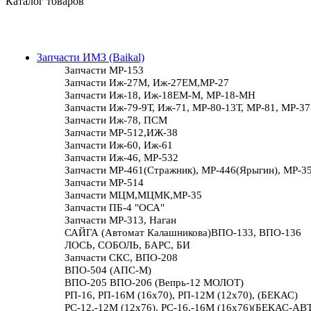
Каталог товаров
Запчасти ИМЗ (Baikal)
Запчасти МР-153
Запчасти Иж-27М, Иж-27ЕМ,МР-27
Запчасти Иж-18, Иж-18ЕМ-М, МР-18-МН
Запчасти Иж-79-9Т, Иж-71, МР-80-13Т, МР-81, МР-37
Запчасти Иж-78, ПСМ
Запчасти МР-512,ИЖ-38
Запчасти Иж-60, Иж-61
Запчасти Иж-46, МР-532
Запчасти МР-461(Стражник), МР-446(Ярыгин), МР-3
Запчасти МР-514
Запчасти МЦМ,МЦМК,МР-35
Запчасти ПБ-4 "ОСА"
Запчасти МР-313, Наган
САЙГА (Автомат Калашникова)ВПО-133, ВПО-136
ЛОСЬ, СОБОЛЬ, БАРС, БИ
Запчасти СКС, ВПО-208
ВПО-504 (АПС-М)
ВПО-205 ВПО-206 (Вепрь-12 МОЛОТ)
РП-16, РП-16М (16х70), РП-12М (12х70), (БЕКАС)
РС-12,-12М (12х76), РС-16,-16М (16х76)(БЕКАС-АВ