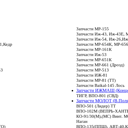
Запчасти МР-155
Запчасти Иж-43, Иж-43Е, 
Запчасти Иж-54, Иж-26,Иж
1,Кедр
Запчасти МР-654К, МР-65
Запчасти МР-161К
Запчасти Иж-53
Запчасти МР-651К
Запчасти МР-661 (Дрозд)
53
Запчасти МР-513
Запчасти ИЖ-81
Запчасти МР-81 (ТТ)
Запчасти Baikal-145 Лось
Запчасти ИЖМАШ (Конце
ТИГР, ВПО-801 (СВД)
Запчасти МОЛОТ (В.Пол
ВПО-501 (Лидер) ТТ
ВПО-102М (ВЕПРЬ-ХАНТЕР
КО-91/30(М),(МС) Винт.
Наган
ТО)
ВПО-135(ППШ), АВТ-40,К