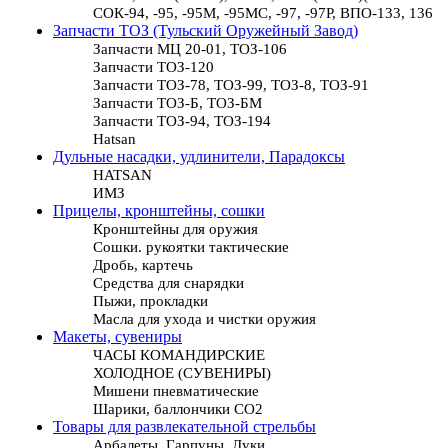
СОК-94, -95, -95М, -95МС, -97, -97Р, ВПО-133, 136
Запчасти ТОЗ (Тульский Оружейный Завод)
Запчасти МЦ 20-01, ТОЗ-106
Запчасти ТОЗ-120
Запчасти ТОЗ-78, ТОЗ-99, ТОЗ-8, ТОЗ-91
Запчасти ТОЗ-Б, ТОЗ-БМ
Запчасти ТОЗ-94, ТОЗ-194
Hatsan
Дульные насадки, удлинители, Парадоксы
HATSAN
ИМЗ
Прицелы, кронштейны, сошки
Кронштейны для оружия
Сошки. рукоятки тактические
Дробь, картечь
Средства для снарядки
Пыжи, прокладки
Масла для ухода и чистки оружия
Макеты, сувениры
ЧАСЫ КОМАНДИРСКИЕ
ХОЛОДНОЕ (СУВЕНИРЫ)
Мишени пневматические
Шарики, баллончики СО2
Товары для развлекательной стрельбы
Арбалеты, Гарпуны, Луки