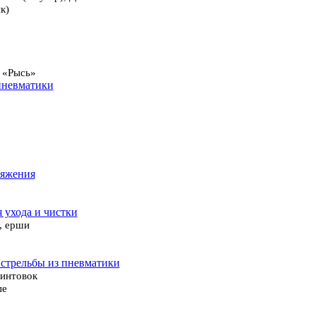
к)
 «Рысь»
пневматики
ряжения
я ухода и чистки
, ерши
 стрельбы из пневматики
винтовок
ые