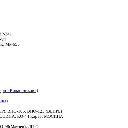
МР-341
-94
6К, МР-655
рн «Калашников»)
яны)
), ВПО-105, ВПО-123 (ВЕПРЬ)
 МОСИНА, КО-44 Караб. МОСИНА
О-98(Маузер), ДП-О