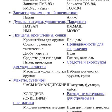
Запчасти РМБ-93 /
Запчасти ТОЗ-94,
РМО-93 «Рысь»
ТОЗ-194
Запчасти для импортной пневматики
Hatsan
Аникс
Дульные насадки, удлинители, Парадоксы
HATSAN
ИЖМАШ
ИМЗ
МОЛОТ
Прицелы, кронштейны, сошки
Кронштейны для оружия
Прицелы
Сошки. рукоятки
Принадлежности для
тактические
снаряжения
Дробь, картечь
Пули
Средства для снарядки
Гильзы, капсюль
Пыжи, прокладки
Средства и аксессуары
для ухода и чистки
Масла для ухода и чистки
Наборы для чистки
оружия
оружия, ерши
Макеты, сувениры
ЧАСЫ КОМАНДИРСКИЕ
Шкатулки, футляры,
кейсы
ХОЛОДНОЕ
Расходные материалы
(СУВЕНИРЫ)
для стрельбы из
пневматики
Мишени пневматические
Пули для пневматических
винтовок