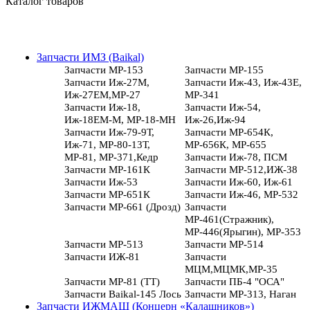
Каталог товаров
Запчасти ИМЗ (Baikal)
Запчасти МР-153
Запчасти МР-155
Запчасти Иж-27М,
Запчасти Иж-43, Иж-43Е,
Иж-27ЕМ,МР-27
МР-341
Запчасти Иж-18,
Запчасти Иж-54,
Иж-18ЕМ-М, МР-18-МН
Иж-26,Иж-94
Запчасти Иж-79-9Т,
Запчасти МР-654К,
Иж-71, МР-80-13Т,
МР-656К, МР-655
МР-81, МР-371,Кедр
Запчасти Иж-78, ПСМ
Запчасти МР-161К
Запчасти МР-512,ИЖ-38
Запчасти Иж-53
Запчасти Иж-60, Иж-61
Запчасти МР-651К
Запчасти Иж-46, МР-532
Запчасти МР-661 (Дрозд)
Запчасти
МР-461(Стражник),
МР-446(Ярыгин), МР-353
Запчасти МР-513
Запчасти МР-514
Запчасти ИЖ-81
Запчасти
МЦМ,МЦМК,МР-35
Запчасти МР-81 (ТТ)
Запчасти ПБ-4 "ОСА"
Запчасти Baikal-145 Лось
Запчасти МР-313, Наган
Запчасти ИЖМАШ (Концерн «Калашников»)