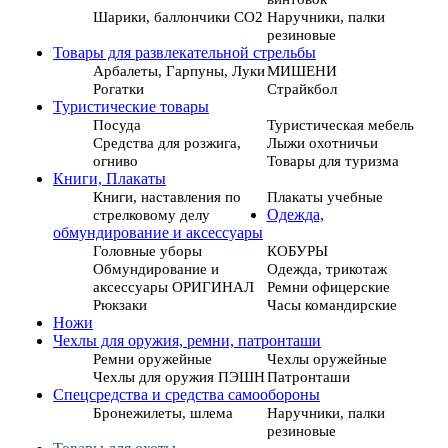
Шарики, баллончики СО2
Наручники, палки
резиновые
Товары для развлекательной стрельбы
Арбалеты, Гарпуны, Луки
МИШЕНИ
Рогатки
Страйкбол
Туристические товары
Посуда
Туристическая мебель
Средства для розжига,
Лыжи охотничьи
огниво
Товары для туризма
Книги, Плакаты
Книги, наставления по
Плакаты учебные
стрелковому делу
Одежда,
обмундирование и аксессуары
Головные уборы
КОБУРЫ
Обмундирование и
Одежда, трикотаж
аксессуары ОРИГИНАЛ
Ремни офицерские
Рюкзаки
Часы командирские
Ножи
Чехлы для оружия, ремни, патронташи
Ремни оружейные
Чехлы оружейные
Чехлы для оружия ПЭШН
Патронташи
Спецсредства и средства самообороны
Бронежилеты, шлема
Наручники, палки
резиновые