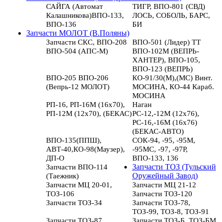
САЙГА (Автомат
ТИГР, ВПО-801 (СВД)
Калашникова)ВПО-133,
ЛОСЬ, СОБОЛЬ, БАРС,
ВПО-136
БИ
Запчасти МОЛОТ (В.Поляны)
Запчасти СКС, ВПО-208
ВПО-501 (Лидер) ТТ
ВПО-504 (АПС-М)
ВПО-102М (ВЕПРЬ-
ХАНТЕР), ВПО-105,
ВПО-123 (ВЕПРЬ)
ВПО-205 ВПО-206
КО-91/30(М),(МС) Винт.
(Вепрь-12 МОЛОТ)
МОСИНА, КО-44 Караб.
МОСИНА
РП-16, РП-16М (16х70),
Наган
РП-12М (12х70), (БЕКАС)
РС-12,-12М (12х76),
РС-16,-16М (16х76)
(БЕКАС-АВТО)
ВПО-135(ППШ),
СОК-94, -95, -95М,
АВТ-40,КО-98(Маузер),
-95МС, -97, -97Р,
ДП-О
ВПО-133, 136
Запчасти ВПО-114
Запчасти ТОЗ (Тульский
(Таежник)
Оружейный Завод)
Запчасти МЦ 20-01,
Запчасти МЦ 21-12
ТОЗ-106
Запчасти ТОЗ-120
Запчасти ТОЗ-34
Запчасти ТОЗ-78,
ТОЗ-99, ТОЗ-8, ТОЗ-91
Запчасти ТОЗ-87
Запчасти ТОЗ-Б, ТОЗ-БМ