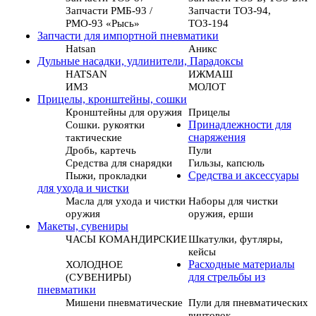
Запчасти РМБ-93 /
Запчасти ТОЗ-94,
РМО-93 «Рысь»
ТОЗ-194
Запчасти для импортной пневматики
Hatsan
Аникс
Дульные насадки, удлинители, Парадоксы
HATSAN
ИЖМАШ
ИМЗ
МОЛОТ
Прицелы, кронштейны, сошки
Кронштейны для оружия
Прицелы
Сошки. рукоятки
Принадлежности для
тактические
снаряжения
Дробь, картечь
Пули
Средства для снарядки
Гильзы, капсюль
Пыжи, прокладки
Средства и аксессуары
для ухода и чистки
Масла для ухода и чистки
Наборы для чистки
оружия
оружия, ерши
Макеты, сувениры
ЧАСЫ КОМАНДИРСКИЕ
Шкатулки, футляры,
кейсы
ХОЛОДНОЕ
Расходные материалы
(СУВЕНИРЫ)
для стрельбы из
пневматики
Мишени пневматические
Пули для пневматических
винтовок