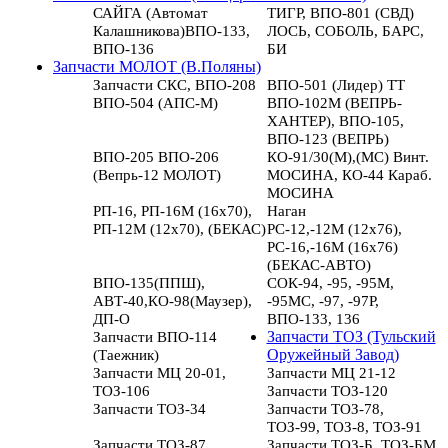
САЙГА (Автомат
ТИГР, ВПО-801 (СВД)
Калашникова)ВПО-133,
ЛОСЬ, СОБОЛЬ, БАРС,
ВПО-136
БИ
Запчасти МОЛОТ (В.Поляны)
Запчасти СКС, ВПО-208
ВПО-501 (Лидер) ТТ
ВПО-504 (АПС-М)
ВПО-102М (ВЕПРЬ-
ХАНТЕР), ВПО-105,
ВПО-123 (ВЕПРЬ)
ВПО-205 ВПО-206
КО-91/30(М),(МС) Винт.
(Вепрь-12 МОЛОТ)
МОСИНА, КО-44 Караб.
МОСИНА
РП-16, РП-16М (16х70),
Наган
РП-12М (12х70), (БЕКАС)
РС-12,-12М (12х76),
РС-16,-16М (16х76)
(БЕКАС-АВТО)
ВПО-135(ППШ),
СОК-94, -95, -95М,
АВТ-40,КО-98(Маузер),
-95МС, -97, -97Р,
ДП-О
ВПО-133, 136
Запчасти ВПО-114
Запчасти ТОЗ (Тульский
(Таежник)
Оружейный Завод)
Запчасти МЦ 20-01,
Запчасти МЦ 21-12
ТОЗ-106
Запчасти ТОЗ-120
Запчасти ТОЗ-34
Запчасти ТОЗ-78,
ТОЗ-99, ТОЗ-8, ТОЗ-91
Запчасти ТОЗ-87
Запчасти ТОЗ-Б, ТОЗ-БМ