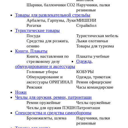
Шарики, баллончики СО2
Наручники, палки
резиновые
Товары для развлекательной стрельбы
Арбалеты, Гарпуны, Луки
МИШЕНИ
Рогатки
Страйкбол
Туристические товары
Посуда
Туристическая мебель
Средства для розжига,
Лыжи охотничьи
огниво
Товары для туризма
Книги, Плакаты
Книги, наставления по
Плакаты учебные
стрелковому делу
Одежда,
обмундирование и аксессуары
Головные уборы
КОБУРЫ
Обмундирование и
Одежда, трикотаж
аксессуары ОРИГИНАЛ
Ремни офицерские
Рюкзаки
Часы командирские
Ножи
Чехлы для оружия, ремни, патронташи
Ремни оружейные
Чехлы оружейные
Чехлы для оружия ПЭШН
Патронташи
Спецсредства и средства самообороны
Бронежилеты, шлема
Наручники, палки
резиновые