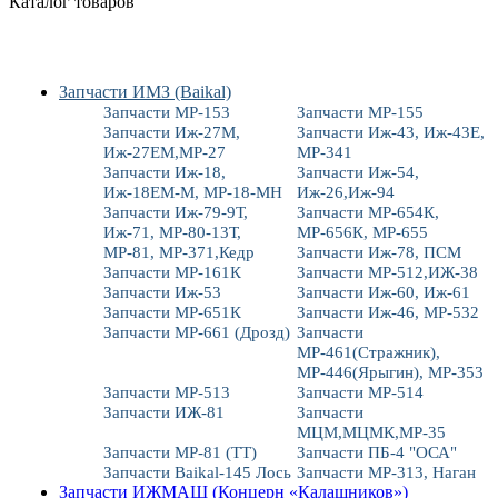
Каталог товаров
Запчасти ИМЗ (Baikal)
Запчасти МР-153
Запчасти МР-155
Запчасти Иж-27М,
Запчасти Иж-43, Иж-43Е,
Иж-27ЕМ,МР-27
МР-341
Запчасти Иж-18,
Запчасти Иж-54,
Иж-18ЕМ-М, МР-18-МН
Иж-26,Иж-94
Запчасти Иж-79-9Т,
Запчасти МР-654К,
Иж-71, МР-80-13Т,
МР-656К, МР-655
МР-81, МР-371,Кедр
Запчасти Иж-78, ПСМ
Запчасти МР-161К
Запчасти МР-512,ИЖ-38
Запчасти Иж-53
Запчасти Иж-60, Иж-61
Запчасти МР-651К
Запчасти Иж-46, МР-532
Запчасти МР-661 (Дрозд)
Запчасти
МР-461(Стражник),
МР-446(Ярыгин), МР-353
Запчасти МР-513
Запчасти МР-514
Запчасти ИЖ-81
Запчасти
МЦМ,МЦМК,МР-35
Запчасти МР-81 (ТТ)
Запчасти ПБ-4 "ОСА"
Запчасти Baikal-145 Лось
Запчасти МР-313, Наган
Запчасти ИЖМАШ (Концерн «Калашников»)