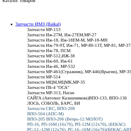
Каталог товаров
Запчасти ИМЗ (Baikal)
Запчасти МР-153
Запчасти Иж-27М, Иж-27ЕМ,МР-27
Запчасти Иж-18, Иж-18ЕМ-М, МР-18-МН
Запчасти Иж-79-9Т, Иж-71, МР-80-13Т, МР-81, МР-37
Запчасти Иж-78, ПСМ
Запчасти МР-512,ИЖ-38
Запчасти Иж-60, Иж-61
Запчасти Иж-46, МР-532
Запчасти МР-461(Стражник), МР-446(Ярыгин), МР-3
Запчасти МР-514
Запчасти МЦМ,МЦМК,МР-35
Запчасти ПБ-4 "ОСА"
Запчасти МР-313, Наган
САЙГА (Автомат Калашникова)ВПО-133, ВПО-136
ЛОСЬ, СОБОЛЬ, БАРС, БИ
Запчасти СКС, ВПО-208
ВПО-504 (АПС-М)
ВПО-205 ВПО-206 (Вепрь-12 МОЛОТ)
РП-16, РП-16М (16х70), РП-12М (12х70), (БЕКАС)
РС-12,-12М (12х76), РС-16,-16М (16х76)(БЕКАС-АВ