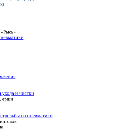
к)
 «Рысь»
пневматики
ряжения
я ухода и чистки
, ерши
 стрельбы из пневматики
винтовок
ые