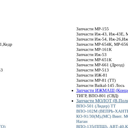
Запчасти МР-155
Запчасти Иж-43, Иж-43Е, 
Запчасти Иж-54, Иж-26,Иж
1,Кедр
Запчасти МР-654К, МР-65
Запчасти МР-161К
Запчасти Иж-53
Запчасти МР-651К
Запчасти МР-661 (Дрозд)
53
Запчасти МР-513
Запчасти ИЖ-81
Запчасти МР-81 (ТТ)
Запчасти Baikal-145 Лось
Запчасти ИЖМАШ (Конце
ТИГР, ВПО-801 (СВД)
Запчасти МОЛОТ (В.Пол
ВПО-501 (Лидер) ТТ
ВПО-102М (ВЕПРЬ-ХАНТЕР
КО-91/30(М),(МС) Винт.
Наган
ТО)
ВПО-135(ППШ), АВТ-40,К