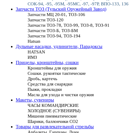
СОК-94, -95, -95М, -95МС, -97, -97Р, ВПО-133, 136
Запчасти ТОЗ (Тульский Оружейный Завод)
Запчасти МЦ 20-01, ТОЗ-106
Запчасти ТОЗ-120
Запчасти ТОЗ-78, ТОЗ-99, ТОЗ-8, ТОЗ-91
Запчасти ТОЗ-Б, ТОЗ-БМ
Запчасти ТОЗ-94, ТОЗ-194
Hatsan
Дульные насадки, удлинители, Парадоксы
HATSAN
ИМЗ
Прицелы, кронштейны, сошки
Кронштейны для оружия
Сошки. рукоятки тактические
Дробь, картечь
Средства для снарядки
Пыжи, прокладки
Масла для ухода и чистки оружия
Макеты, сувениры
ЧАСЫ КОМАНДИРСКИЕ
ХОЛОДНОЕ (СУВЕНИРЫ)
Мишени пневматические
Шарики, баллончики СО2
Товары для развлекательной стрельбы
Арбалеты, Гарпуны, Луки