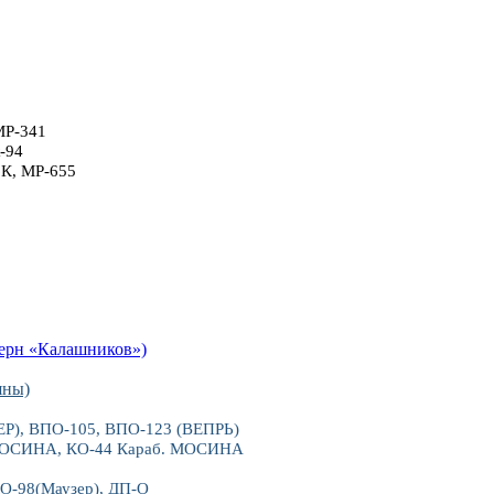
МР-341
-94
6К, МР-655
рн «Калашников»)
яны)
), ВПО-105, ВПО-123 (ВЕПРЬ)
 МОСИНА, КО-44 Караб. МОСИНА
О-98(Маузер), ДП-О