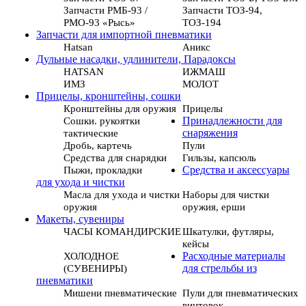
Запчасти РМБ-93 /
Запчасти ТОЗ-94,
РМО-93 «Рысь»
ТОЗ-194
Запчасти для импортной пневматики
Hatsan
Аникс
Дульные насадки, удлинители, Парадоксы
HATSAN
ИЖМАШ
ИМЗ
МОЛОТ
Прицелы, кронштейны, сошки
Кронштейны для оружия
Прицелы
Сошки. рукоятки
Принадлежности для
тактические
снаряжения
Дробь, картечь
Пули
Средства для снарядки
Гильзы, капсюль
Пыжи, прокладки
Средства и аксессуары
для ухода и чистки
Масла для ухода и чистки
Наборы для чистки
оружия
оружия, ерши
Макеты, сувениры
ЧАСЫ КОМАНДИРСКИЕ
Шкатулки, футляры,
кейсы
ХОЛОДНОЕ
Расходные материалы
(СУВЕНИРЫ)
для стрельбы из
пневматики
Мишени пневматические
Пули для пневматических
винтовок