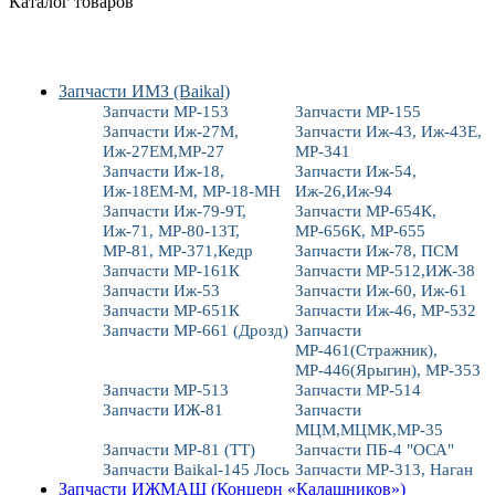
Каталог товаров
Запчасти ИМЗ (Baikal)
Запчасти МР-153
Запчасти МР-155
Запчасти Иж-27М,
Запчасти Иж-43, Иж-43Е,
Иж-27ЕМ,МР-27
МР-341
Запчасти Иж-18,
Запчасти Иж-54,
Иж-18ЕМ-М, МР-18-МН
Иж-26,Иж-94
Запчасти Иж-79-9Т,
Запчасти МР-654К,
Иж-71, МР-80-13Т,
МР-656К, МР-655
МР-81, МР-371,Кедр
Запчасти Иж-78, ПСМ
Запчасти МР-161К
Запчасти МР-512,ИЖ-38
Запчасти Иж-53
Запчасти Иж-60, Иж-61
Запчасти МР-651К
Запчасти Иж-46, МР-532
Запчасти МР-661 (Дрозд)
Запчасти
МР-461(Стражник),
МР-446(Ярыгин), МР-353
Запчасти МР-513
Запчасти МР-514
Запчасти ИЖ-81
Запчасти
МЦМ,МЦМК,МР-35
Запчасти МР-81 (ТТ)
Запчасти ПБ-4 "ОСА"
Запчасти Baikal-145 Лось
Запчасти МР-313, Наган
Запчасти ИЖМАШ (Концерн «Калашников»)