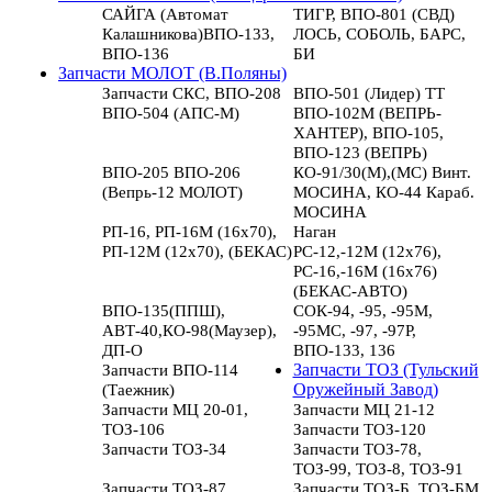
САЙГА (Автомат
ТИГР, ВПО-801 (СВД)
Калашникова)ВПО-133,
ЛОСЬ, СОБОЛЬ, БАРС,
ВПО-136
БИ
Запчасти МОЛОТ (В.Поляны)
Запчасти СКС, ВПО-208
ВПО-501 (Лидер) ТТ
ВПО-504 (АПС-М)
ВПО-102М (ВЕПРЬ-
ХАНТЕР), ВПО-105,
ВПО-123 (ВЕПРЬ)
ВПО-205 ВПО-206
КО-91/30(М),(МС) Винт.
(Вепрь-12 МОЛОТ)
МОСИНА, КО-44 Караб.
МОСИНА
РП-16, РП-16М (16х70),
Наган
РП-12М (12х70), (БЕКАС)
РС-12,-12М (12х76),
РС-16,-16М (16х76)
(БЕКАС-АВТО)
ВПО-135(ППШ),
СОК-94, -95, -95М,
АВТ-40,КО-98(Маузер),
-95МС, -97, -97Р,
ДП-О
ВПО-133, 136
Запчасти ВПО-114
Запчасти ТОЗ (Тульский
(Таежник)
Оружейный Завод)
Запчасти МЦ 20-01,
Запчасти МЦ 21-12
ТОЗ-106
Запчасти ТОЗ-120
Запчасти ТОЗ-34
Запчасти ТОЗ-78,
ТОЗ-99, ТОЗ-8, ТОЗ-91
Запчасти ТОЗ-87
Запчасти ТОЗ-Б, ТОЗ-БМ