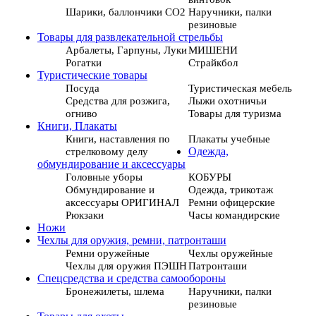
Шарики, баллончики СО2
Наручники, палки
резиновые
Товары для развлекательной стрельбы
Арбалеты, Гарпуны, Луки
МИШЕНИ
Рогатки
Страйкбол
Туристические товары
Посуда
Туристическая мебель
Средства для розжига,
Лыжи охотничьи
огниво
Товары для туризма
Книги, Плакаты
Книги, наставления по
Плакаты учебные
стрелковому делу
Одежда,
обмундирование и аксессуары
Головные уборы
КОБУРЫ
Обмундирование и
Одежда, трикотаж
аксессуары ОРИГИНАЛ
Ремни офицерские
Рюкзаки
Часы командирские
Ножи
Чехлы для оружия, ремни, патронташи
Ремни оружейные
Чехлы оружейные
Чехлы для оружия ПЭШН
Патронташи
Спецсредства и средства самообороны
Бронежилеты, шлема
Наручники, палки
резиновые