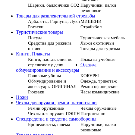
Шарики, баллончики СО2
Наручники, палки
резиновые
Товары для развлекательной стрельбы
Арбалеты, Гарпуны, Луки
МИШЕНИ
Рогатки
Страйкбол
Туристические товары
Посуда
Туристическая мебель
Средства для розжига,
Лыжи охотничьи
огниво
Товары для туризма
Книги, Плакаты
Книги, наставления по
Плакаты учебные
стрелковому делу
Одежда,
обмундирование и аксессуары
Головные уборы
КОБУРЫ
Обмундирование и
Одежда, трикотаж
аксессуары ОРИГИНАЛ
Ремни офицерские
Рюкзаки
Часы командирские
Ножи
Чехлы для оружия, ремни, патронташи
Ремни оружейные
Чехлы оружейные
Чехлы для оружия ПЭШН
Патронташи
Спецсредства и средства самообороны
Бронежилеты, шлема
Наручники, палки
резиновые