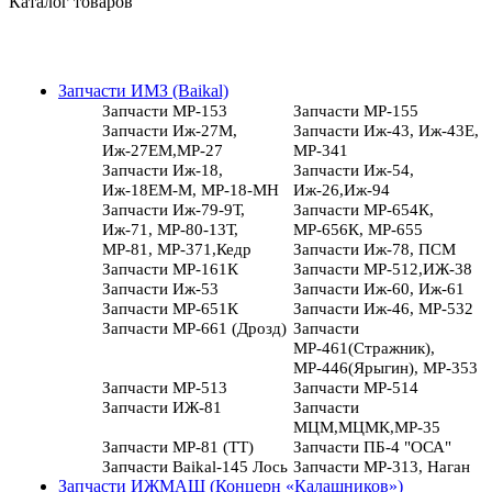
Каталог товаров
Запчасти ИМЗ (Baikal)
Запчасти МР-153
Запчасти МР-155
Запчасти Иж-27М,
Запчасти Иж-43, Иж-43Е,
Иж-27ЕМ,МР-27
МР-341
Запчасти Иж-18,
Запчасти Иж-54,
Иж-18ЕМ-М, МР-18-МН
Иж-26,Иж-94
Запчасти Иж-79-9Т,
Запчасти МР-654К,
Иж-71, МР-80-13Т,
МР-656К, МР-655
МР-81, МР-371,Кедр
Запчасти Иж-78, ПСМ
Запчасти МР-161К
Запчасти МР-512,ИЖ-38
Запчасти Иж-53
Запчасти Иж-60, Иж-61
Запчасти МР-651К
Запчасти Иж-46, МР-532
Запчасти МР-661 (Дрозд)
Запчасти
МР-461(Стражник),
МР-446(Ярыгин), МР-353
Запчасти МР-513
Запчасти МР-514
Запчасти ИЖ-81
Запчасти
МЦМ,МЦМК,МР-35
Запчасти МР-81 (ТТ)
Запчасти ПБ-4 "ОСА"
Запчасти Baikal-145 Лось
Запчасти МР-313, Наган
Запчасти ИЖМАШ (Концерн «Калашников»)