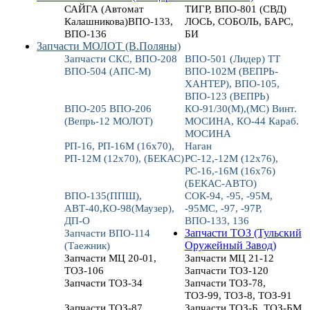
САЙГА (Автомат
ТИГР, ВПО-801 (СВД)
Калашникова)ВПО-133,
ЛОСЬ, СОБОЛЬ, БАРС,
ВПО-136
БИ
Запчасти МОЛОТ (В.Поляны)
Запчасти СКС, ВПО-208
ВПО-501 (Лидер) ТТ
ВПО-504 (АПС-М)
ВПО-102М (ВЕПРЬ-
ХАНТЕР), ВПО-105,
ВПО-123 (ВЕПРЬ)
ВПО-205 ВПО-206
КО-91/30(М),(МС) Винт.
(Вепрь-12 МОЛОТ)
МОСИНА, КО-44 Караб.
МОСИНА
РП-16, РП-16М (16х70),
Наган
РП-12М (12х70), (БЕКАС)
РС-12,-12М (12х76),
РС-16,-16М (16х76)
(БЕКАС-АВТО)
ВПО-135(ППШ),
СОК-94, -95, -95М,
АВТ-40,КО-98(Маузер),
-95МС, -97, -97Р,
ДП-О
ВПО-133, 136
Запчасти ВПО-114
Запчасти ТОЗ (Тульский
(Таежник)
Оружейный Завод)
Запчасти МЦ 20-01,
Запчасти МЦ 21-12
ТОЗ-106
Запчасти ТОЗ-120
Запчасти ТОЗ-34
Запчасти ТОЗ-78,
ТОЗ-99, ТОЗ-8, ТОЗ-91
Запчасти ТОЗ-87
Запчасти ТОЗ-Б, ТОЗ-БМ