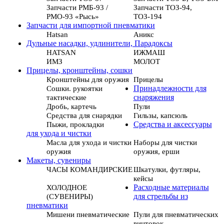
Запчасти РМБ-93 /
Запчасти ТОЗ-94,
РМО-93 «Рысь»
ТОЗ-194
Запчасти для импортной пневматики
Hatsan
Аникс
Дульные насадки, удлинители, Парадоксы
HATSAN
ИЖМАШ
ИМЗ
МОЛОТ
Прицелы, кронштейны, сошки
Кронштейны для оружия
Прицелы
Сошки. рукоятки
Принадлежности для
тактические
снаряжения
Дробь, картечь
Пули
Средства для снарядки
Гильзы, капсюль
Пыжи, прокладки
Средства и аксессуары
для ухода и чистки
Масла для ухода и чистки
Наборы для чистки
оружия
оружия, ерши
Макеты, сувениры
ЧАСЫ КОМАНДИРСКИЕ
Шкатулки, футляры,
кейсы
ХОЛОДНОЕ
Расходные материалы
(СУВЕНИРЫ)
для стрельбы из
пневматики
Мишени пневматические
Пули для пневматических
винтовок