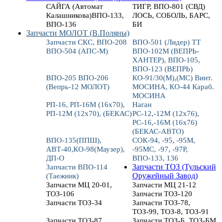
САЙГА (Автомат
ТИГР, ВПО-801 (СВД)
Калашникова)ВПО-133,
ЛОСЬ, СОБОЛЬ, БАРС,
ВПО-136
БИ
Запчасти МОЛОТ (В.Поляны)
Запчасти СКС, ВПО-208
ВПО-501 (Лидер) ТТ
ВПО-504 (АПС-М)
ВПО-102М (ВЕПРЬ-
ХАНТЕР), ВПО-105,
ВПО-123 (ВЕПРЬ)
ВПО-205 ВПО-206
КО-91/30(М),(МС) Винт.
(Вепрь-12 МОЛОТ)
МОСИНА, КО-44 Караб.
МОСИНА
РП-16, РП-16М (16х70),
Наган
РП-12М (12х70), (БЕКАС)
РС-12,-12М (12х76),
РС-16,-16М (16х76)
(БЕКАС-АВТО)
ВПО-135(ППШ),
СОК-94, -95, -95М,
АВТ-40,КО-98(Маузер),
-95МС, -97, -97Р,
ДП-О
ВПО-133, 136
Запчасти ВПО-114
Запчасти ТОЗ (Тульский
(Таежник)
Оружейный Завод)
Запчасти МЦ 20-01,
Запчасти МЦ 21-12
ТОЗ-106
Запчасти ТОЗ-120
Запчасти ТОЗ-34
Запчасти ТОЗ-78,
ТОЗ-99, ТОЗ-8, ТОЗ-91
Запчасти ТОЗ-87
Запчасти ТОЗ-Б, ТОЗ-БМ