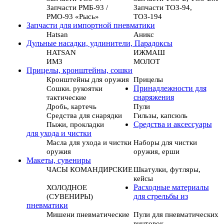
Запчасти РМБ-93 /
Запчасти ТОЗ-94,
РМО-93 «Рысь»
ТОЗ-194
Запчасти для импортной пневматики
Hatsan
Аникс
Дульные насадки, удлинители, Парадоксы
HATSAN
ИЖМАШ
ИМЗ
МОЛОТ
Прицелы, кронштейны, сошки
Кронштейны для оружия
Прицелы
Сошки. рукоятки
Принадлежности для
тактические
снаряжения
Дробь, картечь
Пули
Средства для снарядки
Гильзы, капсюль
Пыжи, прокладки
Средства и аксессуары
для ухода и чистки
Масла для ухода и чистки
Наборы для чистки
оружия
оружия, ерши
Макеты, сувениры
ЧАСЫ КОМАНДИРСКИЕ
Шкатулки, футляры,
кейсы
ХОЛОДНОЕ
Расходные материалы
(СУВЕНИРЫ)
для стрельбы из
пневматики
Мишени пневматические
Пули для пневматических
винтовок