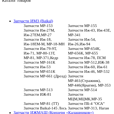
Каталог товаров
Запчасти ИМЗ (Baikal)
Запчасти МР-153
Запчасти МР-155
Запчасти Иж-27М,
Запчасти Иж-43, Иж-43Е,
Иж-27ЕМ,МР-27
МР-341
Запчасти Иж-18,
Запчасти Иж-54,
Иж-18ЕМ-М, МР-18-МН
Иж-26,Иж-94
Запчасти Иж-79-9Т,
Запчасти МР-654К,
Иж-71, МР-80-13Т,
МР-656К, МР-655
МР-81, МР-371,Кедр
Запчасти Иж-78, ПСМ
Запчасти МР-161К
Запчасти МР-512,ИЖ-38
Запчасти Иж-53
Запчасти Иж-60, Иж-61
Запчасти МР-651К
Запчасти Иж-46, МР-532
Запчасти МР-661 (Дрозд)
Запчасти
МР-461(Стражник),
МР-446(Ярыгин), МР-353
Запчасти МР-513
Запчасти МР-514
Запчасти ИЖ-81
Запчасти
МЦМ,МЦМК,МР-35
Запчасти МР-81 (ТТ)
Запчасти ПБ-4 "ОСА"
Запчасти Baikal-145 Лось
Запчасти МР-313, Наган
Запчасти ИЖМАШ (Концерн «Калашников»)