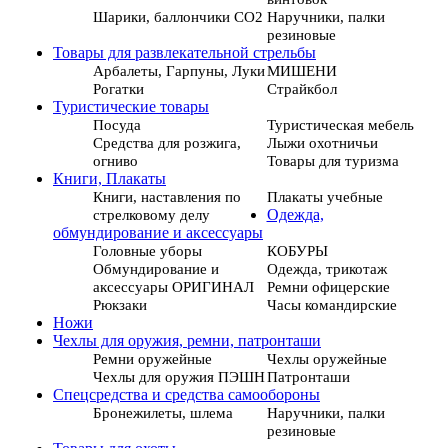
Шарики, баллончики СО2
Наручники, палки
резиновые
Товары для развлекательной стрельбы
Арбалеты, Гарпуны, Луки
МИШЕНИ
Рогатки
Страйкбол
Туристические товары
Посуда
Туристическая мебель
Средства для розжига,
Лыжи охотничьи
огниво
Товары для туризма
Книги, Плакаты
Книги, наставления по
Плакаты учебные
стрелковому делу
Одежда,
обмундирование и аксессуары
Головные уборы
КОБУРЫ
Обмундирование и
Одежда, трикотаж
аксессуары ОРИГИНАЛ
Ремни офицерские
Рюкзаки
Часы командирские
Ножи
Чехлы для оружия, ремни, патронташи
Ремни оружейные
Чехлы оружейные
Чехлы для оружия ПЭШН
Патронташи
Спецсредства и средства самообороны
Бронежилеты, шлема
Наручники, палки
резиновые