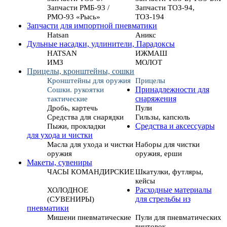
Запчасти РМБ-93 /
Запчасти ТОЗ-94,
РМО-93 «Рысь»
ТОЗ-194
Запчасти для импортной пневматики
Hatsan
Аникс
Дульные насадки, удлинители, Парадоксы
HATSAN
ИЖМАШ
ИМЗ
МОЛОТ
Прицелы, кронштейны, сошки
Кронштейны для оружия
Прицелы
Сошки. рукоятки
Принадлежности для
тактические
снаряжения
Дробь, картечь
Пули
Средства для снарядки
Гильзы, капсюль
Пыжи, прокладки
Средства и аксессуары
для ухода и чистки
Масла для ухода и чистки
Наборы для чистки
оружия
оружия, ерши
Макеты, сувениры
ЧАСЫ КОМАНДИРСКИЕ
Шкатулки, футляры,
кейсы
ХОЛОДНОЕ
Расходные материалы
(СУВЕНИРЫ)
для стрельбы из
пневматики
Мишени пневматические
Пули для пневматических
винтовок