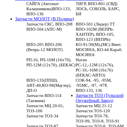
САЙГА (Автомат
ТИГР, ВПО-801 (СВД)
Калашникова)ВПО-133,
ЛОСЬ, СОБОЛЬ, БАРС,
ВПО-136
БИ
Запчасти МОЛОТ (В.Поляны)
Запчасти СКС, ВПО-208
ВПО-501 (Лидер) ТТ
ВПО-504 (АПС-М)
ВПО-102М (ВЕПРЬ-
ХАНТЕР), ВПО-105,
ВПО-123 (ВЕПРЬ)
ВПО-205 ВПО-206
КО-91/30(М),(МС) Винт.
(Вепрь-12 МОЛОТ)
МОСИНА, КО-44 Караб.
МОСИНА
РП-16, РП-16М (16х70),
Наган
РП-12М (12х70), (БЕКАС)
РС-12,-12М (12х76),
РС-16,-16М (16х76)
(БЕКАС-АВТО)
ВПО-135(ППШ),
СОК-94, -95, -95М,
АВТ-40,КО-98(Маузер),
-95МС, -97, -97Р,
ДП-О
ВПО-133, 136
Запчасти ВПО-114
Запчасти ТОЗ (Тульский
(Таежник)
Оружейный Завод)
Запчасти МЦ 20-01,
Запчасти МЦ 21-12
ТОЗ-106
Запчасти ТОЗ-120
Запчасти ТОЗ-34
Запчасти ТОЗ-78,
ТОЗ-99, ТОЗ-8, ТОЗ-91
Запчасти ТОЗ-87
Запчасти ТОЗ-Б, ТОЗ-БМ