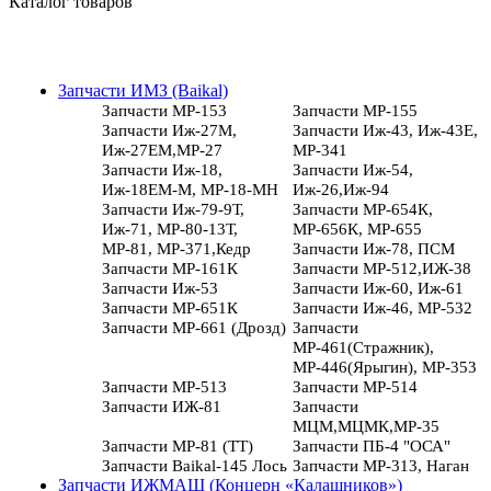
Каталог товаров
Запчасти ИМЗ (Baikal)
Запчасти МР-153
Запчасти МР-155
Запчасти Иж-27М,
Запчасти Иж-43, Иж-43Е,
Иж-27ЕМ,МР-27
МР-341
Запчасти Иж-18,
Запчасти Иж-54,
Иж-18ЕМ-М, МР-18-МН
Иж-26,Иж-94
Запчасти Иж-79-9Т,
Запчасти МР-654К,
Иж-71, МР-80-13Т,
МР-656К, МР-655
МР-81, МР-371,Кедр
Запчасти Иж-78, ПСМ
Запчасти МР-161К
Запчасти МР-512,ИЖ-38
Запчасти Иж-53
Запчасти Иж-60, Иж-61
Запчасти МР-651К
Запчасти Иж-46, МР-532
Запчасти МР-661 (Дрозд)
Запчасти
МР-461(Стражник),
МР-446(Ярыгин), МР-353
Запчасти МР-513
Запчасти МР-514
Запчасти ИЖ-81
Запчасти
МЦМ,МЦМК,МР-35
Запчасти МР-81 (ТТ)
Запчасти ПБ-4 "ОСА"
Запчасти Baikal-145 Лось
Запчасти МР-313, Наган
Запчасти ИЖМАШ (Концерн «Калашников»)