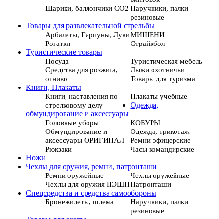
Шарики, баллончики СО2
Наручники, палки
резиновые
Товары для развлекательной стрельбы
Арбалеты, Гарпуны, Луки
МИШЕНИ
Рогатки
Страйкбол
Туристические товары
Посуда
Туристическая мебель
Средства для розжига,
Лыжи охотничьи
огниво
Товары для туризма
Книги, Плакаты
Книги, наставления по
Плакаты учебные
стрелковому делу
Одежда,
обмундирование и аксессуары
Головные уборы
КОБУРЫ
Обмундирование и
Одежда, трикотаж
аксессуары ОРИГИНАЛ
Ремни офицерские
Рюкзаки
Часы командирские
Ножи
Чехлы для оружия, ремни, патронташи
Ремни оружейные
Чехлы оружейные
Чехлы для оружия ПЭШН
Патронташи
Спецсредства и средства самообороны
Бронежилеты, шлема
Наручники, палки
резиновые