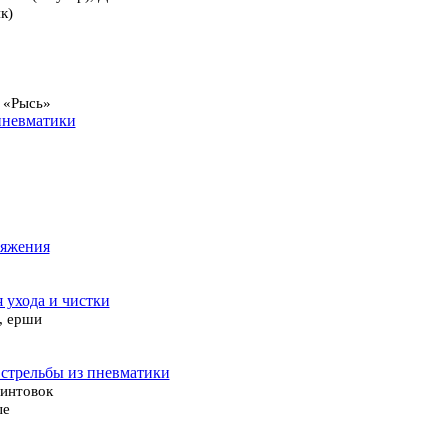
к)
 «Рысь»
пневматики
ряжения
я ухода и чистки
, ерши
 стрельбы из пневматики
винтовок
ые