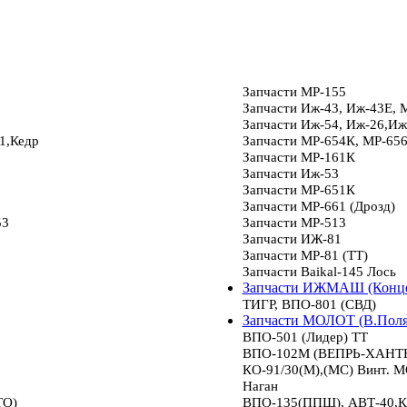
Запчасти МР-155
Запчасти Иж-43, Иж-43Е, 
Запчасти Иж-54, Иж-26,Иж
1,Кедр
Запчасти МР-654К, МР-65
Запчасти МР-161К
Запчасти Иж-53
Запчасти МР-651К
Запчасти МР-661 (Дрозд)
53
Запчасти МР-513
Запчасти ИЖ-81
Запчасти МР-81 (ТТ)
Запчасти Baikal-145 Лось
Запчасти ИЖМАШ (Конце
ТИГР, ВПО-801 (СВД)
Запчасти МОЛОТ (В.Пол
ВПО-501 (Лидер) ТТ
ВПО-102М (ВЕПРЬ-ХАНТЕР
КО-91/30(М),(МС) Винт.
Наган
ТО)
ВПО-135(ППШ), АВТ-40,К