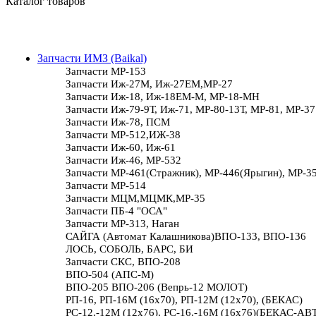
Каталог товаров
Запчасти ИМЗ (Baikal)
Запчасти МР-153
Запчасти Иж-27М, Иж-27ЕМ,МР-27
Запчасти Иж-18, Иж-18ЕМ-М, МР-18-МН
Запчасти Иж-79-9Т, Иж-71, МР-80-13Т, МР-81, МР-37
Запчасти Иж-78, ПСМ
Запчасти МР-512,ИЖ-38
Запчасти Иж-60, Иж-61
Запчасти Иж-46, МР-532
Запчасти МР-461(Стражник), МР-446(Ярыгин), МР-3
Запчасти МР-514
Запчасти МЦМ,МЦМК,МР-35
Запчасти ПБ-4 "ОСА"
Запчасти МР-313, Наган
САЙГА (Автомат Калашникова)ВПО-133, ВПО-136
ЛОСЬ, СОБОЛЬ, БАРС, БИ
Запчасти СКС, ВПО-208
ВПО-504 (АПС-М)
ВПО-205 ВПО-206 (Вепрь-12 МОЛОТ)
РП-16, РП-16М (16х70), РП-12М (12х70), (БЕКАС)
РС-12,-12М (12х76), РС-16,-16М (16х76)(БЕКАС-АВ