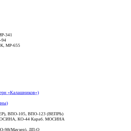
МР-341
-94
6К, МР-655
рн «Калашников»)
яны)
), ВПО-105, ВПО-123 (ВЕПРЬ)
 МОСИНА, КО-44 Караб. МОСИНА
О-98(Маузер), ДП-О