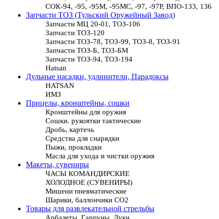
СОК-94, -95, -95М, -95МС, -97, -97Р, ВПО-133, 136
Запчасти ТОЗ (Тульский Оружейный Завод)
Запчасти МЦ 20-01, ТОЗ-106
Запчасти ТОЗ-120
Запчасти ТОЗ-78, ТОЗ-99, ТОЗ-8, ТОЗ-91
Запчасти ТОЗ-Б, ТОЗ-БМ
Запчасти ТОЗ-94, ТОЗ-194
Hatsan
Дульные насадки, удлинители, Парадоксы
HATSAN
ИМЗ
Прицелы, кронштейны, сошки
Кронштейны для оружия
Сошки. рукоятки тактические
Дробь, картечь
Средства для снарядки
Пыжи, прокладки
Масла для ухода и чистки оружия
Макеты, сувениры
ЧАСЫ КОМАНДИРСКИЕ
ХОЛОДНОЕ (СУВЕНИРЫ)
Мишени пневматические
Шарики, баллончики СО2
Товары для развлекательной стрельбы
Арбалеты, Гарпуны, Луки