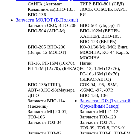
САЙГА (Автомат
ТИГР, ВПО-801 (СВД)
Калашникова)ВПО-133,
ЛОСЬ, СОБОЛЬ, БАРС,
ВПО-136
БИ
Запчасти МОЛОТ (В.Поляны)
Запчасти СКС, ВПО-208
ВПО-501 (Лидер) ТТ
ВПО-504 (АПС-М)
ВПО-102М (ВЕПРЬ-
ХАНТЕР), ВПО-105,
ВПО-123 (ВЕПРЬ)
ВПО-205 ВПО-206
КО-91/30(М),(МС) Винт.
(Вепрь-12 МОЛОТ)
МОСИНА, КО-44 Караб.
МОСИНА
РП-16, РП-16М (16х70),
Наган
РП-12М (12х70), (БЕКАС)
РС-12,-12М (12х76),
РС-16,-16М (16х76)
(БЕКАС-АВТО)
ВПО-135(ППШ),
СОК-94, -95, -95М,
АВТ-40,КО-98(Маузер),
-95МС, -97, -97Р,
ДП-О
ВПО-133, 136
Запчасти ВПО-114
Запчасти ТОЗ (Тульский
(Таежник)
Оружейный Завод)
Запчасти МЦ 20-01,
Запчасти МЦ 21-12
ТОЗ-106
Запчасти ТОЗ-120
Запчасти ТОЗ-34
Запчасти ТОЗ-78,
ТОЗ-99, ТОЗ-8, ТОЗ-91
Запчасти ТОЗ-87
Запчасти ТОЗ-Б, ТОЗ-БМ