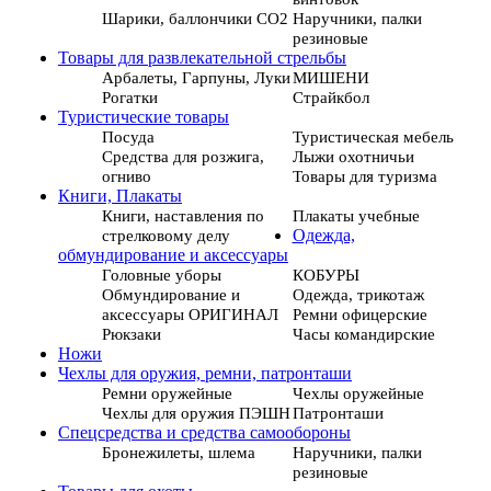
Шарики, баллончики СО2
Наручники, палки
резиновые
Товары для развлекательной стрельбы
Арбалеты, Гарпуны, Луки
МИШЕНИ
Рогатки
Страйкбол
Туристические товары
Посуда
Туристическая мебель
Средства для розжига,
Лыжи охотничьи
огниво
Товары для туризма
Книги, Плакаты
Книги, наставления по
Плакаты учебные
стрелковому делу
Одежда,
обмундирование и аксессуары
Головные уборы
КОБУРЫ
Обмундирование и
Одежда, трикотаж
аксессуары ОРИГИНАЛ
Ремни офицерские
Рюкзаки
Часы командирские
Ножи
Чехлы для оружия, ремни, патронташи
Ремни оружейные
Чехлы оружейные
Чехлы для оружия ПЭШН
Патронташи
Спецсредства и средства самообороны
Бронежилеты, шлема
Наручники, палки
резиновые