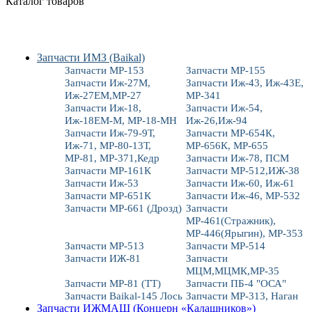
Каталог товаров
Запчасти ИМЗ (Baikal)
Запчасти МР-153
Запчасти МР-155
Запчасти Иж-27М,
Запчасти Иж-43, Иж-43Е,
Иж-27ЕМ,МР-27
МР-341
Запчасти Иж-18,
Запчасти Иж-54,
Иж-18ЕМ-М, МР-18-МН
Иж-26,Иж-94
Запчасти Иж-79-9Т,
Запчасти МР-654К,
Иж-71, МР-80-13Т,
МР-656К, МР-655
МР-81, МР-371,Кедр
Запчасти Иж-78, ПСМ
Запчасти МР-161К
Запчасти МР-512,ИЖ-38
Запчасти Иж-53
Запчасти Иж-60, Иж-61
Запчасти МР-651К
Запчасти Иж-46, МР-532
Запчасти МР-661 (Дрозд)
Запчасти
МР-461(Стражник),
МР-446(Ярыгин), МР-353
Запчасти МР-513
Запчасти МР-514
Запчасти ИЖ-81
Запчасти
МЦМ,МЦМК,МР-35
Запчасти МР-81 (ТТ)
Запчасти ПБ-4 "ОСА"
Запчасти Baikal-145 Лось
Запчасти МР-313, Наган
Запчасти ИЖМАШ (Концерн «Калашников»)