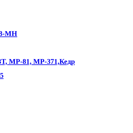
18-МН
3Т, МР-81, МР-371,Кедр
5