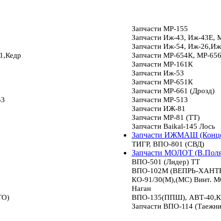
Запчасти МР-155
Запчасти Иж-43, Иж-43Е, 
Запчасти Иж-54, Иж-26,Иж
1,Кедр
Запчасти МР-654К, МР-65
Запчасти МР-161К
Запчасти Иж-53
Запчасти МР-651К
Запчасти МР-661 (Дрозд)
53
Запчасти МР-513
Запчасти ИЖ-81
Запчасти МР-81 (ТТ)
Запчасти Baikal-145 Лось
Запчасти ИЖМАШ (Конце
ТИГР, ВПО-801 (СВД)
Запчасти МОЛОТ (В.Пол
ВПО-501 (Лидер) ТТ
ВПО-102М (ВЕПРЬ-ХАНТЕР
КО-91/30(М),(МС) Винт.
Наган
ТО)
ВПО-135(ППШ), АВТ-40,К
Запчасти ВПО-114 (Таежни