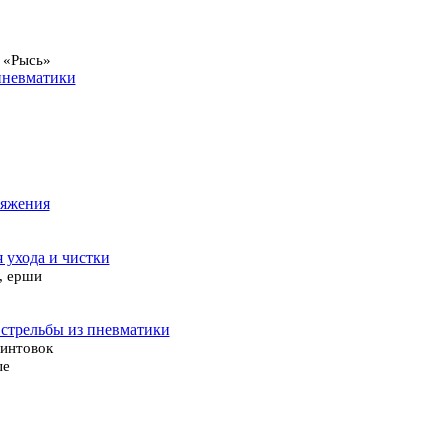
 «Рысь»
пневматики
ряжения
я ухода и чистки
, ерши
 стрельбы из пневматики
винтовок
ые