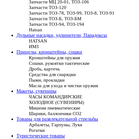
Запчасти МЦ 20-01, ТОЗ-106
Запчасти ТОЗ-120
Запчасти ТОЗ-78, ТОЗ-99, ТОЗ-8, ТОЗ-91
Запчасти ТОЗ-Б, ТОЗ-БМ
Запчасти ТОЗ-94, ТОЗ-194
Hatsan
Дульные насадки, удлинители, Парадоксы
HATSAN
ИМЗ
Прицелы, кронштейны, сошки
Кронштейны для оружия
Сошки. рукоятки тактические
Дробь, картечь
Средства для снарядки
Пыжи, прокладки
Масла для ухода и чистки оружия
Макеты, сувениры
ЧАСЫ КОМАНДИРСКИЕ
ХОЛОДНОЕ (СУВЕНИРЫ)
Мишени пневматические
Шарики, баллончики СО2
Товары для развлекательной стрельбы
Арбалеты, Гарпуны, Луки
Рогатки
Туристические товары