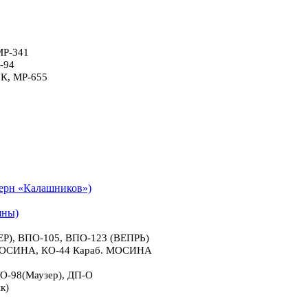
МР-341
-94
6К, МР-655
рн «Калашников»)
яны)
), ВПО-105, ВПО-123 (ВЕПРЬ)
 МОСИНА, КО-44 Караб. МОСИНА
О-98(Маузер), ДП-О
к)