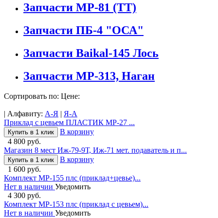
Запчасти МР-81 (ТТ)
Запчасти ПБ-4 "ОСА"
Запчасти Baikal-145 Лось
Запчасти МР-313, Наган
Сортировать по: Цене:
| Алфавиту:
А-Я
|
Я-А
Приклад с цевьем ПЛАСТИК МР-27 ...
В корзину
Купить в 1 клик
4 800 руб.
Магазин 8 мест Иж-79-9Т, Иж-71 мет. подаватель и п...
В корзину
Купить в 1 клик
1 600 руб.
Комплект МР-155 плс (приклад+цевье)...
Нет в наличии
Уведомить
4 300 руб.
Комплект МР-153 плс (приклад с цевьем)...
Нет в наличии
Уведомить