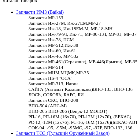
Каталог товаров
Запчасти ИМЗ (Baikal)
Запчасти МР-153
Запчасти Иж-27М, Иж-27ЕМ,МР-27
Запчасти Иж-18, Иж-18ЕМ-М, МР-18-МН
Запчасти Иж-79-9Т, Иж-71, МР-80-13Т, МР-81, МР-37
Запчасти Иж-78, ПСМ
Запчасти МР-512,ИЖ-38
Запчасти Иж-60, Иж-61
Запчасти Иж-46, МР-532
Запчасти МР-461(Стражник), МР-446(Ярыгин), МР-3
Запчасти МР-514
Запчасти МЦМ,МЦМК,МР-35
Запчасти ПБ-4 "ОСА"
Запчасти МР-313, Наган
САЙГА (Автомат Калашникова)ВПО-133, ВПО-136
ЛОСЬ, СОБОЛЬ, БАРС, БИ
Запчасти СКС, ВПО-208
ВПО-504 (АПС-М)
ВПО-205 ВПО-206 (Вепрь-12 МОЛОТ)
РП-16, РП-16М (16х70), РП-12М (12х70), (БЕКАС)
РС-12,-12М (12х76), РС-16,-16М (16х76)(БЕКАС-АВ
СОК-94, -95, -95М, -95МС, -97, -97Р, ВПО-133, 136
Запчасти ТОЗ (Тульский Оружейный Завод)