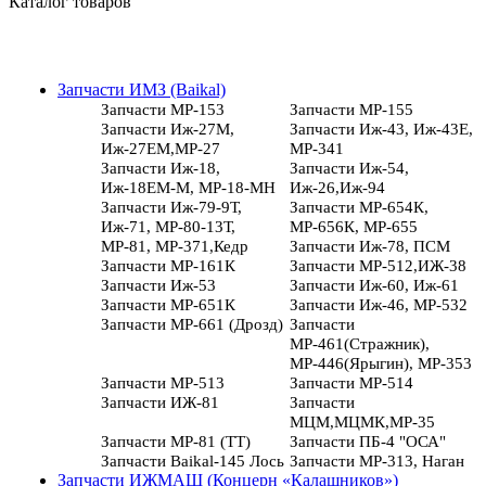
Каталог товаров
Запчасти ИМЗ (Baikal)
Запчасти МР-153
Запчасти МР-155
Запчасти Иж-27М,
Запчасти Иж-43, Иж-43Е,
Иж-27ЕМ,МР-27
МР-341
Запчасти Иж-18,
Запчасти Иж-54,
Иж-18ЕМ-М, МР-18-МН
Иж-26,Иж-94
Запчасти Иж-79-9Т,
Запчасти МР-654К,
Иж-71, МР-80-13Т,
МР-656К, МР-655
МР-81, МР-371,Кедр
Запчасти Иж-78, ПСМ
Запчасти МР-161К
Запчасти МР-512,ИЖ-38
Запчасти Иж-53
Запчасти Иж-60, Иж-61
Запчасти МР-651К
Запчасти Иж-46, МР-532
Запчасти МР-661 (Дрозд)
Запчасти
МР-461(Стражник),
МР-446(Ярыгин), МР-353
Запчасти МР-513
Запчасти МР-514
Запчасти ИЖ-81
Запчасти
МЦМ,МЦМК,МР-35
Запчасти МР-81 (ТТ)
Запчасти ПБ-4 "ОСА"
Запчасти Baikal-145 Лось
Запчасти МР-313, Наган
Запчасти ИЖМАШ (Концерн «Калашников»)