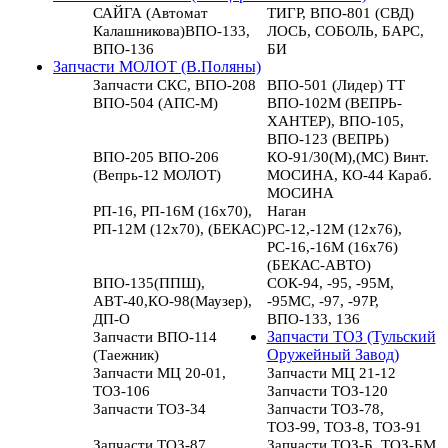
САЙГА (Автомат
ТИГР, ВПО-801 (СВД)
Калашникова)ВПО-133,
ЛОСЬ, СОБОЛЬ, БАРС,
ВПО-136
БИ
Запчасти МОЛОТ (В.Поляны)
Запчасти СКС, ВПО-208
ВПО-501 (Лидер) ТТ
ВПО-504 (АПС-М)
ВПО-102М (ВЕПРЬ-
ХАНТЕР), ВПО-105,
ВПО-123 (ВЕПРЬ)
ВПО-205 ВПО-206
КО-91/30(М),(МС) Винт.
(Вепрь-12 МОЛОТ)
МОСИНА, КО-44 Караб.
МОСИНА
РП-16, РП-16М (16х70),
Наган
РП-12М (12х70), (БЕКАС)
РС-12,-12М (12х76),
РС-16,-16М (16х76)
(БЕКАС-АВТО)
ВПО-135(ППШ),
СОК-94, -95, -95М,
АВТ-40,КО-98(Маузер),
-95МС, -97, -97Р,
ДП-О
ВПО-133, 136
Запчасти ВПО-114
Запчасти ТОЗ (Тульский
(Таежник)
Оружейный Завод)
Запчасти МЦ 20-01,
Запчасти МЦ 21-12
ТОЗ-106
Запчасти ТОЗ-120
Запчасти ТОЗ-34
Запчасти ТОЗ-78,
ТОЗ-99, ТОЗ-8, ТОЗ-91
Запчасти ТОЗ-87
Запчасти ТОЗ-Б, ТОЗ-БМ