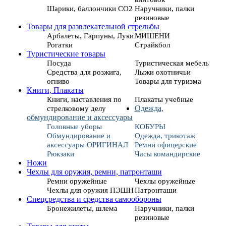
Шарики, баллончики СО2
Наручники, палки
резиновые
Товары для развлекательной стрельбы
Арбалеты, Гарпуны, Луки
МИШЕНИ
Рогатки
Страйкбол
Туристические товары
Посуда
Туристическая мебель
Средства для розжига,
Лыжи охотничьи
огниво
Товары для туризма
Книги, Плакаты
Книги, наставления по
Плакаты учебные
стрелковому делу
Одежда,
обмундирование и аксессуары
Головные уборы
КОБУРЫ
Обмундирование и
Одежда, трикотаж
аксессуары ОРИГИНАЛ
Ремни офицерские
Рюкзаки
Часы командирские
Ножи
Чехлы для оружия, ремни, патронташи
Ремни оружейные
Чехлы оружейные
Чехлы для оружия ПЭШН
Патронташи
Спецсредства и средства самообороны
Бронежилеты, шлема
Наручники, палки
резиновые