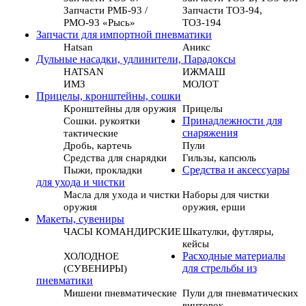
Запчасти РМБ-93 /
Запчасти ТОЗ-94,
РМО-93 «Рысь»
ТОЗ-194
Запчасти для импортной пневматики
Hatsan
Аникс
Дульные насадки, удлинители, Парадоксы
HATSAN
ИЖМАШ
ИМЗ
МОЛОТ
Прицелы, кронштейны, сошки
Кронштейны для оружия
Прицелы
Сошки. рукоятки
Принадлежности для
тактические
снаряжения
Дробь, картечь
Пули
Средства для снарядки
Гильзы, капсюль
Пыжи, прокладки
Средства и аксессуары
для ухода и чистки
Масла для ухода и чистки
Наборы для чистки
оружия
оружия, ерши
Макеты, сувениры
ЧАСЫ КОМАНДИРСКИЕ
Шкатулки, футляры,
кейсы
ХОЛОДНОЕ
Расходные материалы
(СУВЕНИРЫ)
для стрельбы из
пневматики
Мишени пневматические
Пули для пневматических
винтовок