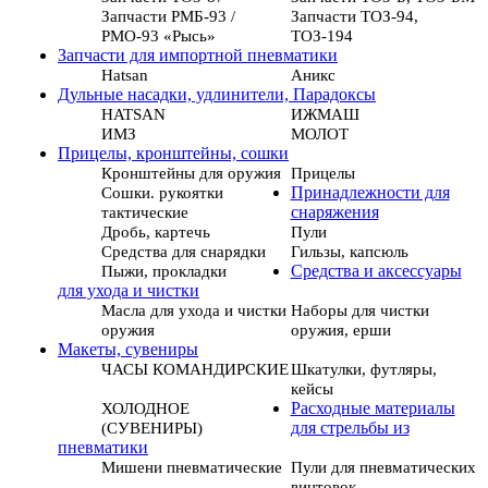
Запчасти РМБ-93 /
Запчасти ТОЗ-94,
РМО-93 «Рысь»
ТОЗ-194
Запчасти для импортной пневматики
Hatsan
Аникс
Дульные насадки, удлинители, Парадоксы
HATSAN
ИЖМАШ
ИМЗ
МОЛОТ
Прицелы, кронштейны, сошки
Кронштейны для оружия
Прицелы
Сошки. рукоятки
Принадлежности для
тактические
снаряжения
Дробь, картечь
Пули
Средства для снарядки
Гильзы, капсюль
Пыжи, прокладки
Средства и аксессуары
для ухода и чистки
Масла для ухода и чистки
Наборы для чистки
оружия
оружия, ерши
Макеты, сувениры
ЧАСЫ КОМАНДИРСКИЕ
Шкатулки, футляры,
кейсы
ХОЛОДНОЕ
Расходные материалы
(СУВЕНИРЫ)
для стрельбы из
пневматики
Мишени пневматические
Пули для пневматических
винтовок