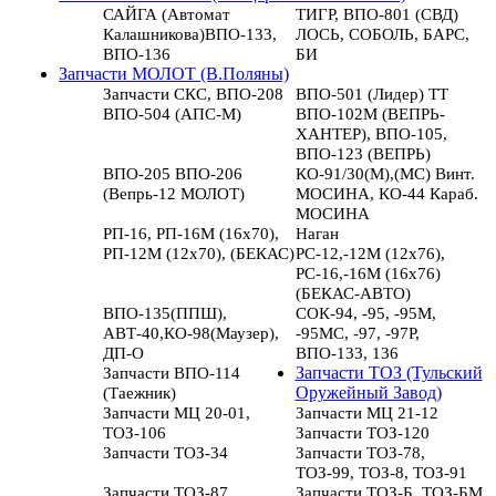
САЙГА (Автомат
ТИГР, ВПО-801 (СВД)
Калашникова)ВПО-133,
ЛОСЬ, СОБОЛЬ, БАРС,
ВПО-136
БИ
Запчасти МОЛОТ (В.Поляны)
Запчасти СКС, ВПО-208
ВПО-501 (Лидер) ТТ
ВПО-504 (АПС-М)
ВПО-102М (ВЕПРЬ-
ХАНТЕР), ВПО-105,
ВПО-123 (ВЕПРЬ)
ВПО-205 ВПО-206
КО-91/30(М),(МС) Винт.
(Вепрь-12 МОЛОТ)
МОСИНА, КО-44 Караб.
МОСИНА
РП-16, РП-16М (16х70),
Наган
РП-12М (12х70), (БЕКАС)
РС-12,-12М (12х76),
РС-16,-16М (16х76)
(БЕКАС-АВТО)
ВПО-135(ППШ),
СОК-94, -95, -95М,
АВТ-40,КО-98(Маузер),
-95МС, -97, -97Р,
ДП-О
ВПО-133, 136
Запчасти ВПО-114
Запчасти ТОЗ (Тульский
(Таежник)
Оружейный Завод)
Запчасти МЦ 20-01,
Запчасти МЦ 21-12
ТОЗ-106
Запчасти ТОЗ-120
Запчасти ТОЗ-34
Запчасти ТОЗ-78,
ТОЗ-99, ТОЗ-8, ТОЗ-91
Запчасти ТОЗ-87
Запчасти ТОЗ-Б, ТОЗ-БМ