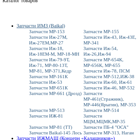
Каталог товаров
Запчасти ИМЗ (Baikal)
Запчасти МР-153
Запчасти МР-155
Запчасти Иж-27М,
Запчасти Иж-43, Иж-43Е,
Иж-27ЕМ,МР-27
МР-341
Запчасти Иж-18,
Запчасти Иж-54,
Иж-18ЕМ-М, МР-18-МН
Иж-26,Иж-94
Запчасти Иж-79-9Т,
Запчасти МР-654К,
Иж-71, МР-80-13Т,
МР-656К, МР-655
МР-81, МР-371,Кедр
Запчасти Иж-78, ПСМ
Запчасти МР-161К
Запчасти МР-512,ИЖ-38
Запчасти Иж-53
Запчасти Иж-60, Иж-61
Запчасти МР-651К
Запчасти Иж-46, МР-532
Запчасти МР-661 (Дрозд)
Запчасти
МР-461(Стражник),
МР-446(Ярыгин), МР-353
Запчасти МР-513
Запчасти МР-514
Запчасти ИЖ-81
Запчасти
МЦМ,МЦМК,МР-35
Запчасти МР-81 (ТТ)
Запчасти ПБ-4 "ОСА"
Запчасти Baikal-145 Лось
Запчасти МР-313, Наган
Запчасти ИЖМАШ (Концерн «Калашников»)