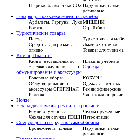
Шарики, баллончики СО2
Наручники, палки
резиновые
Товары для развлекательной стрельбы
Арбалеты, Гарпуны, Луки
МИШЕНИ
Рогатки
Страйкбол
Туристические товары
Посуда
Туристическая мебель
Средства для розжига,
Лыжи охотничьи
огниво
Товары для туризма
Книги, Плакаты
Книги, наставления по
Плакаты учебные
стрелковому делу
Одежда,
обмундирование и аксессуары
Головные уборы
КОБУРЫ
Обмундирование и
Одежда, трикотаж
аксессуары ОРИГИНАЛ
Ремни офицерские
Рюкзаки
Часы командирские
Ножи
Чехлы для оружия, ремни, патронташи
Ремни оружейные
Чехлы оружейные
Чехлы для оружия ПЭШН
Патронташи
Спецсредства и средства самообороны
Бронежилеты, шлема
Наручники, палки
резиновые