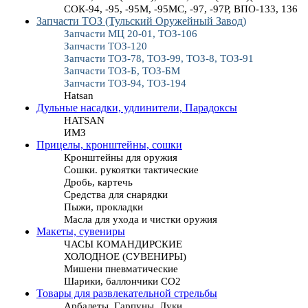
СОК-94, -95, -95М, -95МС, -97, -97Р, ВПО-133, 136
Запчасти ТОЗ (Тульский Оружейный Завод)
Запчасти МЦ 20-01, ТОЗ-106
Запчасти ТОЗ-120
Запчасти ТОЗ-78, ТОЗ-99, ТОЗ-8, ТОЗ-91
Запчасти ТОЗ-Б, ТОЗ-БМ
Запчасти ТОЗ-94, ТОЗ-194
Hatsan
Дульные насадки, удлинители, Парадоксы
HATSAN
ИМЗ
Прицелы, кронштейны, сошки
Кронштейны для оружия
Сошки. рукоятки тактические
Дробь, картечь
Средства для снарядки
Пыжи, прокладки
Масла для ухода и чистки оружия
Макеты, сувениры
ЧАСЫ КОМАНДИРСКИЕ
ХОЛОДНОЕ (СУВЕНИРЫ)
Мишени пневматические
Шарики, баллончики СО2
Товары для развлекательной стрельбы
Арбалеты, Гарпуны, Луки