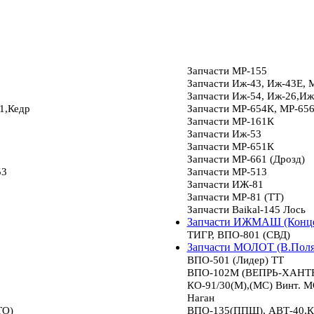
Запчасти МР-155
Запчасти Иж-43, Иж-43Е, 
Запчасти Иж-54, Иж-26,Иж
1,Кедр
Запчасти МР-654К, МР-65
Запчасти МР-161К
Запчасти Иж-53
Запчасти МР-651К
Запчасти МР-661 (Дрозд)
53
Запчасти МР-513
Запчасти ИЖ-81
Запчасти МР-81 (ТТ)
Запчасти Baikal-145 Лось
Запчасти ИЖМАШ (Конце
ТИГР, ВПО-801 (СВД)
Запчасти МОЛОТ (В.Пол
ВПО-501 (Лидер) ТТ
ВПО-102М (ВЕПРЬ-ХАНТЕР
КО-91/30(М),(МС) Винт.
Наган
ТО)
ВПО-135(ППШ), АВТ-40,К