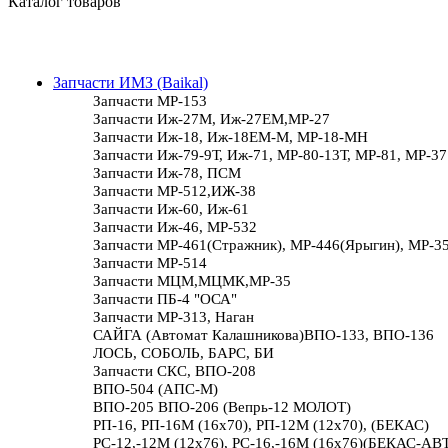
Каталог товаров
Запчасти ИМЗ (Baikal)
Запчасти МР-153
Запчасти Иж-27М, Иж-27ЕМ,МР-27
Запчасти Иж-18, Иж-18ЕМ-М, МР-18-МН
Запчасти Иж-79-9Т, Иж-71, МР-80-13Т, МР-81, МР-37
Запчасти Иж-78, ПСМ
Запчасти МР-512,ИЖ-38
Запчасти Иж-60, Иж-61
Запчасти Иж-46, МР-532
Запчасти МР-461(Стражник), МР-446(Ярыгин), МР-3
Запчасти МР-514
Запчасти МЦМ,МЦМК,МР-35
Запчасти ПБ-4 "ОСА"
Запчасти МР-313, Наган
САЙГА (Автомат Калашникова)ВПО-133, ВПО-136
ЛОСЬ, СОБОЛЬ, БАРС, БИ
Запчасти СКС, ВПО-208
ВПО-504 (АПС-М)
ВПО-205 ВПО-206 (Вепрь-12 МОЛОТ)
РП-16, РП-16М (16х70), РП-12М (12х70), (БЕКАС)
РС-12,-12М (12х76), РС-16,-16М (16х76)(БЕКАС-АВ