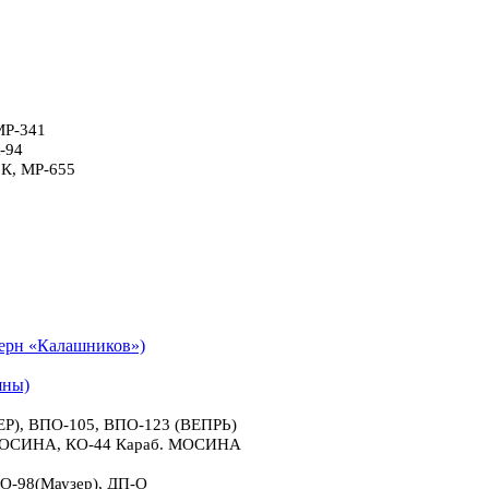
МР-341
-94
6К, МР-655
рн «Калашников»)
яны)
), ВПО-105, ВПО-123 (ВЕПРЬ)
 МОСИНА, КО-44 Караб. МОСИНА
О-98(Маузер), ДП-О