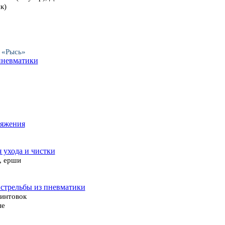
к)
 «Рысь»
пневматики
ряжения
я ухода и чистки
, ерши
 стрельбы из пневматики
винтовок
ые