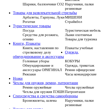
Шарики, баллончики СО2
Наручники, палки
резиновые
Товары для развлекательной стрельбы
Арбалеты, Гарпуны, Луки
МИШЕНИ
Рогатки
Страйкбол
Туристические товары
Посуда
Туристическая мебель
Средства для розжига,
Лыжи охотничьи
огниво
Товары для туризма
Книги, Плакаты
Книги, наставления по
Плакаты учебные
стрелковому делу
Одежда,
обмундирование и аксессуары
Головные уборы
КОБУРЫ
Обмундирование и
Одежда, трикотаж
аксессуары ОРИГИНАЛ
Ремни офицерские
Рюкзаки
Часы командирские
Ножи
Чехлы для оружия, ремни, патронташи
Ремни оружейные
Чехлы оружейные
Чехлы для оружия ПЭШН
Патронташи
Спецсредства и средства самообороны
Бронежилеты, шлема
Наручники, палки
резиновые