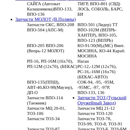
САЙГА (Автомат
ТИГР, ВПО-801 (СВД)
Калашникова)ВПО-133,
ЛОСЬ, СОБОЛЬ, БАРС,
ВПО-136
БИ
Запчасти МОЛОТ (В.Поляны)
Запчасти СКС, ВПО-208
ВПО-501 (Лидер) ТТ
ВПО-504 (АПС-М)
ВПО-102М (ВЕПРЬ-
ХАНТЕР), ВПО-105,
ВПО-123 (ВЕПРЬ)
ВПО-205 ВПО-206
КО-91/30(М),(МС) Винт.
(Вепрь-12 МОЛОТ)
МОСИНА, КО-44 Караб.
МОСИНА
РП-16, РП-16М (16х70),
Наган
РП-12М (12х70), (БЕКАС)
РС-12,-12М (12х76),
РС-16,-16М (16х76)
(БЕКАС-АВТО)
ВПО-135(ППШ),
СОК-94, -95, -95М,
АВТ-40,КО-98(Маузер),
-95МС, -97, -97Р,
ДП-О
ВПО-133, 136
Запчасти ВПО-114
Запчасти ТОЗ (Тульский
(Таежник)
Оружейный Завод)
Запчасти МЦ 20-01,
Запчасти МЦ 21-12
ТОЗ-106
Запчасти ТОЗ-120
Запчасти ТОЗ-34
Запчасти ТОЗ-78,
ТОЗ-99, ТОЗ-8, ТОЗ-91
Запчасти ТОЗ-87
Запчасти ТОЗ-Б, ТОЗ-БМ