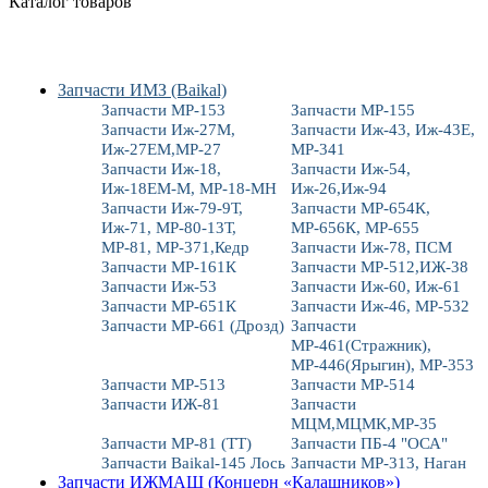
Каталог товаров
Запчасти ИМЗ (Baikal)
Запчасти МР-153
Запчасти МР-155
Запчасти Иж-27М,
Запчасти Иж-43, Иж-43Е,
Иж-27ЕМ,МР-27
МР-341
Запчасти Иж-18,
Запчасти Иж-54,
Иж-18ЕМ-М, МР-18-МН
Иж-26,Иж-94
Запчасти Иж-79-9Т,
Запчасти МР-654К,
Иж-71, МР-80-13Т,
МР-656К, МР-655
МР-81, МР-371,Кедр
Запчасти Иж-78, ПСМ
Запчасти МР-161К
Запчасти МР-512,ИЖ-38
Запчасти Иж-53
Запчасти Иж-60, Иж-61
Запчасти МР-651К
Запчасти Иж-46, МР-532
Запчасти МР-661 (Дрозд)
Запчасти
МР-461(Стражник),
МР-446(Ярыгин), МР-353
Запчасти МР-513
Запчасти МР-514
Запчасти ИЖ-81
Запчасти
МЦМ,МЦМК,МР-35
Запчасти МР-81 (ТТ)
Запчасти ПБ-4 "ОСА"
Запчасти Baikal-145 Лось
Запчасти МР-313, Наган
Запчасти ИЖМАШ (Концерн «Калашников»)