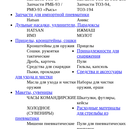
Запчасти РМБ-93 /
Запчасти ТОЗ-94,
РМО-93 «Рысь»
ТОЗ-194
Запчасти для импортной пневматики
Hatsan
Аникс
Дульные насадки, удлинители, Парадоксы
HATSAN
ИЖМАШ
ИМЗ
МОЛОТ
Прицелы, кронштейны, сошки
Кронштейны для оружия
Прицелы
Сошки. рукоятки
Принадлежности для
тактические
снаряжения
Дробь, картечь
Пули
Средства для снарядки
Гильзы, капсюль
Пыжи, прокладки
Средства и аксессуары
для ухода и чистки
Масла для ухода и чистки
Наборы для чистки
оружия
оружия, ерши
Макеты, сувениры
ЧАСЫ КОМАНДИРСКИЕ
Шкатулки, футляры,
кейсы
ХОЛОДНОЕ
Расходные материалы
(СУВЕНИРЫ)
для стрельбы из
пневматики
Мишени пневматические
Пули для пневматических
винтовок