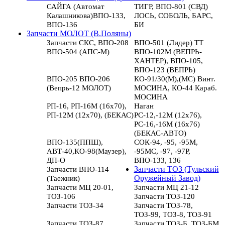
САЙГА (Автомат
ТИГР, ВПО-801 (СВД)
Калашникова)ВПО-133,
ЛОСЬ, СОБОЛЬ, БАРС,
ВПО-136
БИ
Запчасти МОЛОТ (В.Поляны)
Запчасти СКС, ВПО-208
ВПО-501 (Лидер) ТТ
ВПО-504 (АПС-М)
ВПО-102М (ВЕПРЬ-
ХАНТЕР), ВПО-105,
ВПО-123 (ВЕПРЬ)
ВПО-205 ВПО-206
КО-91/30(М),(МС) Винт.
(Вепрь-12 МОЛОТ)
МОСИНА, КО-44 Караб.
МОСИНА
РП-16, РП-16М (16х70),
Наган
РП-12М (12х70), (БЕКАС)
РС-12,-12М (12х76),
РС-16,-16М (16х76)
(БЕКАС-АВТО)
ВПО-135(ППШ),
СОК-94, -95, -95М,
АВТ-40,КО-98(Маузер),
-95МС, -97, -97Р,
ДП-О
ВПО-133, 136
Запчасти ВПО-114
Запчасти ТОЗ (Тульский
(Таежник)
Оружейный Завод)
Запчасти МЦ 20-01,
Запчасти МЦ 21-12
ТОЗ-106
Запчасти ТОЗ-120
Запчасти ТОЗ-34
Запчасти ТОЗ-78,
ТОЗ-99, ТОЗ-8, ТОЗ-91
Запчасти ТОЗ-87
Запчасти ТОЗ-Б, ТОЗ-БМ