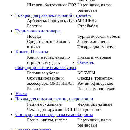
Шарики, баллончики СО2
Наручники, палки
резиновые
Товары для развлекательной стрельбы
Арбалеты, Гарпуны, Луки
МИШЕНИ
Рогатки
Страйкбол
Туристические товары
Посуда
Туристическая мебель
Средства для розжига,
Лыжи охотничьи
огниво
Товары для туризма
Книги, Плакаты
Книги, наставления по
Плакаты учебные
стрелковому делу
Одежда,
обмундирование и аксессуары
Головные уборы
КОБУРЫ
Обмундирование и
Одежда, трикотаж
аксессуары ОРИГИНАЛ
Ремни офицерские
Рюкзаки
Часы командирские
Ножи
Чехлы для оружия, ремни, патронташи
Ремни оружейные
Чехлы оружейные
Чехлы для оружия ПЭШН
Патронташи
Спецсредства и средства самообороны
Бронежилеты, шлема
Наручники, палки
резиновые