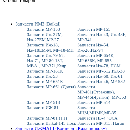
Каталог товаров
Запчасти ИМЗ (Baikal)
Запчасти МР-153
Запчасти МР-155
Запчасти Иж-27М,
Запчасти Иж-43, Иж-43Е,
Иж-27ЕМ,МР-27
МР-341
Запчасти Иж-18,
Запчасти Иж-54,
Иж-18ЕМ-М, МР-18-МН
Иж-26,Иж-94
Запчасти Иж-79-9Т,
Запчасти МР-654К,
Иж-71, МР-80-13Т,
МР-656К, МР-655
МР-81, МР-371,Кедр
Запчасти Иж-78, ПСМ
Запчасти МР-161К
Запчасти МР-512,ИЖ-38
Запчасти Иж-53
Запчасти Иж-60, Иж-61
Запчасти МР-651К
Запчасти Иж-46, МР-532
Запчасти МР-661 (Дрозд)
Запчасти
МР-461(Стражник),
МР-446(Ярыгин), МР-353
Запчасти МР-513
Запчасти МР-514
Запчасти ИЖ-81
Запчасти
МЦМ,МЦМК,МР-35
Запчасти МР-81 (ТТ)
Запчасти ПБ-4 "ОСА"
Запчасти Baikal-145 Лось
Запчасти МР-313, Наган
Запчасти ИЖМАШ (Концерн «Калашников»)