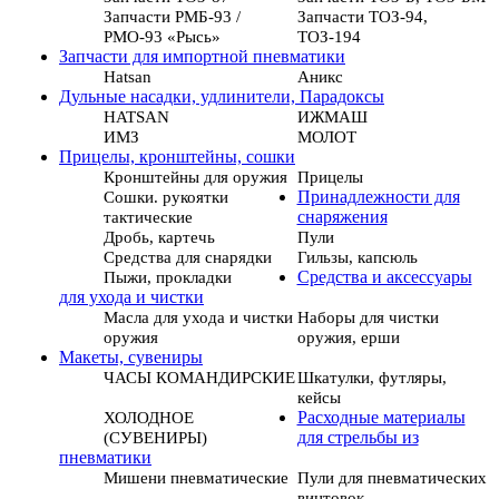
Запчасти РМБ-93 /
Запчасти ТОЗ-94,
РМО-93 «Рысь»
ТОЗ-194
Запчасти для импортной пневматики
Hatsan
Аникс
Дульные насадки, удлинители, Парадоксы
HATSAN
ИЖМАШ
ИМЗ
МОЛОТ
Прицелы, кронштейны, сошки
Кронштейны для оружия
Прицелы
Сошки. рукоятки
Принадлежности для
тактические
снаряжения
Дробь, картечь
Пули
Средства для снарядки
Гильзы, капсюль
Пыжи, прокладки
Средства и аксессуары
для ухода и чистки
Масла для ухода и чистки
Наборы для чистки
оружия
оружия, ерши
Макеты, сувениры
ЧАСЫ КОМАНДИРСКИЕ
Шкатулки, футляры,
кейсы
ХОЛОДНОЕ
Расходные материалы
(СУВЕНИРЫ)
для стрельбы из
пневматики
Мишени пневматические
Пули для пневматических
винтовок