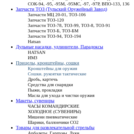
СОК-94, -95, -95М, -95МС, -97, -97Р, ВПО-133, 136
Запчасти ТОЗ (Тульский Оружейный Завод)
Запчасти МЦ 20-01, ТОЗ-106
Запчасти ТОЗ-120
Запчасти ТОЗ-78, ТОЗ-99, ТОЗ-8, ТОЗ-91
Запчасти ТОЗ-Б, ТОЗ-БМ
Запчасти ТОЗ-94, ТОЗ-194
Hatsan
Дульные насадки, удлинители, Парадоксы
HATSAN
ИМЗ
Прицелы, кронштейны, сошки
Кронштейны для оружия
Сошки. рукоятки тактические
Дробь, картечь
Средства для снарядки
Пыжи, прокладки
Масла для ухода и чистки оружия
Макеты, сувениры
ЧАСЫ КОМАНДИРСКИЕ
ХОЛОДНОЕ (СУВЕНИРЫ)
Мишени пневматические
Шарики, баллончики СО2
Товары для развлекательной стрельбы
Арбалеты, Гарпуны, Луки