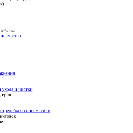
к)
 «Рысь»
пневматики
ряжения
я ухода и чистки
, ерши
 стрельбы из пневматики
винтовок
ые