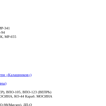
МР-341
-94
6К, МР-655
рн «Калашников»)
яны)
), ВПО-105, ВПО-123 (ВЕПРЬ)
 МОСИНА, КО-44 Караб. МОСИНА
О-98(Маузер), ДП-О