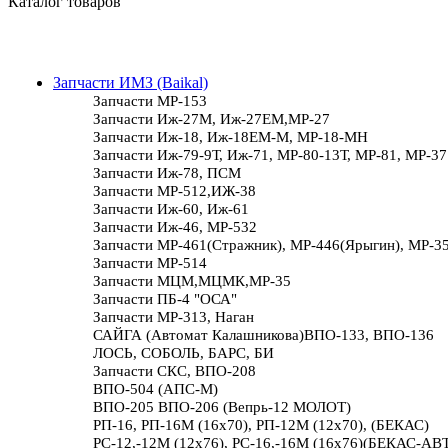
Каталог товаров
Запчасти ИМЗ (Baikal)
Запчасти МР-153
Запчасти Иж-27М, Иж-27ЕМ,МР-27
Запчасти Иж-18, Иж-18ЕМ-М, МР-18-МН
Запчасти Иж-79-9Т, Иж-71, МР-80-13Т, МР-81, МР-37
Запчасти Иж-78, ПСМ
Запчасти МР-512,ИЖ-38
Запчасти Иж-60, Иж-61
Запчасти Иж-46, МР-532
Запчасти МР-461(Стражник), МР-446(Ярыгин), МР-3
Запчасти МР-514
Запчасти МЦМ,МЦМК,МР-35
Запчасти ПБ-4 "ОСА"
Запчасти МР-313, Наган
САЙГА (Автомат Калашникова)ВПО-133, ВПО-136
ЛОСЬ, СОБОЛЬ, БАРС, БИ
Запчасти СКС, ВПО-208
ВПО-504 (АПС-М)
ВПО-205 ВПО-206 (Вепрь-12 МОЛОТ)
РП-16, РП-16М (16х70), РП-12М (12х70), (БЕКАС)
РС-12,-12М (12х76), РС-16,-16М (16х76)(БЕКАС-АВ