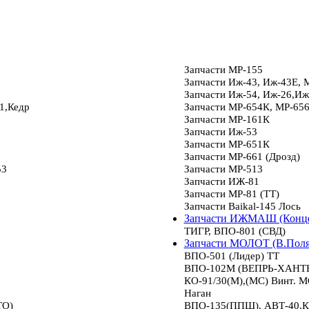
Запчасти МР-155
Запчасти Иж-43, Иж-43Е, 
Запчасти Иж-54, Иж-26,Иж
1,Кедр
Запчасти МР-654К, МР-65
Запчасти МР-161К
Запчасти Иж-53
Запчасти МР-651К
Запчасти МР-661 (Дрозд)
53
Запчасти МР-513
Запчасти ИЖ-81
Запчасти МР-81 (ТТ)
Запчасти Baikal-145 Лось
Запчасти ИЖМАШ (Конце
ТИГР, ВПО-801 (СВД)
Запчасти МОЛОТ (В.Пол
ВПО-501 (Лидер) ТТ
ВПО-102М (ВЕПРЬ-ХАНТЕР
КО-91/30(М),(МС) Винт.
Наган
ТО)
ВПО-135(ППШ), АВТ-40,К