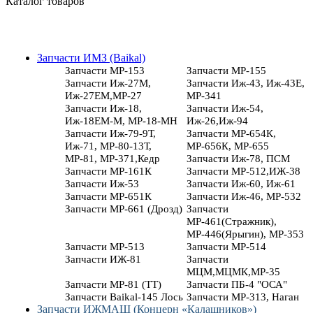
Каталог товаров
Запчасти ИМЗ (Baikal)
Запчасти МР-153
Запчасти МР-155
Запчасти Иж-27М,
Запчасти Иж-43, Иж-43Е,
Иж-27ЕМ,МР-27
МР-341
Запчасти Иж-18,
Запчасти Иж-54,
Иж-18ЕМ-М, МР-18-МН
Иж-26,Иж-94
Запчасти Иж-79-9Т,
Запчасти МР-654К,
Иж-71, МР-80-13Т,
МР-656К, МР-655
МР-81, МР-371,Кедр
Запчасти Иж-78, ПСМ
Запчасти МР-161К
Запчасти МР-512,ИЖ-38
Запчасти Иж-53
Запчасти Иж-60, Иж-61
Запчасти МР-651К
Запчасти Иж-46, МР-532
Запчасти МР-661 (Дрозд)
Запчасти
МР-461(Стражник),
МР-446(Ярыгин), МР-353
Запчасти МР-513
Запчасти МР-514
Запчасти ИЖ-81
Запчасти
МЦМ,МЦМК,МР-35
Запчасти МР-81 (ТТ)
Запчасти ПБ-4 "ОСА"
Запчасти Baikal-145 Лось
Запчасти МР-313, Наган
Запчасти ИЖМАШ (Концерн «Калашников»)