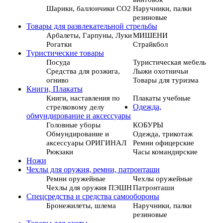
Шарики, баллончики СО2
Наручники, палки
резиновые
Товары для развлекательной стрельбы
Арбалеты, Гарпуны, Луки
МИШЕНИ
Рогатки
Страйкбол
Туристические товары
Посуда
Туристическая мебель
Средства для розжига,
Лыжи охотничьи
огниво
Товары для туризма
Книги, Плакаты
Книги, наставления по
Плакаты учебные
стрелковому делу
Одежда,
обмундирование и аксессуары
Головные уборы
КОБУРЫ
Обмундирование и
Одежда, трикотаж
аксессуары ОРИГИНАЛ
Ремни офицерские
Рюкзаки
Часы командирские
Ножи
Чехлы для оружия, ремни, патронташи
Ремни оружейные
Чехлы оружейные
Чехлы для оружия ПЭШН
Патронташи
Спецсредства и средства самообороны
Бронежилеты, шлема
Наручники, палки
резиновые