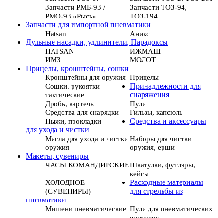
Запчасти РМБ-93 /
Запчасти ТОЗ-94,
РМО-93 «Рысь»
ТОЗ-194
Запчасти для импортной пневматики
Hatsan
Аникс
Дульные насадки, удлинители, Парадоксы
HATSAN
ИЖМАШ
ИМЗ
МОЛОТ
Прицелы, кронштейны, сошки
Кронштейны для оружия
Прицелы
Сошки. рукоятки
Принадлежности для
тактические
снаряжения
Дробь, картечь
Пули
Средства для снарядки
Гильзы, капсюль
Пыжи, прокладки
Средства и аксессуары
для ухода и чистки
Масла для ухода и чистки
Наборы для чистки
оружия
оружия, ерши
Макеты, сувениры
ЧАСЫ КОМАНДИРСКИЕ
Шкатулки, футляры,
кейсы
ХОЛОДНОЕ
Расходные материалы
(СУВЕНИРЫ)
для стрельбы из
пневматики
Мишени пневматические
Пули для пневматических
винтовок