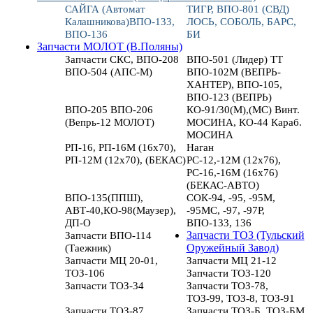
САЙГА (Автомат
ТИГР, ВПО-801 (СВД)
Калашникова)ВПО-133,
ЛОСЬ, СОБОЛЬ, БАРС,
ВПО-136
БИ
Запчасти МОЛОТ (В.Поляны)
Запчасти СКС, ВПО-208
ВПО-501 (Лидер) ТТ
ВПО-504 (АПС-М)
ВПО-102М (ВЕПРЬ-
ХАНТЕР), ВПО-105,
ВПО-123 (ВЕПРЬ)
ВПО-205 ВПО-206
КО-91/30(М),(МС) Винт.
(Вепрь-12 МОЛОТ)
МОСИНА, КО-44 Караб.
МОСИНА
РП-16, РП-16М (16х70),
Наган
РП-12М (12х70), (БЕКАС)
РС-12,-12М (12х76),
РС-16,-16М (16х76)
(БЕКАС-АВТО)
ВПО-135(ППШ),
СОК-94, -95, -95М,
АВТ-40,КО-98(Маузер),
-95МС, -97, -97Р,
ДП-О
ВПО-133, 136
Запчасти ВПО-114
Запчасти ТОЗ (Тульский
(Таежник)
Оружейный Завод)
Запчасти МЦ 20-01,
Запчасти МЦ 21-12
ТОЗ-106
Запчасти ТОЗ-120
Запчасти ТОЗ-34
Запчасти ТОЗ-78,
ТОЗ-99, ТОЗ-8, ТОЗ-91
Запчасти ТОЗ-87
Запчасти ТОЗ-Б, ТОЗ-БМ