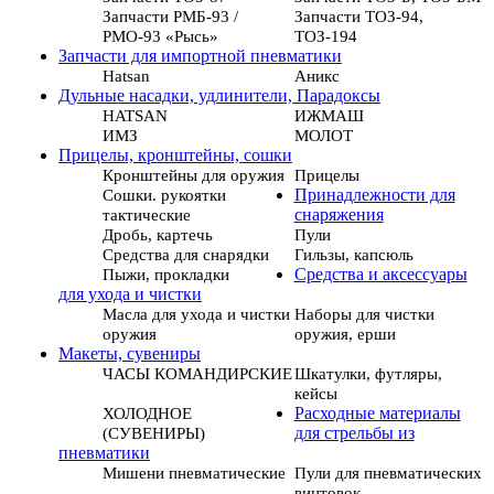
Запчасти РМБ-93 /
Запчасти ТОЗ-94,
РМО-93 «Рысь»
ТОЗ-194
Запчасти для импортной пневматики
Hatsan
Аникс
Дульные насадки, удлинители, Парадоксы
HATSAN
ИЖМАШ
ИМЗ
МОЛОТ
Прицелы, кронштейны, сошки
Кронштейны для оружия
Прицелы
Сошки. рукоятки
Принадлежности для
тактические
снаряжения
Дробь, картечь
Пули
Средства для снарядки
Гильзы, капсюль
Пыжи, прокладки
Средства и аксессуары
для ухода и чистки
Масла для ухода и чистки
Наборы для чистки
оружия
оружия, ерши
Макеты, сувениры
ЧАСЫ КОМАНДИРСКИЕ
Шкатулки, футляры,
кейсы
ХОЛОДНОЕ
Расходные материалы
(СУВЕНИРЫ)
для стрельбы из
пневматики
Мишени пневматические
Пули для пневматических
винтовок