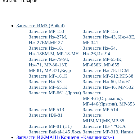
Каталог товаров
Запчасти ИМЗ (Baikal)
Запчасти МР-153
Запчасти МР-155
Запчасти Иж-27М,
Запчасти Иж-43, Иж-43Е,
Иж-27ЕМ,МР-27
МР-341
Запчасти Иж-18,
Запчасти Иж-54,
Иж-18ЕМ-М, МР-18-МН
Иж-26,Иж-94
Запчасти Иж-79-9Т,
Запчасти МР-654К,
Иж-71, МР-80-13Т,
МР-656К, МР-655
МР-81, МР-371,Кедр
Запчасти Иж-78, ПСМ
Запчасти МР-161К
Запчасти МР-512,ИЖ-38
Запчасти Иж-53
Запчасти Иж-60, Иж-61
Запчасти МР-651К
Запчасти Иж-46, МР-532
Запчасти МР-661 (Дрозд)
Запчасти
МР-461(Стражник),
МР-446(Ярыгин), МР-353
Запчасти МР-513
Запчасти МР-514
Запчасти ИЖ-81
Запчасти
МЦМ,МЦМК,МР-35
Запчасти МР-81 (ТТ)
Запчасти ПБ-4 "ОСА"
Запчасти Baikal-145 Лось
Запчасти МР-313, Наган
Запчасти ИЖМАШ (Концерн «Калашников»)