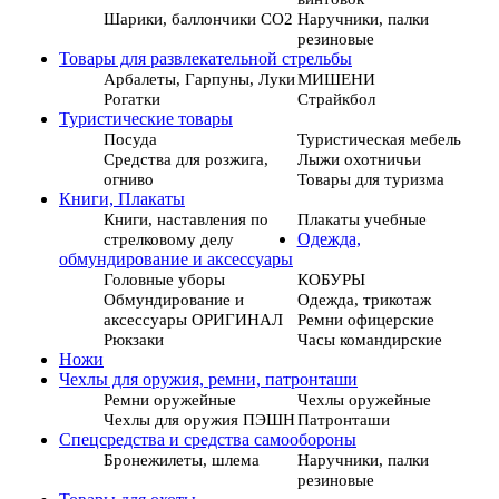
Шарики, баллончики СО2
Наручники, палки
резиновые
Товары для развлекательной стрельбы
Арбалеты, Гарпуны, Луки
МИШЕНИ
Рогатки
Страйкбол
Туристические товары
Посуда
Туристическая мебель
Средства для розжига,
Лыжи охотничьи
огниво
Товары для туризма
Книги, Плакаты
Книги, наставления по
Плакаты учебные
стрелковому делу
Одежда,
обмундирование и аксессуары
Головные уборы
КОБУРЫ
Обмундирование и
Одежда, трикотаж
аксессуары ОРИГИНАЛ
Ремни офицерские
Рюкзаки
Часы командирские
Ножи
Чехлы для оружия, ремни, патронташи
Ремни оружейные
Чехлы оружейные
Чехлы для оружия ПЭШН
Патронташи
Спецсредства и средства самообороны
Бронежилеты, шлема
Наручники, палки
резиновые