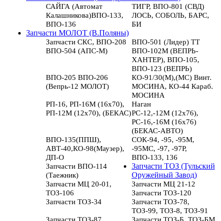
САЙГА (Автомат
ТИГР, ВПО-801 (СВД)
Калашникова)ВПО-133,
ЛОСЬ, СОБОЛЬ, БАРС,
ВПО-136
БИ
Запчасти МОЛОТ (В.Поляны)
Запчасти СКС, ВПО-208
ВПО-501 (Лидер) ТТ
ВПО-504 (АПС-М)
ВПО-102М (ВЕПРЬ-
ХАНТЕР), ВПО-105,
ВПО-123 (ВЕПРЬ)
ВПО-205 ВПО-206
КО-91/30(М),(МС) Винт.
(Вепрь-12 МОЛОТ)
МОСИНА, КО-44 Караб.
МОСИНА
РП-16, РП-16М (16х70),
Наган
РП-12М (12х70), (БЕКАС)
РС-12,-12М (12х76),
РС-16,-16М (16х76)
(БЕКАС-АВТО)
ВПО-135(ППШ),
СОК-94, -95, -95М,
АВТ-40,КО-98(Маузер),
-95МС, -97, -97Р,
ДП-О
ВПО-133, 136
Запчасти ВПО-114
Запчасти ТОЗ (Тульский
(Таежник)
Оружейный Завод)
Запчасти МЦ 20-01,
Запчасти МЦ 21-12
ТОЗ-106
Запчасти ТОЗ-120
Запчасти ТОЗ-34
Запчасти ТОЗ-78,
ТОЗ-99, ТОЗ-8, ТОЗ-91
Запчасти ТОЗ-87
Запчасти ТОЗ-Б, ТОЗ-БМ