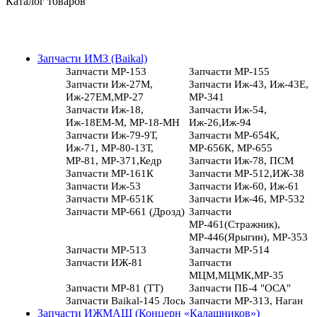
Каталог товаров
Запчасти ИМЗ (Baikal)
Запчасти МР-153
Запчасти МР-155
Запчасти Иж-27М,
Запчасти Иж-43, Иж-43Е,
Иж-27ЕМ,МР-27
МР-341
Запчасти Иж-18,
Запчасти Иж-54,
Иж-18ЕМ-М, МР-18-МН
Иж-26,Иж-94
Запчасти Иж-79-9Т,
Запчасти МР-654К,
Иж-71, МР-80-13Т,
МР-656К, МР-655
МР-81, МР-371,Кедр
Запчасти Иж-78, ПСМ
Запчасти МР-161К
Запчасти МР-512,ИЖ-38
Запчасти Иж-53
Запчасти Иж-60, Иж-61
Запчасти МР-651К
Запчасти Иж-46, МР-532
Запчасти МР-661 (Дрозд)
Запчасти
МР-461(Стражник),
МР-446(Ярыгин), МР-353
Запчасти МР-513
Запчасти МР-514
Запчасти ИЖ-81
Запчасти
МЦМ,МЦМК,МР-35
Запчасти МР-81 (ТТ)
Запчасти ПБ-4 "ОСА"
Запчасти Baikal-145 Лось
Запчасти МР-313, Наган
Запчасти ИЖМАШ (Концерн «Калашников»)