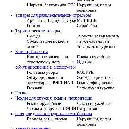
Шарики, баллончики СО2
Наручники, палки
резиновые
Товары для развлекательной стрельбы
Арбалеты, Гарпуны, Луки
МИШЕНИ
Рогатки
Страйкбол
Туристические товары
Посуда
Туристическая мебель
Средства для розжига,
Лыжи охотничьи
огниво
Товары для туризма
Книги, Плакаты
Книги, наставления по
Плакаты учебные
стрелковому делу
Одежда,
обмундирование и аксессуары
Головные уборы
КОБУРЫ
Обмундирование и
Одежда, трикотаж
аксессуары ОРИГИНАЛ
Ремни офицерские
Рюкзаки
Часы командирские
Ножи
Чехлы для оружия, ремни, патронташи
Ремни оружейные
Чехлы оружейные
Чехлы для оружия ПЭШН
Патронташи
Спецсредства и средства самообороны
Бронежилеты, шлема
Наручники, палки
резиновые