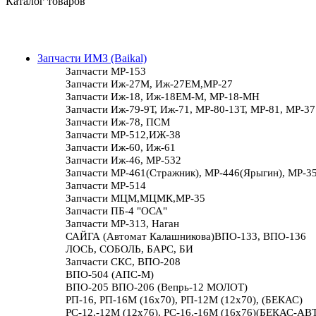
Каталог товаров
Запчасти ИМЗ (Baikal)
Запчасти МР-153
Запчасти Иж-27М, Иж-27ЕМ,МР-27
Запчасти Иж-18, Иж-18ЕМ-М, МР-18-МН
Запчасти Иж-79-9Т, Иж-71, МР-80-13Т, МР-81, МР-37
Запчасти Иж-78, ПСМ
Запчасти МР-512,ИЖ-38
Запчасти Иж-60, Иж-61
Запчасти Иж-46, МР-532
Запчасти МР-461(Стражник), МР-446(Ярыгин), МР-3
Запчасти МР-514
Запчасти МЦМ,МЦМК,МР-35
Запчасти ПБ-4 "ОСА"
Запчасти МР-313, Наган
САЙГА (Автомат Калашникова)ВПО-133, ВПО-136
ЛОСЬ, СОБОЛЬ, БАРС, БИ
Запчасти СКС, ВПО-208
ВПО-504 (АПС-М)
ВПО-205 ВПО-206 (Вепрь-12 МОЛОТ)
РП-16, РП-16М (16х70), РП-12М (12х70), (БЕКАС)
РС-12,-12М (12х76), РС-16,-16М (16х76)(БЕКАС-АВ