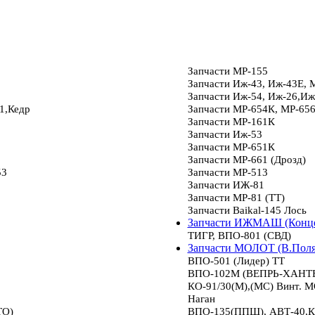
Запчасти МР-155
Запчасти Иж-43, Иж-43Е, 
Запчасти Иж-54, Иж-26,Иж
1,Кедр
Запчасти МР-654К, МР-65
Запчасти МР-161К
Запчасти Иж-53
Запчасти МР-651К
Запчасти МР-661 (Дрозд)
53
Запчасти МР-513
Запчасти ИЖ-81
Запчасти МР-81 (ТТ)
Запчасти Baikal-145 Лось
Запчасти ИЖМАШ (Конце
ТИГР, ВПО-801 (СВД)
Запчасти МОЛОТ (В.Пол
ВПО-501 (Лидер) ТТ
ВПО-102М (ВЕПРЬ-ХАНТЕР
КО-91/30(М),(МС) Винт.
Наган
ТО)
ВПО-135(ППШ), АВТ-40,К