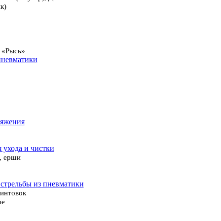
к)
 «Рысь»
пневматики
ряжения
я ухода и чистки
, ерши
 стрельбы из пневматики
винтовок
ые