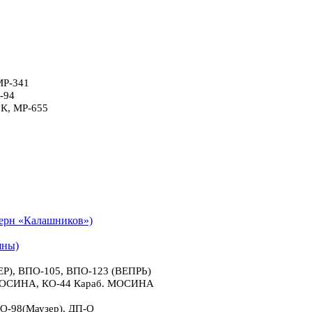
МР-341
-94
6К, МР-655
рн «Калашников»)
яны)
), ВПО-105, ВПО-123 (ВЕПРЬ)
 МОСИНА, КО-44 Караб. МОСИНА
О-98(Маузер), ДП-О