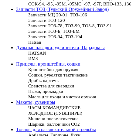
СОК-94, -95, -95М, -95МС, -97, -97Р, ВПО-133, 136
Запчасти ТОЗ (Тульский Оружейный Завод)
Запчасти МЦ 20-01, ТОЗ-106
Запчасти ТОЗ-120
Запчасти ТОЗ-78, ТОЗ-99, ТОЗ-8, ТОЗ-91
Запчасти ТОЗ-Б, ТОЗ-БМ
Запчасти ТОЗ-94, ТОЗ-194
Hatsan
Дульные насадки, удлинители, Парадоксы
HATSAN
ИМЗ
Прицелы, кронштейны, сошки
Кронштейны для оружия
Сошки. рукоятки тактические
Дробь, картечь
Средства для снарядки
Пыжи, прокладки
Масла для ухода и чистки оружия
Макеты, сувениры
ЧАСЫ КОМАНДИРСКИЕ
ХОЛОДНОЕ (СУВЕНИРЫ)
Мишени пневматические
Шарики, баллончики СО2
Товары для развлекательной стрельбы
Арбалеты, Гарпуны, Луки