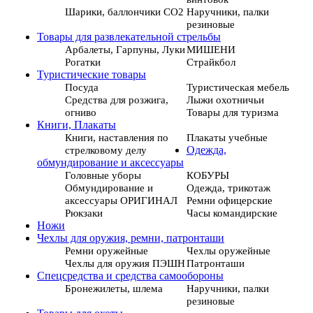
Шарики, баллончики СО2
Наручники, палки
резиновые
Товары для развлекательной стрельбы
Арбалеты, Гарпуны, Луки
МИШЕНИ
Рогатки
Страйкбол
Туристические товары
Посуда
Туристическая мебель
Средства для розжига,
Лыжи охотничьи
огниво
Товары для туризма
Книги, Плакаты
Книги, наставления по
Плакаты учебные
стрелковому делу
Одежда,
обмундирование и аксессуары
Головные уборы
КОБУРЫ
Обмундирование и
Одежда, трикотаж
аксессуары ОРИГИНАЛ
Ремни офицерские
Рюкзаки
Часы командирские
Ножи
Чехлы для оружия, ремни, патронташи
Ремни оружейные
Чехлы оружейные
Чехлы для оружия ПЭШН
Патронташи
Спецсредства и средства самообороны
Бронежилеты, шлема
Наручники, палки
резиновые