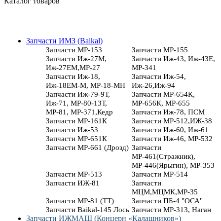
Каталог товаров
Запчасти ИМЗ (Baikal)
Запчасти МР-153
Запчасти МР-155
Запчасти Иж-27М,
Запчасти Иж-43, Иж-43Е,
Иж-27ЕМ,МР-27
МР-341
Запчасти Иж-18,
Запчасти Иж-54,
Иж-18ЕМ-М, МР-18-МН
Иж-26,Иж-94
Запчасти Иж-79-9Т,
Запчасти МР-654К,
Иж-71, МР-80-13Т,
МР-656К, МР-655
МР-81, МР-371,Кедр
Запчасти Иж-78, ПСМ
Запчасти МР-161К
Запчасти МР-512,ИЖ-38
Запчасти Иж-53
Запчасти Иж-60, Иж-61
Запчасти МР-651К
Запчасти Иж-46, МР-532
Запчасти МР-661 (Дрозд)
Запчасти
МР-461(Стражник),
МР-446(Ярыгин), МР-353
Запчасти МР-513
Запчасти МР-514
Запчасти ИЖ-81
Запчасти
МЦМ,МЦМК,МР-35
Запчасти МР-81 (ТТ)
Запчасти ПБ-4 "ОСА"
Запчасти Baikal-145 Лось
Запчасти МР-313, Наган
Запчасти ИЖМАШ (Концерн «Калашников»)