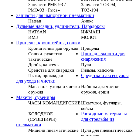
Запчасти РМБ-93 /
Запчасти ТОЗ-94,
РМО-93 «Рысь»
ТОЗ-194
Запчасти для импортной пневматики
Hatsan
Аникс
Дульные насадки, удлинители, Парадоксы
HATSAN
ИЖМАШ
ИМЗ
МОЛОТ
Прицелы, кронштейны, сошки
Кронштейны для оружия
Прицелы
Сошки. рукоятки
Принадлежности для
тактические
снаряжения
Дробь, картечь
Пули
Средства для снарядки
Гильзы, капсюль
Пыжи, прокладки
Средства и аксессуары
для ухода и чистки
Масла для ухода и чистки
Наборы для чистки
оружия
оружия, ерши
Макеты, сувениры
ЧАСЫ КОМАНДИРСКИЕ
Шкатулки, футляры,
кейсы
ХОЛОДНОЕ
Расходные материалы
(СУВЕНИРЫ)
для стрельбы из
пневматики
Мишени пневматические
Пули для пневматических
винтовок