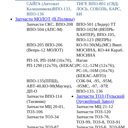
САЙГА (Автомат
ТИГР, ВПО-801 (СВД)
Калашникова)ВПО-133,
ЛОСЬ, СОБОЛЬ, БАРС,
ВПО-136
БИ
Запчасти МОЛОТ (В.Поляны)
Запчасти СКС, ВПО-208
ВПО-501 (Лидер) ТТ
ВПО-504 (АПС-М)
ВПО-102М (ВЕПРЬ-
ХАНТЕР), ВПО-105,
ВПО-123 (ВЕПРЬ)
ВПО-205 ВПО-206
КО-91/30(М),(МС) Винт.
(Вепрь-12 МОЛОТ)
МОСИНА, КО-44 Караб.
МОСИНА
РП-16, РП-16М (16х70),
Наган
РП-12М (12х70), (БЕКАС)
РС-12,-12М (12х76),
РС-16,-16М (16х76)
(БЕКАС-АВТО)
ВПО-135(ППШ),
СОК-94, -95, -95М,
АВТ-40,КО-98(Маузер),
-95МС, -97, -97Р,
ДП-О
ВПО-133, 136
Запчасти ВПО-114
Запчасти ТОЗ (Тульский
(Таежник)
Оружейный Завод)
Запчасти МЦ 20-01,
Запчасти МЦ 21-12
ТОЗ-106
Запчасти ТОЗ-120
Запчасти ТОЗ-34
Запчасти ТОЗ-78,
ТОЗ-99, ТОЗ-8, ТОЗ-91
Запчасти ТОЗ-87
Запчасти ТОЗ-Б, ТОЗ-БМ