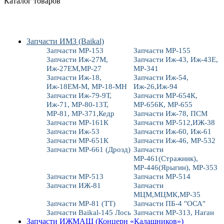
Каталог товаров
Запчасти ИМЗ (Baikal)
Запчасти МР-153
Запчасти МР-155
Запчасти Иж-27М,
Запчасти Иж-43, Иж-43Е,
Иж-27ЕМ,МР-27
МР-341
Запчасти Иж-18,
Запчасти Иж-54,
Иж-18ЕМ-М, МР-18-МН
Иж-26,Иж-94
Запчасти Иж-79-9Т,
Запчасти МР-654К,
Иж-71, МР-80-13Т,
МР-656К, МР-655
МР-81, МР-371,Кедр
Запчасти Иж-78, ПСМ
Запчасти МР-161К
Запчасти МР-512,ИЖ-38
Запчасти Иж-53
Запчасти Иж-60, Иж-61
Запчасти МР-651К
Запчасти Иж-46, МР-532
Запчасти МР-661 (Дрозд)
Запчасти
МР-461(Стражник),
МР-446(Ярыгин), МР-353
Запчасти МР-513
Запчасти МР-514
Запчасти ИЖ-81
Запчасти
МЦМ,МЦМК,МР-35
Запчасти МР-81 (ТТ)
Запчасти ПБ-4 "ОСА"
Запчасти Baikal-145 Лось
Запчасти МР-313, Наган
Запчасти ИЖМАШ (Концерн «Калашников»)