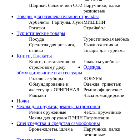
Шарики, баллончики СО2
Наручники, палки
резиновые
Товары для развлекательной стрельбы
Арбалеты, Гарпуны, Луки
МИШЕНИ
Рогатки
Страйкбол
Туристические товары
Посуда
Туристическая мебель
Средства для розжига,
Лыжи охотничьи
огниво
Товары для туризма
Книги, Плакаты
Книги, наставления по
Плакаты учебные
стрелковому делу
Одежда,
обмундирование и аксессуары
Головные уборы
КОБУРЫ
Обмундирование и
Одежда, трикотаж
аксессуары ОРИГИНАЛ
Ремни офицерские
Рюкзаки
Часы командирские
Ножи
Чехлы для оружия, ремни, патронташи
Ремни оружейные
Чехлы оружейные
Чехлы для оружия ПЭШН
Патронташи
Спецсредства и средства самообороны
Бронежилеты, шлема
Наручники, палки
резиновые