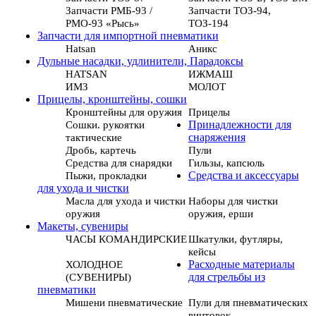
Запчасти РМБ-93 /
Запчасти ТОЗ-94,
РМО-93 «Рысь»
ТОЗ-194
Запчасти для импортной пневматики
Hatsan
Аникс
Дульные насадки, удлинители, Парадоксы
HATSAN
ИЖМАШ
ИМЗ
МОЛОТ
Прицелы, кронштейны, сошки
Кронштейны для оружия
Прицелы
Сошки. рукоятки
Принадлежности для
тактические
снаряжения
Дробь, картечь
Пули
Средства для снарядки
Гильзы, капсюль
Пыжи, прокладки
Средства и аксессуары
для ухода и чистки
Масла для ухода и чистки
Наборы для чистки
оружия
оружия, ерши
Макеты, сувениры
ЧАСЫ КОМАНДИРСКИЕ
Шкатулки, футляры,
кейсы
ХОЛОДНОЕ
Расходные материалы
(СУВЕНИРЫ)
для стрельбы из
пневматики
Мишени пневматические
Пули для пневматических
винтовок