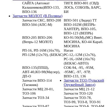
САЙГА (Автомат
ТИГР, ВПО-801 (СВД)
Калашникова)ВПО-133,
ЛОСЬ, СОБОЛЬ, БАРС,
ВПО-136
БИ
Запчасти МОЛОТ (В.Поляны)
Запчасти СКС, ВПО-208
ВПО-501 (Лидер) ТТ
ВПО-504 (АПС-М)
ВПО-102М (ВЕПРЬ-
ХАНТЕР), ВПО-105,
ВПО-123 (ВЕПРЬ)
ВПО-205 ВПО-206
КО-91/30(М),(МС) Винт.
(Вепрь-12 МОЛОТ)
МОСИНА, КО-44 Караб.
МОСИНА
РП-16, РП-16М (16х70),
Наган
РП-12М (12х70), (БЕКАС)
РС-12,-12М (12х76),
РС-16,-16М (16х76)
(БЕКАС-АВТО)
ВПО-135(ППШ),
СОК-94, -95, -95М,
АВТ-40,КО-98(Маузер),
-95МС, -97, -97Р,
ДП-О
ВПО-133, 136
Запчасти ВПО-114
Запчасти ТОЗ (Тульский
(Таежник)
Оружейный Завод)
Запчасти МЦ 20-01,
Запчасти МЦ 21-12
ТОЗ-106
Запчасти ТОЗ-120
Запчасти ТОЗ-34
Запчасти ТОЗ-78,
ТОЗ-99, ТОЗ-8, ТОЗ-91
Запчасти ТОЗ-87
Запчасти ТОЗ-Б, ТОЗ-БМ