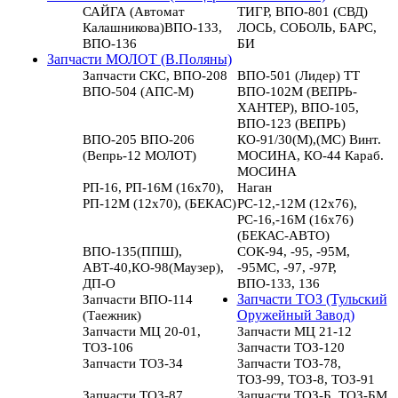
САЙГА (Автомат
ТИГР, ВПО-801 (СВД)
Калашникова)ВПО-133,
ЛОСЬ, СОБОЛЬ, БАРС,
ВПО-136
БИ
Запчасти МОЛОТ (В.Поляны)
Запчасти СКС, ВПО-208
ВПО-501 (Лидер) ТТ
ВПО-504 (АПС-М)
ВПО-102М (ВЕПРЬ-
ХАНТЕР), ВПО-105,
ВПО-123 (ВЕПРЬ)
ВПО-205 ВПО-206
КО-91/30(М),(МС) Винт.
(Вепрь-12 МОЛОТ)
МОСИНА, КО-44 Караб.
МОСИНА
РП-16, РП-16М (16х70),
Наган
РП-12М (12х70), (БЕКАС)
РС-12,-12М (12х76),
РС-16,-16М (16х76)
(БЕКАС-АВТО)
ВПО-135(ППШ),
СОК-94, -95, -95М,
АВТ-40,КО-98(Маузер),
-95МС, -97, -97Р,
ДП-О
ВПО-133, 136
Запчасти ВПО-114
Запчасти ТОЗ (Тульский
(Таежник)
Оружейный Завод)
Запчасти МЦ 20-01,
Запчасти МЦ 21-12
ТОЗ-106
Запчасти ТОЗ-120
Запчасти ТОЗ-34
Запчасти ТОЗ-78,
ТОЗ-99, ТОЗ-8, ТОЗ-91
Запчасти ТОЗ-87
Запчасти ТОЗ-Б, ТОЗ-БМ