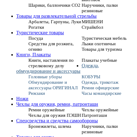
Шарики, баллончики СО2
Наручники, палки
резиновые
Товары для развлекательной стрельбы
Арбалеты, Гарпуны, Луки
МИШЕНИ
Рогатки
Страйкбол
Туристические товары
Посуда
Туристическая мебель
Средства для розжига,
Лыжи охотничьи
огниво
Товары для туризма
Книги, Плакаты
Книги, наставления по
Плакаты учебные
стрелковому делу
Одежда,
обмундирование и аксессуары
Головные уборы
КОБУРЫ
Обмундирование и
Одежда, трикотаж
аксессуары ОРИГИНАЛ
Ремни офицерские
Рюкзаки
Часы командирские
Ножи
Чехлы для оружия, ремни, патронташи
Ремни оружейные
Чехлы оружейные
Чехлы для оружия ПЭШН
Патронташи
Спецсредства и средства самообороны
Бронежилеты, шлема
Наручники, палки
резиновые