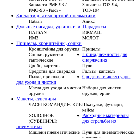
Запчасти РМБ-93 /
Запчасти ТОЗ-94,
РМО-93 «Рысь»
ТОЗ-194
Запчасти для импортной пневматики
Hatsan
Аникс
Дульные насадки, удлинители, Парадоксы
HATSAN
ИЖМАШ
ИМЗ
МОЛОТ
Прицелы, кронштейны, сошки
Кронштейны для оружия
Прицелы
Сошки. рукоятки
Принадлежности для
тактические
снаряжения
Дробь, картечь
Пули
Средства для снарядки
Гильзы, капсюль
Пыжи, прокладки
Средства и аксессуары
для ухода и чистки
Масла для ухода и чистки
Наборы для чистки
оружия
оружия, ерши
Макеты, сувениры
ЧАСЫ КОМАНДИРСКИЕ
Шкатулки, футляры,
кейсы
ХОЛОДНОЕ
Расходные материалы
(СУВЕНИРЫ)
для стрельбы из
пневматики
Мишени пневматические
Пули для пневматических
винтовок