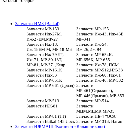
Каталог товаров
Запчасти ИМЗ (Baikal)
Запчасти МР-153
Запчасти МР-155
Запчасти Иж-27М,
Запчасти Иж-43, Иж-43Е,
Иж-27ЕМ,МР-27
МР-341
Запчасти Иж-18,
Запчасти Иж-54,
Иж-18ЕМ-М, МР-18-МН
Иж-26,Иж-94
Запчасти Иж-79-9Т,
Запчасти МР-654К,
Иж-71, МР-80-13Т,
МР-656К, МР-655
МР-81, МР-371,Кедр
Запчасти Иж-78, ПСМ
Запчасти МР-161К
Запчасти МР-512,ИЖ-38
Запчасти Иж-53
Запчасти Иж-60, Иж-61
Запчасти МР-651К
Запчасти Иж-46, МР-532
Запчасти МР-661 (Дрозд)
Запчасти
МР-461(Стражник),
МР-446(Ярыгин), МР-353
Запчасти МР-513
Запчасти МР-514
Запчасти ИЖ-81
Запчасти
МЦМ,МЦМК,МР-35
Запчасти МР-81 (ТТ)
Запчасти ПБ-4 "ОСА"
Запчасти Baikal-145 Лось
Запчасти МР-313, Наган
Запчасти ИЖМАШ (Концерн «Калашников»)