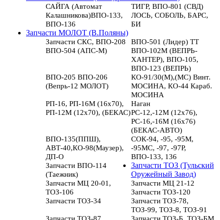
САЙГА (Автомат
ТИГР, ВПО-801 (СВД)
Калашникова)ВПО-133,
ЛОСЬ, СОБОЛЬ, БАРС,
ВПО-136
БИ
Запчасти МОЛОТ (В.Поляны)
Запчасти СКС, ВПО-208
ВПО-501 (Лидер) ТТ
ВПО-504 (АПС-М)
ВПО-102М (ВЕПРЬ-
ХАНТЕР), ВПО-105,
ВПО-123 (ВЕПРЬ)
ВПО-205 ВПО-206
КО-91/30(М),(МС) Винт.
(Вепрь-12 МОЛОТ)
МОСИНА, КО-44 Караб.
МОСИНА
РП-16, РП-16М (16х70),
Наган
РП-12М (12х70), (БЕКАС)
РС-12,-12М (12х76),
РС-16,-16М (16х76)
(БЕКАС-АВТО)
ВПО-135(ППШ),
СОК-94, -95, -95М,
АВТ-40,КО-98(Маузер),
-95МС, -97, -97Р,
ДП-О
ВПО-133, 136
Запчасти ВПО-114
Запчасти ТОЗ (Тульский
(Таежник)
Оружейный Завод)
Запчасти МЦ 20-01,
Запчасти МЦ 21-12
ТОЗ-106
Запчасти ТОЗ-120
Запчасти ТОЗ-34
Запчасти ТОЗ-78,
ТОЗ-99, ТОЗ-8, ТОЗ-91
Запчасти ТОЗ-87
Запчасти ТОЗ-Б, ТОЗ-БМ