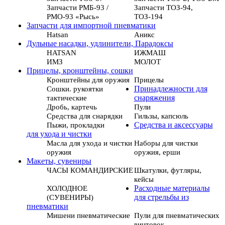
Запчасти РМБ-93 /
Запчасти ТОЗ-94,
РМО-93 «Рысь»
ТОЗ-194
Запчасти для импортной пневматики
Hatsan
Аникс
Дульные насадки, удлинители, Парадоксы
HATSAN
ИЖМАШ
ИМЗ
МОЛОТ
Прицелы, кронштейны, сошки
Кронштейны для оружия
Прицелы
Сошки. рукоятки
Принадлежности для
тактические
снаряжения
Дробь, картечь
Пули
Средства для снарядки
Гильзы, капсюль
Пыжи, прокладки
Средства и аксессуары
для ухода и чистки
Масла для ухода и чистки
Наборы для чистки
оружия
оружия, ерши
Макеты, сувениры
ЧАСЫ КОМАНДИРСКИЕ
Шкатулки, футляры,
кейсы
ХОЛОДНОЕ
Расходные материалы
(СУВЕНИРЫ)
для стрельбы из
пневматики
Мишени пневматические
Пули для пневматических
винтовок