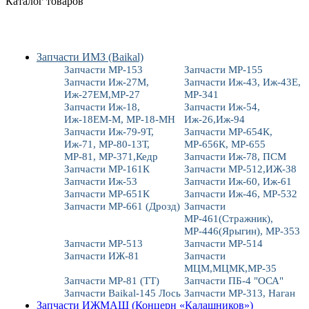
Каталог товаров
Запчасти ИМЗ (Baikal)
Запчасти МР-153
Запчасти МР-155
Запчасти Иж-27М,
Запчасти Иж-43, Иж-43Е,
Иж-27ЕМ,МР-27
МР-341
Запчасти Иж-18,
Запчасти Иж-54,
Иж-18ЕМ-М, МР-18-МН
Иж-26,Иж-94
Запчасти Иж-79-9Т,
Запчасти МР-654К,
Иж-71, МР-80-13Т,
МР-656К, МР-655
МР-81, МР-371,Кедр
Запчасти Иж-78, ПСМ
Запчасти МР-161К
Запчасти МР-512,ИЖ-38
Запчасти Иж-53
Запчасти Иж-60, Иж-61
Запчасти МР-651К
Запчасти Иж-46, МР-532
Запчасти МР-661 (Дрозд)
Запчасти
МР-461(Стражник),
МР-446(Ярыгин), МР-353
Запчасти МР-513
Запчасти МР-514
Запчасти ИЖ-81
Запчасти
МЦМ,МЦМК,МР-35
Запчасти МР-81 (ТТ)
Запчасти ПБ-4 "ОСА"
Запчасти Baikal-145 Лось
Запчасти МР-313, Наган
Запчасти ИЖМАШ (Концерн «Калашников»)