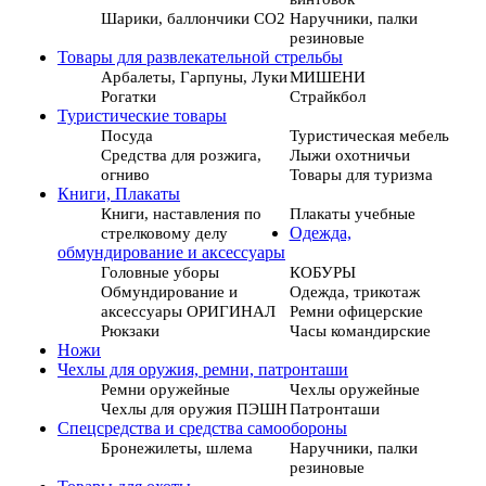
Шарики, баллончики СО2
Наручники, палки
резиновые
Товары для развлекательной стрельбы
Арбалеты, Гарпуны, Луки
МИШЕНИ
Рогатки
Страйкбол
Туристические товары
Посуда
Туристическая мебель
Средства для розжига,
Лыжи охотничьи
огниво
Товары для туризма
Книги, Плакаты
Книги, наставления по
Плакаты учебные
стрелковому делу
Одежда,
обмундирование и аксессуары
Головные уборы
КОБУРЫ
Обмундирование и
Одежда, трикотаж
аксессуары ОРИГИНАЛ
Ремни офицерские
Рюкзаки
Часы командирские
Ножи
Чехлы для оружия, ремни, патронташи
Ремни оружейные
Чехлы оружейные
Чехлы для оружия ПЭШН
Патронташи
Спецсредства и средства самообороны
Бронежилеты, шлема
Наручники, палки
резиновые