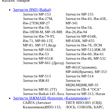
Каталог товаров
Запчасти ИМЗ (Baikal)
Запчасти МР-153
Запчасти МР-155
Запчасти Иж-27М,
Запчасти Иж-43, Иж-43Е,
Иж-27ЕМ,МР-27
МР-341
Запчасти Иж-18,
Запчасти Иж-54,
Иж-18ЕМ-М, МР-18-МН
Иж-26,Иж-94
Запчасти Иж-79-9Т,
Запчасти МР-654К,
Иж-71, МР-80-13Т,
МР-656К, МР-655
МР-81, МР-371,Кедр
Запчасти Иж-78, ПСМ
Запчасти МР-161К
Запчасти МР-512,ИЖ-38
Запчасти Иж-53
Запчасти Иж-60, Иж-61
Запчасти МР-651К
Запчасти Иж-46, МР-532
Запчасти МР-661 (Дрозд)
Запчасти
МР-461(Стражник),
МР-446(Ярыгин), МР-353
Запчасти МР-513
Запчасти МР-514
Запчасти ИЖ-81
Запчасти
МЦМ,МЦМК,МР-35
Запчасти МР-81 (ТТ)
Запчасти ПБ-4 "ОСА"
Запчасти Baikal-145 Лось
Запчасти МР-313, Наган
Запчасти ИЖМАШ (Концерн «Калашников»)
САЙГА (Автомат
ТИГР, ВПО-801 (СВД)
Калашникова)ВПО-133,
ЛОСЬ, СОБОЛЬ, БАРС,