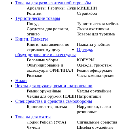
Товары для развлекательной стрельбы
Арбалеты, Гарпуны, Луки
МИШЕНИ
Рогатки
Страйкбол
Туристические товары
Посуда
Туристическая мебель
Средства для розжига,
Лыжи охотничьи
огниво
Товары для туризма
Книги, Плакаты
Книги, наставления по
Плакаты учебные
стрелковому делу
Одежда,
обмундирование и аксессуары
Головные уборы
КОБУРЫ
Обмундирование и
Одежда, трикотаж
аксессуары ОРИГИНАЛ
Ремни офицерские
Рюкзаки
Часы командирские
Ножи
Чехлы для оружия, ремни, патронташи
Ремни оружейные
Чехлы оружейные
Чехлы для оружия ПЭШН
Патронташи
Спецсредства и средства самообороны
Бронежилеты, шлема
Наручники, палки
резиновые
Товары для охоты
Лодки Pelican (УФА)
Сигнальные средства
Чучела
Шкафы оружейные