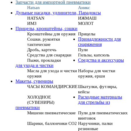
Запчасти для импортной пневматики
Hatsan
Аникс
Дульные насадки, удлинители, Парадоксы
HATSAN
ИЖМАШ
ИМЗ
МОЛОТ
Прицелы, кронштейны, сошки
Кронштейны для оружия
Прицелы
Сошки. рукоятки
Принадлежности для
тактические
снаряжения
Дробь, картечь
Пули
Средства для снарядки
Гильзы, капсюль
Пыжи, прокладки
Средства и аксессуары
для ухода и чистки
Масла для ухода и чистки
Наборы для чистки
оружия
оружия, ерши
Макеты, сувениры
ЧАСЫ КОМАНДИРСКИЕ
Шкатулки, футляры,
кейсы
ХОЛОДНОЕ
Расходные материалы
(СУВЕНИРЫ)
для стрельбы из
пневматики
Мишени пневматические
Пули для пневматических
винтовок
Шарики, баллончики СО2
Наручники, палки
резиновые