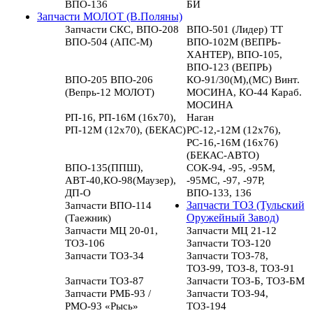
ВПО-136
БИ
Запчасти МОЛОТ (В.Поляны)
Запчасти СКС, ВПО-208
ВПО-501 (Лидер) ТТ
ВПО-504 (АПС-М)
ВПО-102М (ВЕПРЬ-
ХАНТЕР), ВПО-105,
ВПО-123 (ВЕПРЬ)
ВПО-205 ВПО-206
КО-91/30(М),(МС) Винт.
(Вепрь-12 МОЛОТ)
МОСИНА, КО-44 Караб.
МОСИНА
РП-16, РП-16М (16х70),
Наган
РП-12М (12х70), (БЕКАС)
РС-12,-12М (12х76),
РС-16,-16М (16х76)
(БЕКАС-АВТО)
ВПО-135(ППШ),
СОК-94, -95, -95М,
АВТ-40,КО-98(Маузер),
-95МС, -97, -97Р,
ДП-О
ВПО-133, 136
Запчасти ВПО-114
Запчасти ТОЗ (Тульский
(Таежник)
Оружейный Завод)
Запчасти МЦ 20-01,
Запчасти МЦ 21-12
ТОЗ-106
Запчасти ТОЗ-120
Запчасти ТОЗ-34
Запчасти ТОЗ-78,
ТОЗ-99, ТОЗ-8, ТОЗ-91
Запчасти ТОЗ-87
Запчасти ТОЗ-Б, ТОЗ-БМ
Запчасти РМБ-93 /
Запчасти ТОЗ-94,
РМО-93 «Рысь»
ТОЗ-194