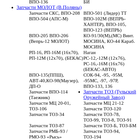
ВПО-136
БИ
Запчасти МОЛОТ (В.Поляны)
Запчасти СКС, ВПО-208
ВПО-501 (Лидер) ТТ
ВПО-504 (АПС-М)
ВПО-102М (ВЕПРЬ-
ХАНТЕР), ВПО-105,
ВПО-123 (ВЕПРЬ)
ВПО-205 ВПО-206
КО-91/30(М),(МС) Винт.
(Вепрь-12 МОЛОТ)
МОСИНА, КО-44 Караб.
МОСИНА
РП-16, РП-16М (16х70),
Наган
РП-12М (12х70), (БЕКАС)
РС-12,-12М (12х76),
РС-16,-16М (16х76)
(БЕКАС-АВТО)
ВПО-135(ППШ),
СОК-94, -95, -95М,
АВТ-40,КО-98(Маузер),
-95МС, -97, -97Р,
ДП-О
ВПО-133, 136
Запчасти ВПО-114
Запчасти ТОЗ (Тульский
(Таежник)
Оружейный Завод)
Запчасти МЦ 20-01,
Запчасти МЦ 21-12
ТОЗ-106
Запчасти ТОЗ-120
Запчасти ТОЗ-34
Запчасти ТОЗ-78,
ТОЗ-99, ТОЗ-8, ТОЗ-91
Запчасти ТОЗ-87
Запчасти ТОЗ-Б, ТОЗ-БМ
Запчасти РМБ-93 /
Запчасти ТОЗ-94,
РМО-93 «Рысь»
ТОЗ-194