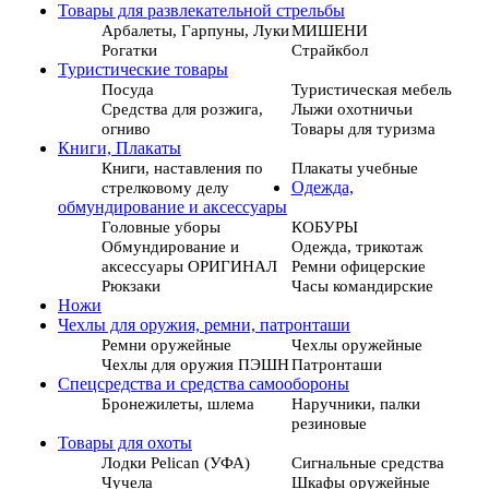
Товары для развлекательной стрельбы
Арбалеты, Гарпуны, Луки
МИШЕНИ
Рогатки
Страйкбол
Туристические товары
Посуда
Туристическая мебель
Средства для розжига,
Лыжи охотничьи
огниво
Товары для туризма
Книги, Плакаты
Книги, наставления по
Плакаты учебные
стрелковому делу
Одежда,
обмундирование и аксессуары
Головные уборы
КОБУРЫ
Обмундирование и
Одежда, трикотаж
аксессуары ОРИГИНАЛ
Ремни офицерские
Рюкзаки
Часы командирские
Ножи
Чехлы для оружия, ремни, патронташи
Ремни оружейные
Чехлы оружейные
Чехлы для оружия ПЭШН
Патронташи
Спецсредства и средства самообороны
Бронежилеты, шлема
Наручники, палки
резиновые
Товары для охоты
Лодки Pelican (УФА)
Сигнальные средства
Чучела
Шкафы оружейные