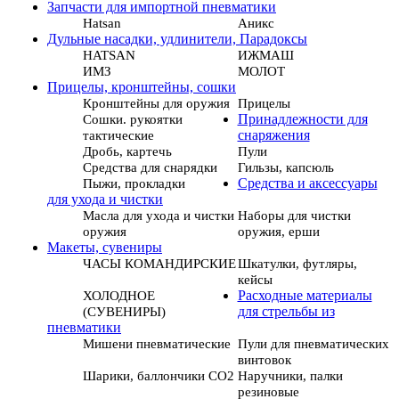
Запчасти для импортной пневматики
Hatsan
Аникс
Дульные насадки, удлинители, Парадоксы
HATSAN
ИЖМАШ
ИМЗ
МОЛОТ
Прицелы, кронштейны, сошки
Кронштейны для оружия
Прицелы
Сошки. рукоятки
Принадлежности для
тактические
снаряжения
Дробь, картечь
Пули
Средства для снарядки
Гильзы, капсюль
Пыжи, прокладки
Средства и аксессуары
для ухода и чистки
Масла для ухода и чистки
Наборы для чистки
оружия
оружия, ерши
Макеты, сувениры
ЧАСЫ КОМАНДИРСКИЕ
Шкатулки, футляры,
кейсы
ХОЛОДНОЕ
Расходные материалы
(СУВЕНИРЫ)
для стрельбы из
пневматики
Мишени пневматические
Пули для пневматических
винтовок
Шарики, баллончики СО2
Наручники, палки
резиновые