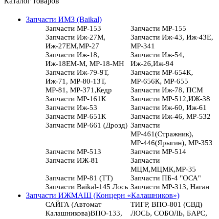
Каталог товаров
Запчасти ИМЗ (Baikal)
Запчасти МР-153
Запчасти МР-155
Запчасти Иж-27М,
Запчасти Иж-43, Иж-43Е,
Иж-27ЕМ,МР-27
МР-341
Запчасти Иж-18,
Запчасти Иж-54,
Иж-18ЕМ-М, МР-18-МН
Иж-26,Иж-94
Запчасти Иж-79-9Т,
Запчасти МР-654К,
Иж-71, МР-80-13Т,
МР-656К, МР-655
МР-81, МР-371,Кедр
Запчасти Иж-78, ПСМ
Запчасти МР-161К
Запчасти МР-512,ИЖ-38
Запчасти Иж-53
Запчасти Иж-60, Иж-61
Запчасти МР-651К
Запчасти Иж-46, МР-532
Запчасти МР-661 (Дрозд)
Запчасти
МР-461(Стражник),
МР-446(Ярыгин), МР-353
Запчасти МР-513
Запчасти МР-514
Запчасти ИЖ-81
Запчасти
МЦМ,МЦМК,МР-35
Запчасти МР-81 (ТТ)
Запчасти ПБ-4 "ОСА"
Запчасти Baikal-145 Лось
Запчасти МР-313, Наган
Запчасти ИЖМАШ (Концерн «Калашников»)
САЙГА (Автомат
ТИГР, ВПО-801 (СВД)
Калашникова)ВПО-133,
ЛОСЬ, СОБОЛЬ, БАРС,