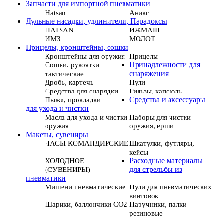
Запчасти для импортной пневматики
Hatsan
Аникс
Дульные насадки, удлинители, Парадоксы
HATSAN
ИЖМАШ
ИМЗ
МОЛОТ
Прицелы, кронштейны, сошки
Кронштейны для оружия
Прицелы
Сошки. рукоятки
Принадлежности для
тактические
снаряжения
Дробь, картечь
Пули
Средства для снарядки
Гильзы, капсюль
Пыжи, прокладки
Средства и аксессуары
для ухода и чистки
Масла для ухода и чистки
Наборы для чистки
оружия
оружия, ерши
Макеты, сувениры
ЧАСЫ КОМАНДИРСКИЕ
Шкатулки, футляры,
кейсы
ХОЛОДНОЕ
Расходные материалы
(СУВЕНИРЫ)
для стрельбы из
пневматики
Мишени пневматические
Пули для пневматических
винтовок
Шарики, баллончики СО2
Наручники, палки
резиновые