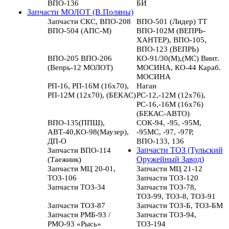
ВПО-136
БИ
Запчасти МОЛОТ (В.Поляны)
Запчасти СКС, ВПО-208
ВПО-501 (Лидер) ТТ
ВПО-504 (АПС-М)
ВПО-102М (ВЕПРЬ-
ХАНТЕР), ВПО-105,
ВПО-123 (ВЕПРЬ)
ВПО-205 ВПО-206
КО-91/30(М),(МС) Винт.
(Вепрь-12 МОЛОТ)
МОСИНА, КО-44 Караб.
МОСИНА
РП-16, РП-16М (16х70),
Наган
РП-12М (12х70), (БЕКАС)
РС-12,-12М (12х76),
РС-16,-16М (16х76)
(БЕКАС-АВТО)
ВПО-135(ППШ),
СОК-94, -95, -95М,
АВТ-40,КО-98(Маузер),
-95МС, -97, -97Р,
ДП-О
ВПО-133, 136
Запчасти ВПО-114
Запчасти ТОЗ (Тульский
(Таежник)
Оружейный Завод)
Запчасти МЦ 20-01,
Запчасти МЦ 21-12
ТОЗ-106
Запчасти ТОЗ-120
Запчасти ТОЗ-34
Запчасти ТОЗ-78,
ТОЗ-99, ТОЗ-8, ТОЗ-91
Запчасти ТОЗ-87
Запчасти ТОЗ-Б, ТОЗ-БМ
Запчасти РМБ-93 /
Запчасти ТОЗ-94,
РМО-93 «Рысь»
ТОЗ-194