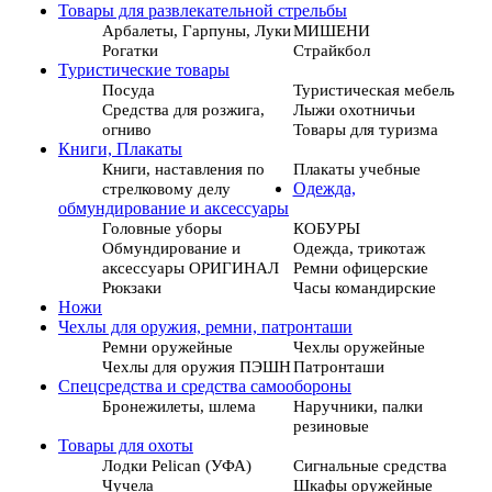
Товары для развлекательной стрельбы
Арбалеты, Гарпуны, Луки
МИШЕНИ
Рогатки
Страйкбол
Туристические товары
Посуда
Туристическая мебель
Средства для розжига,
Лыжи охотничьи
огниво
Товары для туризма
Книги, Плакаты
Книги, наставления по
Плакаты учебные
стрелковому делу
Одежда,
обмундирование и аксессуары
Головные уборы
КОБУРЫ
Обмундирование и
Одежда, трикотаж
аксессуары ОРИГИНАЛ
Ремни офицерские
Рюкзаки
Часы командирские
Ножи
Чехлы для оружия, ремни, патронташи
Ремни оружейные
Чехлы оружейные
Чехлы для оружия ПЭШН
Патронташи
Спецсредства и средства самообороны
Бронежилеты, шлема
Наручники, палки
резиновые
Товары для охоты
Лодки Pelican (УФА)
Сигнальные средства
Чучела
Шкафы оружейные