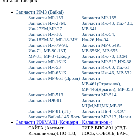
Каталог товаров
Запчасти ИМЗ (Baikal)
Запчасти МР-153
Запчасти МР-155
Запчасти Иж-27М,
Запчасти Иж-43, Иж-43Е,
Иж-27ЕМ,МР-27
МР-341
Запчасти Иж-18,
Запчасти Иж-54,
Иж-18ЕМ-М, МР-18-МН
Иж-26,Иж-94
Запчасти Иж-79-9Т,
Запчасти МР-654К,
Иж-71, МР-80-13Т,
МР-656К, МР-655
МР-81, МР-371,Кедр
Запчасти Иж-78, ПСМ
Запчасти МР-161К
Запчасти МР-512,ИЖ-38
Запчасти Иж-53
Запчасти Иж-60, Иж-61
Запчасти МР-651К
Запчасти Иж-46, МР-532
Запчасти МР-661 (Дрозд)
Запчасти
МР-461(Стражник),
МР-446(Ярыгин), МР-353
Запчасти МР-513
Запчасти МР-514
Запчасти ИЖ-81
Запчасти
МЦМ,МЦМК,МР-35
Запчасти МР-81 (ТТ)
Запчасти ПБ-4 "ОСА"
Запчасти Baikal-145 Лось
Запчасти МР-313, Наган
Запчасти ИЖМАШ (Концерн «Калашников»)
САЙГА (Автомат
ТИГР, ВПО-801 (СВД)
Калашникова)ВПО-133,
ЛОСЬ, СОБОЛЬ, БАРС,