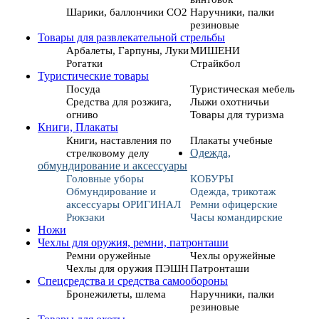
Шарики, баллончики СО2
Наручники, палки
резиновые
Товары для развлекательной стрельбы
Арбалеты, Гарпуны, Луки
МИШЕНИ
Рогатки
Страйкбол
Туристические товары
Посуда
Туристическая мебель
Средства для розжига,
Лыжи охотничьи
огниво
Товары для туризма
Книги, Плакаты
Книги, наставления по
Плакаты учебные
стрелковому делу
Одежда,
обмундирование и аксессуары
Головные уборы
КОБУРЫ
Обмундирование и
Одежда, трикотаж
аксессуары ОРИГИНАЛ
Ремни офицерские
Рюкзаки
Часы командирские
Ножи
Чехлы для оружия, ремни, патронташи
Ремни оружейные
Чехлы оружейные
Чехлы для оружия ПЭШН
Патронташи
Спецсредства и средства самообороны
Бронежилеты, шлема
Наручники, палки
резиновые