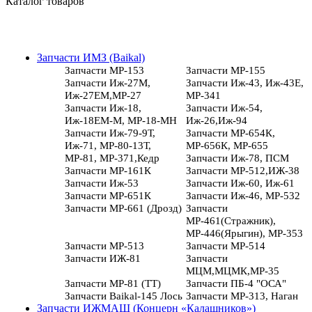
Каталог товаров
Запчасти ИМЗ (Baikal)
Запчасти МР-153
Запчасти МР-155
Запчасти Иж-27М,
Запчасти Иж-43, Иж-43Е,
Иж-27ЕМ,МР-27
МР-341
Запчасти Иж-18,
Запчасти Иж-54,
Иж-18ЕМ-М, МР-18-МН
Иж-26,Иж-94
Запчасти Иж-79-9Т,
Запчасти МР-654К,
Иж-71, МР-80-13Т,
МР-656К, МР-655
МР-81, МР-371,Кедр
Запчасти Иж-78, ПСМ
Запчасти МР-161К
Запчасти МР-512,ИЖ-38
Запчасти Иж-53
Запчасти Иж-60, Иж-61
Запчасти МР-651К
Запчасти Иж-46, МР-532
Запчасти МР-661 (Дрозд)
Запчасти
МР-461(Стражник),
МР-446(Ярыгин), МР-353
Запчасти МР-513
Запчасти МР-514
Запчасти ИЖ-81
Запчасти
МЦМ,МЦМК,МР-35
Запчасти МР-81 (ТТ)
Запчасти ПБ-4 "ОСА"
Запчасти Baikal-145 Лось
Запчасти МР-313, Наган
Запчасти ИЖМАШ (Концерн «Калашников»)