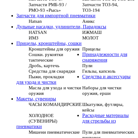
Запчасти РМБ-93 /
Запчасти ТОЗ-94,
РМО-93 «Рысь»
ТОЗ-194
Запчасти для импортной пневматики
Hatsan
Аникс
Дульные насадки, удлинители, Парадоксы
HATSAN
ИЖМАШ
ИМЗ
МОЛОТ
Прицелы, кронштейны, сошки
Кронштейны для оружия
Прицелы
Сошки. рукоятки
Принадлежности для
тактические
снаряжения
Дробь, картечь
Пули
Средства для снарядки
Гильзы, капсюль
Пыжи, прокладки
Средства и аксессуары
для ухода и чистки
Масла для ухода и чистки
Наборы для чистки
оружия
оружия, ерши
Макеты, сувениры
ЧАСЫ КОМАНДИРСКИЕ
Шкатулки, футляры,
кейсы
ХОЛОДНОЕ
Расходные материалы
(СУВЕНИРЫ)
для стрельбы из
пневматики
Мишени пневматические
Пули для пневматических
винтовок