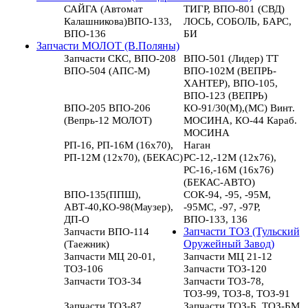
САЙГА (Автомат
ТИГР, ВПО-801 (СВД)
Калашникова)ВПО-133,
ЛОСЬ, СОБОЛЬ, БАРС,
ВПО-136
БИ
Запчасти МОЛОТ (В.Поляны)
Запчасти СКС, ВПО-208
ВПО-501 (Лидер) ТТ
ВПО-504 (АПС-М)
ВПО-102М (ВЕПРЬ-
ХАНТЕР), ВПО-105,
ВПО-123 (ВЕПРЬ)
ВПО-205 ВПО-206
КО-91/30(М),(МС) Винт.
(Вепрь-12 МОЛОТ)
МОСИНА, КО-44 Караб.
МОСИНА
РП-16, РП-16М (16х70),
Наган
РП-12М (12х70), (БЕКАС)
РС-12,-12М (12х76),
РС-16,-16М (16х76)
(БЕКАС-АВТО)
ВПО-135(ППШ),
СОК-94, -95, -95М,
АВТ-40,КО-98(Маузер),
-95МС, -97, -97Р,
ДП-О
ВПО-133, 136
Запчасти ВПО-114
Запчасти ТОЗ (Тульский
(Таежник)
Оружейный Завод)
Запчасти МЦ 20-01,
Запчасти МЦ 21-12
ТОЗ-106
Запчасти ТОЗ-120
Запчасти ТОЗ-34
Запчасти ТОЗ-78,
ТОЗ-99, ТОЗ-8, ТОЗ-91
Запчасти ТОЗ-87
Запчасти ТОЗ-Б, ТОЗ-БМ