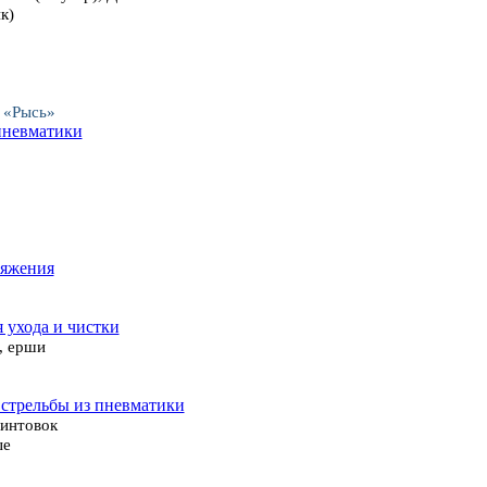
к)
 «Рысь»
пневматики
ряжения
я ухода и чистки
, ерши
 стрельбы из пневматики
винтовок
ые