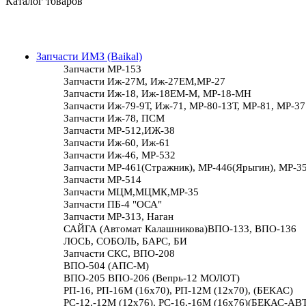
Каталог товаров
Запчасти ИМЗ (Baikal)
Запчасти МР-153
Запчасти Иж-27М, Иж-27ЕМ,МР-27
Запчасти Иж-18, Иж-18ЕМ-М, МР-18-МН
Запчасти Иж-79-9Т, Иж-71, МР-80-13Т, МР-81, МР-37
Запчасти Иж-78, ПСМ
Запчасти МР-512,ИЖ-38
Запчасти Иж-60, Иж-61
Запчасти Иж-46, МР-532
Запчасти МР-461(Стражник), МР-446(Ярыгин), МР-3
Запчасти МР-514
Запчасти МЦМ,МЦМК,МР-35
Запчасти ПБ-4 "ОСА"
Запчасти МР-313, Наган
САЙГА (Автомат Калашникова)ВПО-133, ВПО-136
ЛОСЬ, СОБОЛЬ, БАРС, БИ
Запчасти СКС, ВПО-208
ВПО-504 (АПС-М)
ВПО-205 ВПО-206 (Вепрь-12 МОЛОТ)
РП-16, РП-16М (16х70), РП-12М (12х70), (БЕКАС)
РС-12,-12М (12х76), РС-16,-16М (16х76)(БЕКАС-АВ