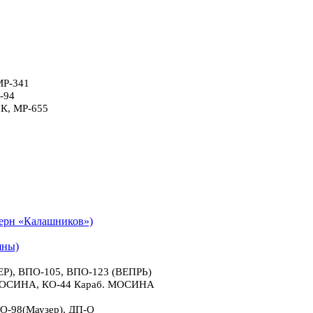
МР-341
-94
6К, МР-655
рн «Калашников»)
яны)
), ВПО-105, ВПО-123 (ВЕПРЬ)
 МОСИНА, КО-44 Караб. МОСИНА
О-98(Маузер), ДП-О