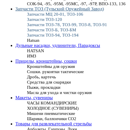
СОК-94, -95, -95М, -95МС, -97, -97Р, ВПО-133, 136
Запчасти ТОЗ (Тульский Оружейный Завод)
Запчасти МЦ 20-01, ТОЗ-106
Запчасти ТОЗ-120
Запчасти ТОЗ-78, ТОЗ-99, ТОЗ-8, ТОЗ-91
Запчасти ТОЗ-Б, ТОЗ-БМ
Запчасти ТОЗ-94, ТОЗ-194
Hatsan
Дульные насадки, удлинители, Парадоксы
HATSAN
ИМЗ
Прицелы, кронштейны, сошки
Кронштейны для оружия
Сошки. рукоятки тактические
Дробь, картечь
Средства для снарядки
Пыжи, прокладки
Масла для ухода и чистки оружия
Макеты, сувениры
ЧАСЫ КОМАНДИРСКИЕ
ХОЛОДНОЕ (СУВЕНИРЫ)
Мишени пневматические
Шарики, баллончики СО2
Товары для развлекательной стрельбы
Арбалеты, Гарпуны, Луки