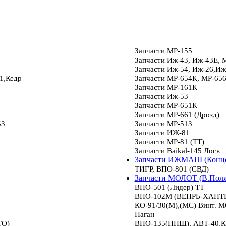
Запчасти МР-155
Запчасти Иж-43, Иж-43Е, 
Запчасти Иж-54, Иж-26,Иж
1,Кедр
Запчасти МР-654К, МР-65
Запчасти МР-161К
Запчасти Иж-53
Запчасти МР-651К
Запчасти МР-661 (Дрозд)
53
Запчасти МР-513
Запчасти ИЖ-81
Запчасти МР-81 (ТТ)
Запчасти Baikal-145 Лось
Запчасти ИЖМАШ (Конце
ТИГР, ВПО-801 (СВД)
Запчасти МОЛОТ (В.Пол
ВПО-501 (Лидер) ТТ
ВПО-102М (ВЕПРЬ-ХАНТЕР
КО-91/30(М),(МС) Винт.
Наган
ТО)
ВПО-135(ППШ), АВТ-40,К