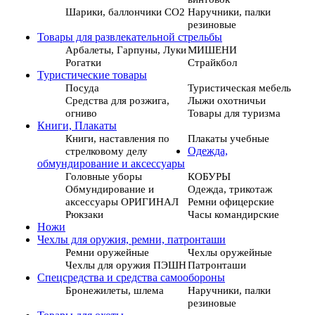
Шарики, баллончики СО2
Наручники, палки
резиновые
Товары для развлекательной стрельбы
Арбалеты, Гарпуны, Луки
МИШЕНИ
Рогатки
Страйкбол
Туристические товары
Посуда
Туристическая мебель
Средства для розжига,
Лыжи охотничьи
огниво
Товары для туризма
Книги, Плакаты
Книги, наставления по
Плакаты учебные
стрелковому делу
Одежда,
обмундирование и аксессуары
Головные уборы
КОБУРЫ
Обмундирование и
Одежда, трикотаж
аксессуары ОРИГИНАЛ
Ремни офицерские
Рюкзаки
Часы командирские
Ножи
Чехлы для оружия, ремни, патронташи
Ремни оружейные
Чехлы оружейные
Чехлы для оружия ПЭШН
Патронташи
Спецсредства и средства самообороны
Бронежилеты, шлема
Наручники, палки
резиновые