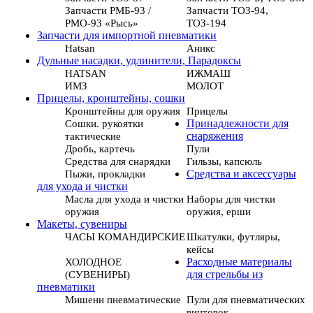
Запчасти РМБ-93 /
Запчасти ТОЗ-94,
РМО-93 «Рысь»
ТОЗ-194
Запчасти для импортной пневматики
Hatsan
Аникс
Дульные насадки, удлинители, Парадоксы
HATSAN
ИЖМАШ
ИМЗ
МОЛОТ
Прицелы, кронштейны, сошки
Кронштейны для оружия
Прицелы
Сошки. рукоятки
Принадлежности для
тактические
снаряжения
Дробь, картечь
Пули
Средства для снарядки
Гильзы, капсюль
Пыжи, прокладки
Средства и аксессуары
для ухода и чистки
Масла для ухода и чистки
Наборы для чистки
оружия
оружия, ерши
Макеты, сувениры
ЧАСЫ КОМАНДИРСКИЕ
Шкатулки, футляры,
кейсы
ХОЛОДНОЕ
Расходные материалы
(СУВЕНИРЫ)
для стрельбы из
пневматики
Мишени пневматические
Пули для пневматических
винтовок