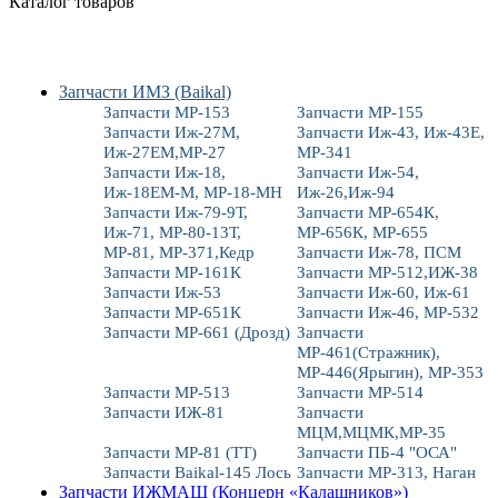
Каталог товаров
Запчасти ИМЗ (Baikal)
Запчасти МР-153
Запчасти МР-155
Запчасти Иж-27М,
Запчасти Иж-43, Иж-43Е,
Иж-27ЕМ,МР-27
МР-341
Запчасти Иж-18,
Запчасти Иж-54,
Иж-18ЕМ-М, МР-18-МН
Иж-26,Иж-94
Запчасти Иж-79-9Т,
Запчасти МР-654К,
Иж-71, МР-80-13Т,
МР-656К, МР-655
МР-81, МР-371,Кедр
Запчасти Иж-78, ПСМ
Запчасти МР-161К
Запчасти МР-512,ИЖ-38
Запчасти Иж-53
Запчасти Иж-60, Иж-61
Запчасти МР-651К
Запчасти Иж-46, МР-532
Запчасти МР-661 (Дрозд)
Запчасти
МР-461(Стражник),
МР-446(Ярыгин), МР-353
Запчасти МР-513
Запчасти МР-514
Запчасти ИЖ-81
Запчасти
МЦМ,МЦМК,МР-35
Запчасти МР-81 (ТТ)
Запчасти ПБ-4 "ОСА"
Запчасти Baikal-145 Лось
Запчасти МР-313, Наган
Запчасти ИЖМАШ (Концерн «Калашников»)