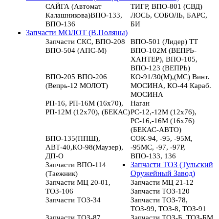
САЙГА (Автомат
ТИГР, ВПО-801 (СВД)
Калашникова)ВПО-133,
ЛОСЬ, СОБОЛЬ, БАРС,
ВПО-136
БИ
Запчасти МОЛОТ (В.Поляны)
Запчасти СКС, ВПО-208
ВПО-501 (Лидер) ТТ
ВПО-504 (АПС-М)
ВПО-102М (ВЕПРЬ-
ХАНТЕР), ВПО-105,
ВПО-123 (ВЕПРЬ)
ВПО-205 ВПО-206
КО-91/30(М),(МС) Винт.
(Вепрь-12 МОЛОТ)
МОСИНА, КО-44 Караб.
МОСИНА
РП-16, РП-16М (16х70),
Наган
РП-12М (12х70), (БЕКАС)
РС-12,-12М (12х76),
РС-16,-16М (16х76)
(БЕКАС-АВТО)
ВПО-135(ППШ),
СОК-94, -95, -95М,
АВТ-40,КО-98(Маузер),
-95МС, -97, -97Р,
ДП-О
ВПО-133, 136
Запчасти ВПО-114
Запчасти ТОЗ (Тульский
(Таежник)
Оружейный Завод)
Запчасти МЦ 20-01,
Запчасти МЦ 21-12
ТОЗ-106
Запчасти ТОЗ-120
Запчасти ТОЗ-34
Запчасти ТОЗ-78,
ТОЗ-99, ТОЗ-8, ТОЗ-91
Запчасти ТОЗ-87
Запчасти ТОЗ-Б, ТОЗ-БМ