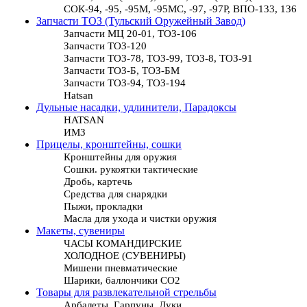
СОК-94, -95, -95М, -95МС, -97, -97Р, ВПО-133, 136
Запчасти ТОЗ (Тульский Оружейный Завод)
Запчасти МЦ 20-01, ТОЗ-106
Запчасти ТОЗ-120
Запчасти ТОЗ-78, ТОЗ-99, ТОЗ-8, ТОЗ-91
Запчасти ТОЗ-Б, ТОЗ-БМ
Запчасти ТОЗ-94, ТОЗ-194
Hatsan
Дульные насадки, удлинители, Парадоксы
HATSAN
ИМЗ
Прицелы, кронштейны, сошки
Кронштейны для оружия
Сошки. рукоятки тактические
Дробь, картечь
Средства для снарядки
Пыжи, прокладки
Масла для ухода и чистки оружия
Макеты, сувениры
ЧАСЫ КОМАНДИРСКИЕ
ХОЛОДНОЕ (СУВЕНИРЫ)
Мишени пневматические
Шарики, баллончики СО2
Товары для развлекательной стрельбы
Арбалеты, Гарпуны, Луки