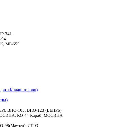
МР-341
-94
6К, МР-655
рн «Калашников»)
яны)
), ВПО-105, ВПО-123 (ВЕПРЬ)
 МОСИНА, КО-44 Караб. МОСИНА
О-98(Маузер), ДП-О