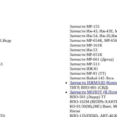
Запчасти МР-155
Запчасти Иж-43, Иж-43Е, 
Запчасти Иж-54, Иж-26,Иж
1,Кедр
Запчасти МР-654К, МР-65
Запчасти МР-161К
Запчасти Иж-53
Запчасти МР-651К
Запчасти МР-661 (Дрозд)
53
Запчасти МР-513
Запчасти ИЖ-81
Запчасти МР-81 (ТТ)
Запчасти Baikal-145 Лось
Запчасти ИЖМАШ (Конце
ТИГР, ВПО-801 (СВД)
Запчасти МОЛОТ (В.Пол
ВПО-501 (Лидер) ТТ
ВПО-102М (ВЕПРЬ-ХАНТЕР
КО-91/30(М),(МС) Винт.
Наган
ТО)
ВПО-135(ППШ), АВТ-40,К