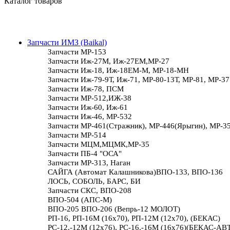
Каталог товаров
Запчасти ИМЗ (Baikal)
Запчасти МР-153
Запчасти Иж-27М, Иж-27ЕМ,МР-27
Запчасти Иж-18, Иж-18ЕМ-М, МР-18-МН
Запчасти Иж-79-9Т, Иж-71, МР-80-13Т, МР-81, МР-37
Запчасти Иж-78, ПСМ
Запчасти МР-512,ИЖ-38
Запчасти Иж-60, Иж-61
Запчасти Иж-46, МР-532
Запчасти МР-461(Стражник), МР-446(Ярыгин), МР-3
Запчасти МР-514
Запчасти МЦМ,МЦМК,МР-35
Запчасти ПБ-4 "ОСА"
Запчасти МР-313, Наган
САЙГА (Автомат Калашникова)ВПО-133, ВПО-136
ЛОСЬ, СОБОЛЬ, БАРС, БИ
Запчасти СКС, ВПО-208
ВПО-504 (АПС-М)
ВПО-205 ВПО-206 (Вепрь-12 МОЛОТ)
РП-16, РП-16М (16х70), РП-12М (12х70), (БЕКАС)
РС-12,-12М (12х76), РС-16,-16М (16х76)(БЕКАС-АВ