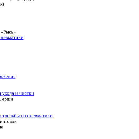
к)
 «Рысь»
пневматики
ряжения
я ухода и чистки
, ерши
 стрельбы из пневматики
винтовок
ые