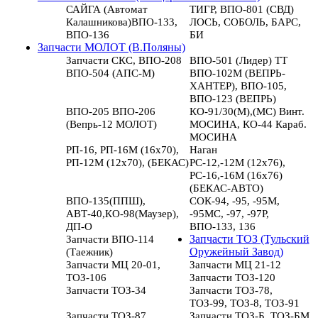
САЙГА (Автомат
ТИГР, ВПО-801 (СВД)
Калашникова)ВПО-133,
ЛОСЬ, СОБОЛЬ, БАРС,
ВПО-136
БИ
Запчасти МОЛОТ (В.Поляны)
Запчасти СКС, ВПО-208
ВПО-501 (Лидер) ТТ
ВПО-504 (АПС-М)
ВПО-102М (ВЕПРЬ-
ХАНТЕР), ВПО-105,
ВПО-123 (ВЕПРЬ)
ВПО-205 ВПО-206
КО-91/30(М),(МС) Винт.
(Вепрь-12 МОЛОТ)
МОСИНА, КО-44 Караб.
МОСИНА
РП-16, РП-16М (16х70),
Наган
РП-12М (12х70), (БЕКАС)
РС-12,-12М (12х76),
РС-16,-16М (16х76)
(БЕКАС-АВТО)
ВПО-135(ППШ),
СОК-94, -95, -95М,
АВТ-40,КО-98(Маузер),
-95МС, -97, -97Р,
ДП-О
ВПО-133, 136
Запчасти ВПО-114
Запчасти ТОЗ (Тульский
(Таежник)
Оружейный Завод)
Запчасти МЦ 20-01,
Запчасти МЦ 21-12
ТОЗ-106
Запчасти ТОЗ-120
Запчасти ТОЗ-34
Запчасти ТОЗ-78,
ТОЗ-99, ТОЗ-8, ТОЗ-91
Запчасти ТОЗ-87
Запчасти ТОЗ-Б, ТОЗ-БМ