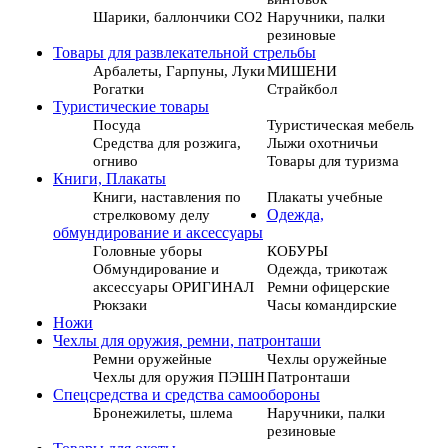
Шарики, баллончики СО2
Наручники, палки
резиновые
Товары для развлекательной стрельбы
Арбалеты, Гарпуны, Луки
МИШЕНИ
Рогатки
Страйкбол
Туристические товары
Посуда
Туристическая мебель
Средства для розжига,
Лыжи охотничьи
огниво
Товары для туризма
Книги, Плакаты
Книги, наставления по
Плакаты учебные
стрелковому делу
Одежда,
обмундирование и аксессуары
Головные уборы
КОБУРЫ
Обмундирование и
Одежда, трикотаж
аксессуары ОРИГИНАЛ
Ремни офицерские
Рюкзаки
Часы командирские
Ножи
Чехлы для оружия, ремни, патронташи
Ремни оружейные
Чехлы оружейные
Чехлы для оружия ПЭШН
Патронташи
Спецсредства и средства самообороны
Бронежилеты, шлема
Наручники, палки
резиновые