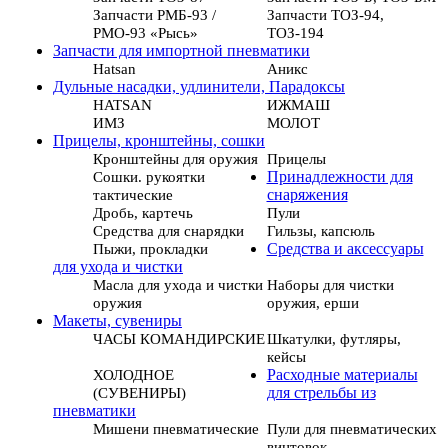
Запчасти РМБ-93 /
Запчасти ТОЗ-94,
РМО-93 «Рысь»
ТОЗ-194
Запчасти для импортной пневматики
Hatsan
Аникс
Дульные насадки, удлинители, Парадоксы
HATSAN
ИЖМАШ
ИМЗ
МОЛОТ
Прицелы, кронштейны, сошки
Кронштейны для оружия
Прицелы
Сошки. рукоятки
Принадлежности для
тактические
снаряжения
Дробь, картечь
Пули
Средства для снарядки
Гильзы, капсюль
Пыжи, прокладки
Средства и аксессуары
для ухода и чистки
Масла для ухода и чистки
Наборы для чистки
оружия
оружия, ерши
Макеты, сувениры
ЧАСЫ КОМАНДИРСКИЕ
Шкатулки, футляры,
кейсы
ХОЛОДНОЕ
Расходные материалы
(СУВЕНИРЫ)
для стрельбы из
пневматики
Мишени пневматические
Пули для пневматических
винтовок