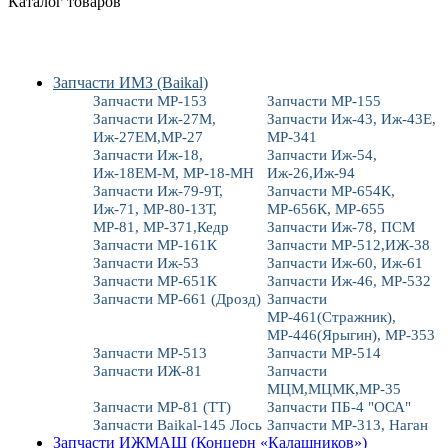
Каталог товаров
Запчасти ИМЗ (Baikal)
Запчасти МР-153
Запчасти МР-155
Запчасти Иж-27М,
Запчасти Иж-43, Иж-43Е,
Иж-27ЕМ,МР-27
МР-341
Запчасти Иж-18,
Запчасти Иж-54,
Иж-18ЕМ-М, МР-18-МН
Иж-26,Иж-94
Запчасти Иж-79-9Т,
Запчасти МР-654К,
Иж-71, МР-80-13Т,
МР-656К, МР-655
МР-81, МР-371,Кедр
Запчасти Иж-78, ПСМ
Запчасти МР-161К
Запчасти МР-512,ИЖ-38
Запчасти Иж-53
Запчасти Иж-60, Иж-61
Запчасти МР-651К
Запчасти Иж-46, МР-532
Запчасти МР-661 (Дрозд)
Запчасти
МР-461(Стражник),
МР-446(Ярыгин), МР-353
Запчасти МР-513
Запчасти МР-514
Запчасти ИЖ-81
Запчасти
МЦМ,МЦМК,МР-35
Запчасти МР-81 (ТТ)
Запчасти ПБ-4 "ОСА"
Запчасти Baikal-145 Лось
Запчасти МР-313, Наган
Запчасти ИЖМАШ (Концерн «Калашников»)