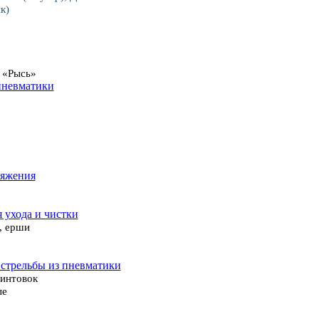
к)
 «Рысь»
пневматики
ряжения
я ухода и чистки
, ерши
 стрельбы из пневматики
винтовок
ые