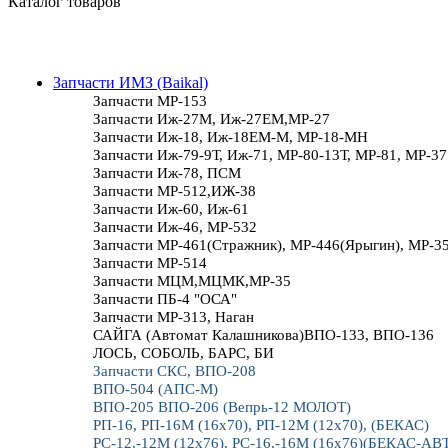
Каталог товаров
Запчасти ИМЗ (Baikal)
Запчасти МР-153
Запчасти Иж-27М, Иж-27ЕМ,МР-27
Запчасти Иж-18, Иж-18ЕМ-М, МР-18-МН
Запчасти Иж-79-9Т, Иж-71, МР-80-13Т, МР-81, МР-37
Запчасти Иж-78, ПСМ
Запчасти МР-512,ИЖ-38
Запчасти Иж-60, Иж-61
Запчасти Иж-46, МР-532
Запчасти МР-461(Стражник), МР-446(Ярыгин), МР-3
Запчасти МР-514
Запчасти МЦМ,МЦМК,МР-35
Запчасти ПБ-4 "ОСА"
Запчасти МР-313, Наган
САЙГА (Автомат Калашникова)ВПО-133, ВПО-136
ЛОСЬ, СОБОЛЬ, БАРС, БИ
Запчасти СКС, ВПО-208
ВПО-504 (АПС-М)
ВПО-205 ВПО-206 (Вепрь-12 МОЛОТ)
РП-16, РП-16М (16х70), РП-12М (12х70), (БЕКАС)
РС-12,-12М (12х76), РС-16,-16М (16х76)(БЕКАС-АВ