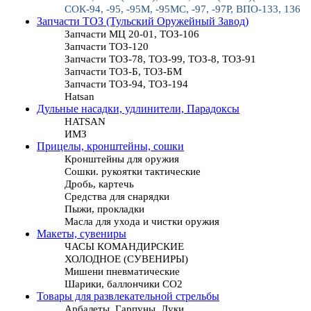
СОК-94, -95, -95М, -95МС, -97, -97Р, ВПО-133, 136
Запчасти ТОЗ (Тульский Оружейный Завод)
Запчасти МЦ 20-01, ТОЗ-106
Запчасти ТОЗ-120
Запчасти ТОЗ-78, ТОЗ-99, ТОЗ-8, ТОЗ-91
Запчасти ТОЗ-Б, ТОЗ-БМ
Запчасти ТОЗ-94, ТОЗ-194
Hatsan
Дульные насадки, удлинители, Парадоксы
HATSAN
ИМЗ
Прицелы, кронштейны, сошки
Кронштейны для оружия
Сошки. рукоятки тактические
Дробь, картечь
Средства для снарядки
Пыжи, прокладки
Масла для ухода и чистки оружия
Макеты, сувениры
ЧАСЫ КОМАНДИРСКИЕ
ХОЛОДНОЕ (СУВЕНИРЫ)
Мишени пневматические
Шарики, баллончики СО2
Товары для развлекательной стрельбы
Арбалеты, Гарпуны, Луки