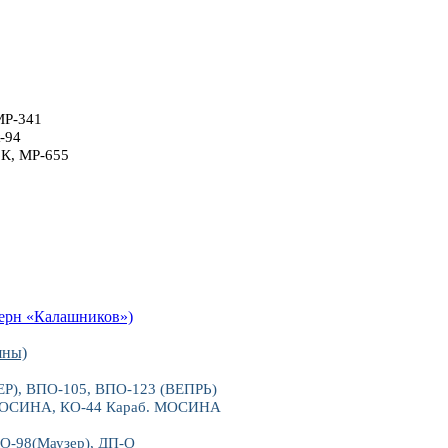
МР-341
-94
6К, МР-655
рн «Калашников»)
яны)
), ВПО-105, ВПО-123 (ВЕПРЬ)
 МОСИНА, КО-44 Караб. МОСИНА
О-98(Маузер), ДП-О