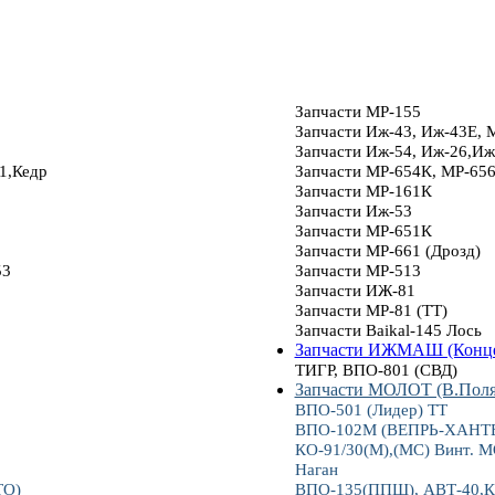
Запчасти МР-155
Запчасти Иж-43, Иж-43Е, 
Запчасти Иж-54, Иж-26,Иж
1,Кедр
Запчасти МР-654К, МР-65
Запчасти МР-161К
Запчасти Иж-53
Запчасти МР-651К
Запчасти МР-661 (Дрозд)
53
Запчасти МР-513
Запчасти ИЖ-81
Запчасти МР-81 (ТТ)
Запчасти Baikal-145 Лось
Запчасти ИЖМАШ (Конце
ТИГР, ВПО-801 (СВД)
Запчасти МОЛОТ (В.Пол
ВПО-501 (Лидер) ТТ
ВПО-102М (ВЕПРЬ-ХАНТЕР
КО-91/30(М),(МС) Винт.
Наган
ТО)
ВПО-135(ППШ), АВТ-40,К