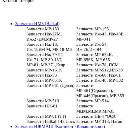
Каталог товаров
Запчасти ИМЗ (Baikal)
Запчасти МР-153
Запчасти МР-155
Запчасти Иж-27М,
Запчасти Иж-43, Иж-43Е,
Иж-27ЕМ,МР-27
МР-341
Запчасти Иж-18,
Запчасти Иж-54,
Иж-18ЕМ-М, МР-18-МН
Иж-26,Иж-94
Запчасти Иж-79-9Т,
Запчасти МР-654К,
Иж-71, МР-80-13Т,
МР-656К, МР-655
МР-81, МР-371,Кедр
Запчасти Иж-78, ПСМ
Запчасти МР-161К
Запчасти МР-512,ИЖ-38
Запчасти Иж-53
Запчасти Иж-60, Иж-61
Запчасти МР-651К
Запчасти Иж-46, МР-532
Запчасти МР-661 (Дрозд)
Запчасти
МР-461(Стражник),
МР-446(Ярыгин), МР-353
Запчасти МР-513
Запчасти МР-514
Запчасти ИЖ-81
Запчасти
МЦМ,МЦМК,МР-35
Запчасти МР-81 (ТТ)
Запчасти ПБ-4 "ОСА"
Запчасти Baikal-145 Лось
Запчасти МР-313, Наган
Запчасти ИЖМАШ (Концерн «Калашников»)