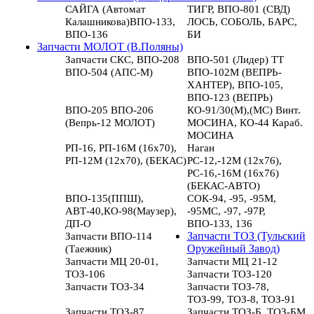
САЙГА (Автомат
ТИГР, ВПО-801 (СВД)
Калашникова)ВПО-133,
ЛОСЬ, СОБОЛЬ, БАРС,
ВПО-136
БИ
Запчасти МОЛОТ (В.Поляны)
Запчасти СКС, ВПО-208
ВПО-501 (Лидер) ТТ
ВПО-504 (АПС-М)
ВПО-102М (ВЕПРЬ-
ХАНТЕР), ВПО-105,
ВПО-123 (ВЕПРЬ)
ВПО-205 ВПО-206
КО-91/30(М),(МС) Винт.
(Вепрь-12 МОЛОТ)
МОСИНА, КО-44 Караб.
МОСИНА
РП-16, РП-16М (16х70),
Наган
РП-12М (12х70), (БЕКАС)
РС-12,-12М (12х76),
РС-16,-16М (16х76)
(БЕКАС-АВТО)
ВПО-135(ППШ),
СОК-94, -95, -95М,
АВТ-40,КО-98(Маузер),
-95МС, -97, -97Р,
ДП-О
ВПО-133, 136
Запчасти ВПО-114
Запчасти ТОЗ (Тульский
(Таежник)
Оружейный Завод)
Запчасти МЦ 20-01,
Запчасти МЦ 21-12
ТОЗ-106
Запчасти ТОЗ-120
Запчасти ТОЗ-34
Запчасти ТОЗ-78,
ТОЗ-99, ТОЗ-8, ТОЗ-91
Запчасти ТОЗ-87
Запчасти ТОЗ-Б, ТОЗ-БМ