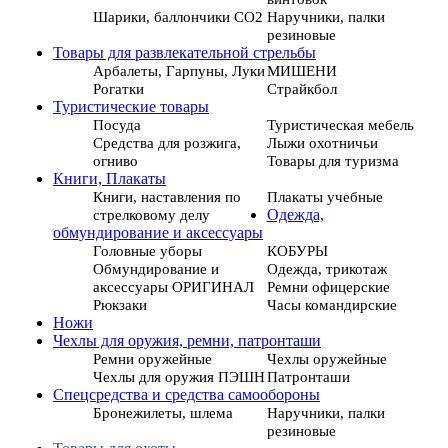
Шарики, баллончики СО2
Наручники, палки
резиновые
Товары для развлекательной стрельбы
Арбалеты, Гарпуны, Луки
МИШЕНИ
Рогатки
Страйкбол
Туристические товары
Посуда
Туристическая мебель
Средства для розжига,
Лыжи охотничьи
огниво
Товары для туризма
Книги, Плакаты
Книги, наставления по
Плакаты учебные
стрелковому делу
Одежда,
обмундирование и аксессуары
Головные уборы
КОБУРЫ
Обмундирование и
Одежда, трикотаж
аксессуары ОРИГИНАЛ
Ремни офицерские
Рюкзаки
Часы командирские
Ножи
Чехлы для оружия, ремни, патронташи
Ремни оружейные
Чехлы оружейные
Чехлы для оружия ПЭШН
Патронташи
Спецсредства и средства самообороны
Бронежилеты, шлема
Наручники, палки
резиновые