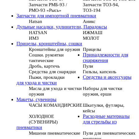
Запчасти РМБ-93 /
Запчасти ТОЗ-94,
РМО-93 «Рысь»
ТОЗ-194
Запчасти для импортной пневматики
Hatsan
Аникс
Дульные насадки, удлинители, Парадоксы
HATSAN
ИЖМАШ
ИМЗ
МОЛОТ
Прицелы, кронштейны, сошки
Кронштейны для оружия
Прицелы
Сошки. рукоятки
Принадлежности для
тактические
снаряжения
Дробь, картечь
Пули
Средства для снарядки
Гильзы, капсюль
Пыжи, прокладки
Средства и аксессуары
для ухода и чистки
Масла для ухода и чистки
Наборы для чистки
оружия
оружия, ерши
Макеты, сувениры
ЧАСЫ КОМАНДИРСКИЕ
Шкатулки, футляры,
кейсы
ХОЛОДНОЕ
Расходные материалы
(СУВЕНИРЫ)
для стрельбы из
пневматики
Мишени пневматические
Пули для пневматических
винтовок