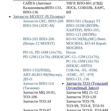
САЙГА (Автомат
ТИГР, ВПО-801 (СВД)
Калашникова)ВПО-133,
ЛОСЬ, СОБОЛЬ, БАРС,
ВПО-136
БИ
Запчасти МОЛОТ (В.Поляны)
Запчасти СКС, ВПО-208
ВПО-501 (Лидер) ТТ
ВПО-504 (АПС-М)
ВПО-102М (ВЕПРЬ-
ХАНТЕР), ВПО-105,
ВПО-123 (ВЕПРЬ)
ВПО-205 ВПО-206
КО-91/30(М),(МС) Винт.
(Вепрь-12 МОЛОТ)
МОСИНА, КО-44 Караб.
МОСИНА
РП-16, РП-16М (16х70),
Наган
РП-12М (12х70), (БЕКАС)
РС-12,-12М (12х76),
РС-16,-16М (16х76)
(БЕКАС-АВТО)
ВПО-135(ППШ),
СОК-94, -95, -95М,
АВТ-40,КО-98(Маузер),
-95МС, -97, -97Р,
ДП-О
ВПО-133, 136
Запчасти ВПО-114
Запчасти ТОЗ (Тульский
(Таежник)
Оружейный Завод)
Запчасти МЦ 20-01,
Запчасти МЦ 21-12
ТОЗ-106
Запчасти ТОЗ-120
Запчасти ТОЗ-34
Запчасти ТОЗ-78,
ТОЗ-99, ТОЗ-8, ТОЗ-91
Запчасти ТОЗ-87
Запчасти ТОЗ-Б, ТОЗ-БМ