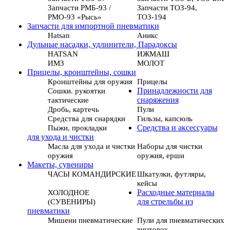
Запчасти РМБ-93 /
Запчасти ТОЗ-94,
РМО-93 «Рысь»
ТОЗ-194
Запчасти для импортной пневматики
Hatsan
Аникс
Дульные насадки, удлинители, Парадоксы
HATSAN
ИЖМАШ
ИМЗ
МОЛОТ
Прицелы, кронштейны, сошки
Кронштейны для оружия
Прицелы
Сошки. рукоятки
Принадлежности для
тактические
снаряжения
Дробь, картечь
Пули
Средства для снарядки
Гильзы, капсюль
Пыжи, прокладки
Средства и аксессуары
для ухода и чистки
Масла для ухода и чистки
Наборы для чистки
оружия
оружия, ерши
Макеты, сувениры
ЧАСЫ КОМАНДИРСКИЕ
Шкатулки, футляры,
кейсы
ХОЛОДНОЕ
Расходные материалы
(СУВЕНИРЫ)
для стрельбы из
пневматики
Мишени пневматические
Пули для пневматических
винтовок