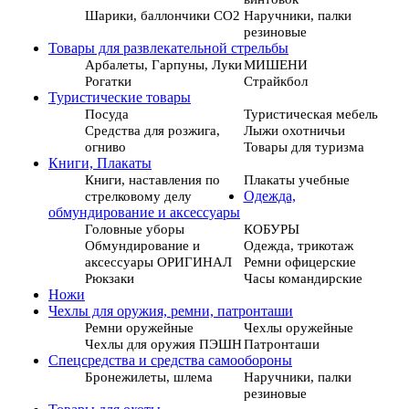
Шарики, баллончики СО2
Наручники, палки
резиновые
Товары для развлекательной стрельбы
Арбалеты, Гарпуны, Луки
МИШЕНИ
Рогатки
Страйкбол
Туристические товары
Посуда
Туристическая мебель
Средства для розжига,
Лыжи охотничьи
огниво
Товары для туризма
Книги, Плакаты
Книги, наставления по
Плакаты учебные
стрелковому делу
Одежда,
обмундирование и аксессуары
Головные уборы
КОБУРЫ
Обмундирование и
Одежда, трикотаж
аксессуары ОРИГИНАЛ
Ремни офицерские
Рюкзаки
Часы командирские
Ножи
Чехлы для оружия, ремни, патронташи
Ремни оружейные
Чехлы оружейные
Чехлы для оружия ПЭШН
Патронташи
Спецсредства и средства самообороны
Бронежилеты, шлема
Наручники, палки
резиновые