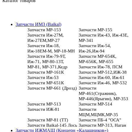
Каталог товаров
Запчасти ИМЗ (Baikal)
Запчасти МР-153
Запчасти МР-155
Запчасти Иж-27М,
Запчасти Иж-43, Иж-43Е,
Иж-27ЕМ,МР-27
МР-341
Запчасти Иж-18,
Запчасти Иж-54,
Иж-18ЕМ-М, МР-18-МН
Иж-26,Иж-94
Запчасти Иж-79-9Т,
Запчасти МР-654К,
Иж-71, МР-80-13Т,
МР-656К, МР-655
МР-81, МР-371,Кедр
Запчасти Иж-78, ПСМ
Запчасти МР-161К
Запчасти МР-512,ИЖ-38
Запчасти Иж-53
Запчасти Иж-60, Иж-61
Запчасти МР-651К
Запчасти Иж-46, МР-532
Запчасти МР-661 (Дрозд)
Запчасти
МР-461(Стражник),
МР-446(Ярыгин), МР-353
Запчасти МР-513
Запчасти МР-514
Запчасти ИЖ-81
Запчасти
МЦМ,МЦМК,МР-35
Запчасти МР-81 (ТТ)
Запчасти ПБ-4 "ОСА"
Запчасти Baikal-145 Лось
Запчасти МР-313, Наган
Запчасти ИЖМАШ (Концерн «Калашников»)