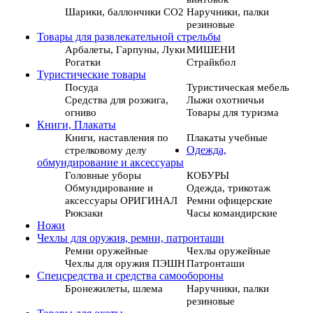
Шарики, баллончики СО2
Наручники, палки
резиновые
Товары для развлекательной стрельбы
Арбалеты, Гарпуны, Луки
МИШЕНИ
Рогатки
Страйкбол
Туристические товары
Посуда
Туристическая мебель
Средства для розжига,
Лыжи охотничьи
огниво
Товары для туризма
Книги, Плакаты
Книги, наставления по
Плакаты учебные
стрелковому делу
Одежда,
обмундирование и аксессуары
Головные уборы
КОБУРЫ
Обмундирование и
Одежда, трикотаж
аксессуары ОРИГИНАЛ
Ремни офицерские
Рюкзаки
Часы командирские
Ножи
Чехлы для оружия, ремни, патронташи
Ремни оружейные
Чехлы оружейные
Чехлы для оружия ПЭШН
Патронташи
Спецсредства и средства самообороны
Бронежилеты, шлема
Наручники, палки
резиновые