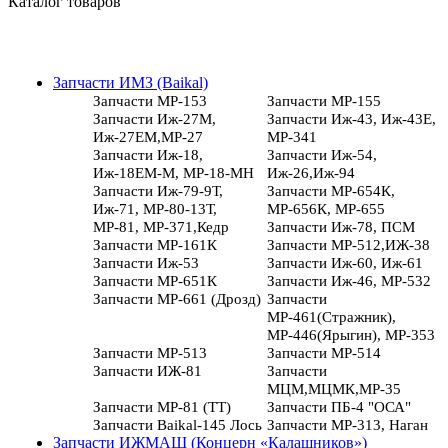
Каталог товаров
Запчасти ИМЗ (Baikal)
Запчасти МР-153
Запчасти МР-155
Запчасти Иж-27М,
Запчасти Иж-43, Иж-43Е,
Иж-27ЕМ,МР-27
МР-341
Запчасти Иж-18,
Запчасти Иж-54,
Иж-18ЕМ-М, МР-18-МН
Иж-26,Иж-94
Запчасти Иж-79-9Т,
Запчасти МР-654К,
Иж-71, МР-80-13Т,
МР-656К, МР-655
МР-81, МР-371,Кедр
Запчасти Иж-78, ПСМ
Запчасти МР-161К
Запчасти МР-512,ИЖ-38
Запчасти Иж-53
Запчасти Иж-60, Иж-61
Запчасти МР-651К
Запчасти Иж-46, МР-532
Запчасти МР-661 (Дрозд)
Запчасти
МР-461(Стражник),
МР-446(Ярыгин), МР-353
Запчасти МР-513
Запчасти МР-514
Запчасти ИЖ-81
Запчасти
МЦМ,МЦМК,МР-35
Запчасти МР-81 (ТТ)
Запчасти ПБ-4 "ОСА"
Запчасти Baikal-145 Лось
Запчасти МР-313, Наган
Запчасти ИЖМАШ (Концерн «Калашников»)