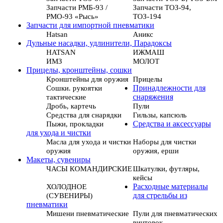
Запчасти РМБ-93 /
Запчасти ТОЗ-94,
РМО-93 «Рысь»
ТОЗ-194
Запчасти для импортной пневматики
Hatsan
Аникс
Дульные насадки, удлинители, Парадоксы
HATSAN
ИЖМАШ
ИМЗ
МОЛОТ
Прицелы, кронштейны, сошки
Кронштейны для оружия
Прицелы
Сошки. рукоятки
Принадлежности для
тактические
снаряжения
Дробь, картечь
Пули
Средства для снарядки
Гильзы, капсюль
Пыжи, прокладки
Средства и аксессуары
для ухода и чистки
Масла для ухода и чистки
Наборы для чистки
оружия
оружия, ерши
Макеты, сувениры
ЧАСЫ КОМАНДИРСКИЕ
Шкатулки, футляры,
кейсы
ХОЛОДНОЕ
Расходные материалы
(СУВЕНИРЫ)
для стрельбы из
пневматики
Мишени пневматические
Пули для пневматических
винтовок