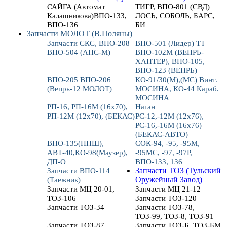
САЙГА (Автомат
ТИГР, ВПО-801 (СВД)
Калашникова)ВПО-133,
ЛОСЬ, СОБОЛЬ, БАРС,
ВПО-136
БИ
Запчасти МОЛОТ (В.Поляны)
Запчасти СКС, ВПО-208
ВПО-501 (Лидер) ТТ
ВПО-504 (АПС-М)
ВПО-102М (ВЕПРЬ-
ХАНТЕР), ВПО-105,
ВПО-123 (ВЕПРЬ)
ВПО-205 ВПО-206
КО-91/30(М),(МС) Винт.
(Вепрь-12 МОЛОТ)
МОСИНА, КО-44 Караб.
МОСИНА
РП-16, РП-16М (16х70),
Наган
РП-12М (12х70), (БЕКАС)
РС-12,-12М (12х76),
РС-16,-16М (16х76)
(БЕКАС-АВТО)
ВПО-135(ППШ),
СОК-94, -95, -95М,
АВТ-40,КО-98(Маузер),
-95МС, -97, -97Р,
ДП-О
ВПО-133, 136
Запчасти ВПО-114
Запчасти ТОЗ (Тульский
(Таежник)
Оружейный Завод)
Запчасти МЦ 20-01,
Запчасти МЦ 21-12
ТОЗ-106
Запчасти ТОЗ-120
Запчасти ТОЗ-34
Запчасти ТОЗ-78,
ТОЗ-99, ТОЗ-8, ТОЗ-91
Запчасти ТОЗ-87
Запчасти ТОЗ-Б, ТОЗ-БМ