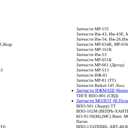
Запчасти МР-155
Запчасти Иж-43, Иж-43Е, 
Запчасти Иж-54, Иж-26,Иж
1,Кедр
Запчасти МР-654К, МР-65
Запчасти МР-161К
Запчасти Иж-53
Запчасти МР-651К
Запчасти МР-661 (Дрозд)
53
Запчасти МР-513
Запчасти ИЖ-81
Запчасти МР-81 (ТТ)
Запчасти Baikal-145 Лось
Запчасти ИЖМАШ (Конце
ТИГР, ВПО-801 (СВД)
Запчасти МОЛОТ (В.Пол
ВПО-501 (Лидер) ТТ
ВПО-102М (ВЕПРЬ-ХАНТЕР
КО-91/30(М),(МС) Винт.
Наган
ТО)
ВПО-135(ППШ), АВТ-40,К