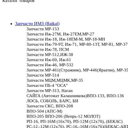
Каталог товаров
Запчасти ИМЗ (Baikal)
Запчасти МР-153
Запчасти Иж-27М, Иж-27ЕМ,МР-27
Запчасти Иж-18, Иж-18ЕМ-М, МР-18-МН
Запчасти Иж-79-9Т, Иж-71, МР-80-13Т, МР-81, МР-37
Запчасти Иж-78, ПСМ
Запчасти МР-512,ИЖ-38
Запчасти Иж-60, Иж-61
Запчасти Иж-46, МР-532
Запчасти МР-461(Стражник), МР-446(Ярыгин), МР-3
Запчасти МР-514
Запчасти МЦМ,МЦМК,МР-35
Запчасти ПБ-4 "ОСА"
Запчасти МР-313, Наган
САЙГА (Автомат Калашникова)ВПО-133, ВПО-136
ЛОСЬ, СОБОЛЬ, БАРС, БИ
Запчасти СКС, ВПО-208
ВПО-504 (АПС-М)
ВПО-205 ВПО-206 (Вепрь-12 МОЛОТ)
РП-16, РП-16М (16х70), РП-12М (12х70), (БЕКАС)
РС-12,-12М (12х76), РС-16,-16М (16х76)(БЕКАС-АВ