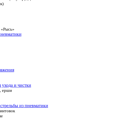
к)
 «Рысь»
пневматики
ряжения
я ухода и чистки
, ерши
 стрельбы из пневматики
винтовок
ые