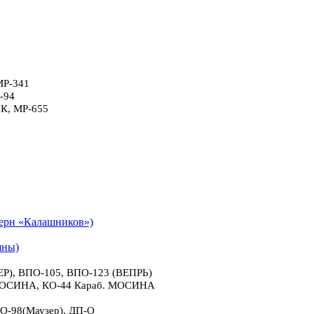
МР-341
-94
6К, МР-655
рн «Калашников»)
яны)
), ВПО-105, ВПО-123 (ВЕПРЬ)
 МОСИНА, КО-44 Караб. МОСИНА
О-98(Маузер), ДП-О