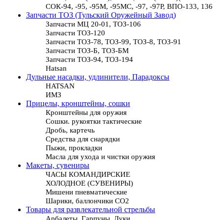
СОК-94, -95, -95М, -95МС, -97, -97Р, ВПО-133, 136
Запчасти ТОЗ (Тульский Оружейный Завод)
Запчасти МЦ 20-01, ТОЗ-106
Запчасти ТОЗ-120
Запчасти ТОЗ-78, ТОЗ-99, ТОЗ-8, ТОЗ-91
Запчасти ТОЗ-Б, ТОЗ-БМ
Запчасти ТОЗ-94, ТОЗ-194
Hatsan
Дульные насадки, удлинители, Парадоксы
HATSAN
ИМЗ
Прицелы, кронштейны, сошки
Кронштейны для оружия
Сошки. рукоятки тактические
Дробь, картечь
Средства для снарядки
Пыжи, прокладки
Масла для ухода и чистки оружия
Макеты, сувениры
ЧАСЫ КОМАНДИРСКИЕ
ХОЛОДНОЕ (СУВЕНИРЫ)
Мишени пневматические
Шарики, баллончики СО2
Товары для развлекательной стрельбы
Арбалеты, Гарпуны, Луки