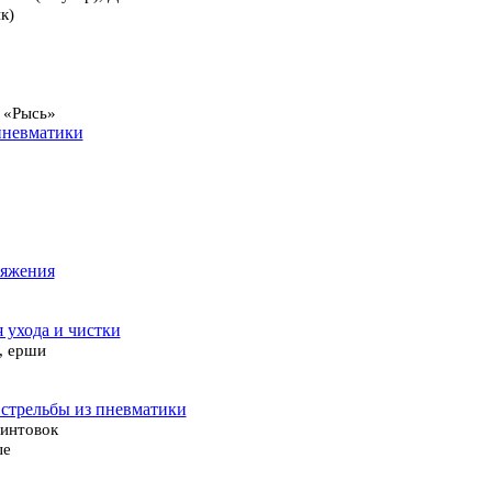
к)
 «Рысь»
пневматики
ряжения
я ухода и чистки
, ерши
 стрельбы из пневматики
винтовок
ые