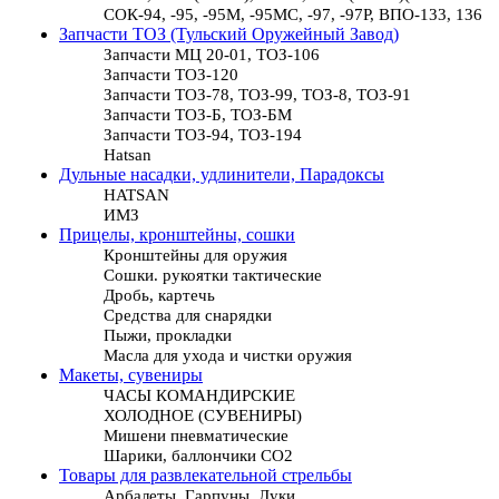
СОК-94, -95, -95М, -95МС, -97, -97Р, ВПО-133, 136
Запчасти ТОЗ (Тульский Оружейный Завод)
Запчасти МЦ 20-01, ТОЗ-106
Запчасти ТОЗ-120
Запчасти ТОЗ-78, ТОЗ-99, ТОЗ-8, ТОЗ-91
Запчасти ТОЗ-Б, ТОЗ-БМ
Запчасти ТОЗ-94, ТОЗ-194
Hatsan
Дульные насадки, удлинители, Парадоксы
HATSAN
ИМЗ
Прицелы, кронштейны, сошки
Кронштейны для оружия
Сошки. рукоятки тактические
Дробь, картечь
Средства для снарядки
Пыжи, прокладки
Масла для ухода и чистки оружия
Макеты, сувениры
ЧАСЫ КОМАНДИРСКИЕ
ХОЛОДНОЕ (СУВЕНИРЫ)
Мишени пневматические
Шарики, баллончики СО2
Товары для развлекательной стрельбы
Арбалеты, Гарпуны, Луки