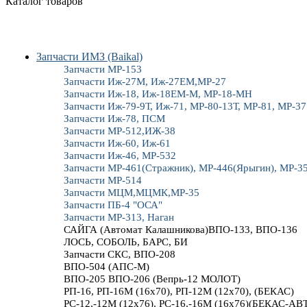
Каталог товаров
Запчасти ИМЗ (Baikal)
Запчасти МР-153
Запчасти Иж-27М, Иж-27ЕМ,МР-27
Запчасти Иж-18, Иж-18ЕМ-М, МР-18-МН
Запчасти Иж-79-9Т, Иж-71, МР-80-13Т, МР-81, МР-37
Запчасти Иж-78, ПСМ
Запчасти МР-512,ИЖ-38
Запчасти Иж-60, Иж-61
Запчасти Иж-46, МР-532
Запчасти МР-461(Стражник), МР-446(Ярыгин), МР-3
Запчасти МР-514
Запчасти МЦМ,МЦМК,МР-35
Запчасти ПБ-4 "ОСА"
Запчасти МР-313, Наган
САЙГА (Автомат Калашникова)ВПО-133, ВПО-136
ЛОСЬ, СОБОЛЬ, БАРС, БИ
Запчасти СКС, ВПО-208
ВПО-504 (АПС-М)
ВПО-205 ВПО-206 (Вепрь-12 МОЛОТ)
РП-16, РП-16М (16х70), РП-12М (12х70), (БЕКАС)
РС-12,-12М (12х76), РС-16,-16М (16х76)(БЕКАС-АВ