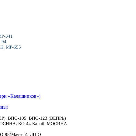
МР-341
-94
6К, МР-655
рн «Калашников»)
яны)
), ВПО-105, ВПО-123 (ВЕПРЬ)
 МОСИНА, КО-44 Караб. МОСИНА
О-98(Маузер), ДП-О