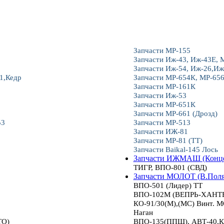
Запчасти МР-155
Запчасти Иж-43, Иж-43Е, 
Запчасти Иж-54, Иж-26,Иж
1,Кедр
Запчасти МР-654К, МР-65
Запчасти МР-161К
Запчасти Иж-53
Запчасти МР-651К
Запчасти МР-661 (Дрозд)
53
Запчасти МР-513
Запчасти ИЖ-81
Запчасти МР-81 (ТТ)
Запчасти Baikal-145 Лось
Запчасти ИЖМАШ (Конце
ТИГР, ВПО-801 (СВД)
Запчасти МОЛОТ (В.Пол
ВПО-501 (Лидер) ТТ
ВПО-102М (ВЕПРЬ-ХАНТЕР
КО-91/30(М),(МС) Винт.
Наган
ТО)
ВПО-135(ППШ), АВТ-40,К