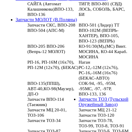
САЙГА (Автомат
ТИГР, ВПО-801 (СВД)
Калашникова)ВПО-133,
ЛОСЬ, СОБОЛЬ, БАРС,
ВПО-136
БИ
Запчасти МОЛОТ (В.Поляны)
Запчасти СКС, ВПО-208
ВПО-501 (Лидер) ТТ
ВПО-504 (АПС-М)
ВПО-102М (ВЕПРЬ-
ХАНТЕР), ВПО-105,
ВПО-123 (ВЕПРЬ)
ВПО-205 ВПО-206
КО-91/30(М),(МС) Винт.
(Вепрь-12 МОЛОТ)
МОСИНА, КО-44 Караб.
МОСИНА
РП-16, РП-16М (16х70),
Наган
РП-12М (12х70), (БЕКАС)
РС-12,-12М (12х76),
РС-16,-16М (16х76)
(БЕКАС-АВТО)
ВПО-135(ППШ),
СОК-94, -95, -95М,
АВТ-40,КО-98(Маузер),
-95МС, -97, -97Р,
ДП-О
ВПО-133, 136
Запчасти ВПО-114
Запчасти ТОЗ (Тульский
(Таежник)
Оружейный Завод)
Запчасти МЦ 20-01,
Запчасти МЦ 21-12
ТОЗ-106
Запчасти ТОЗ-120
Запчасти ТОЗ-34
Запчасти ТОЗ-78,
ТОЗ-99, ТОЗ-8, ТОЗ-91
Запчасти ТОЗ-87
Запчасти ТОЗ-Б, ТОЗ-БМ