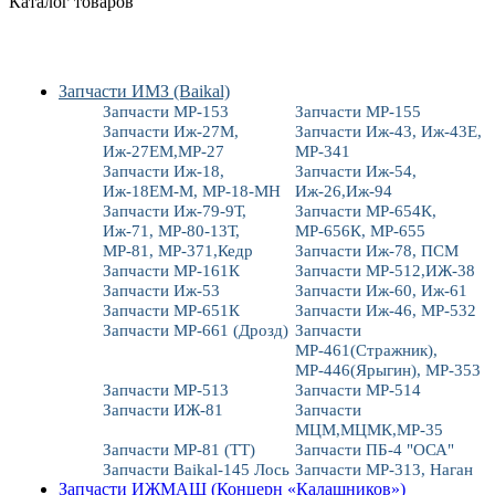
Каталог товаров
Запчасти ИМЗ (Baikal)
Запчасти МР-153
Запчасти МР-155
Запчасти Иж-27М,
Запчасти Иж-43, Иж-43Е,
Иж-27ЕМ,МР-27
МР-341
Запчасти Иж-18,
Запчасти Иж-54,
Иж-18ЕМ-М, МР-18-МН
Иж-26,Иж-94
Запчасти Иж-79-9Т,
Запчасти МР-654К,
Иж-71, МР-80-13Т,
МР-656К, МР-655
МР-81, МР-371,Кедр
Запчасти Иж-78, ПСМ
Запчасти МР-161К
Запчасти МР-512,ИЖ-38
Запчасти Иж-53
Запчасти Иж-60, Иж-61
Запчасти МР-651К
Запчасти Иж-46, МР-532
Запчасти МР-661 (Дрозд)
Запчасти
МР-461(Стражник),
МР-446(Ярыгин), МР-353
Запчасти МР-513
Запчасти МР-514
Запчасти ИЖ-81
Запчасти
МЦМ,МЦМК,МР-35
Запчасти МР-81 (ТТ)
Запчасти ПБ-4 "ОСА"
Запчасти Baikal-145 Лось
Запчасти МР-313, Наган
Запчасти ИЖМАШ (Концерн «Калашников»)