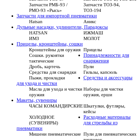
Запчасти РМБ-93 /
Запчасти ТОЗ-94,
РМО-93 «Рысь»
ТОЗ-194
Запчасти для импортной пневматики
Hatsan
Аникс
Дульные насадки, удлинители, Парадоксы
HATSAN
ИЖМАШ
ИМЗ
МОЛОТ
Прицелы, кронштейны, сошки
Кронштейны для оружия
Прицелы
Сошки. рукоятки
Принадлежности для
тактические
снаряжения
Дробь, картечь
Пули
Средства для снарядки
Гильзы, капсюль
Пыжи, прокладки
Средства и аксессуары
для ухода и чистки
Масла для ухода и чистки
Наборы для чистки
оружия
оружия, ерши
Макеты, сувениры
ЧАСЫ КОМАНДИРСКИЕ
Шкатулки, футляры,
кейсы
ХОЛОДНОЕ
Расходные материалы
(СУВЕНИРЫ)
для стрельбы из
пневматики
Мишени пневматические
Пули для пневматических
винтовок