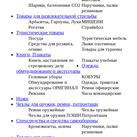
Шарики, баллончики СО2
Наручники, палки
резиновые
Товары для развлекательной стрельбы
Арбалеты, Гарпуны, Луки
МИШЕНИ
Рогатки
Страйкбол
Туристические товары
Посуда
Туристическая мебель
Средства для розжига,
Лыжи охотничьи
огниво
Товары для туризма
Книги, Плакаты
Книги, наставления по
Плакаты учебные
стрелковому делу
Одежда,
обмундирование и аксессуары
Головные уборы
КОБУРЫ
Обмундирование и
Одежда, трикотаж
аксессуары ОРИГИНАЛ
Ремни офицерские
Рюкзаки
Часы командирские
Ножи
Чехлы для оружия, ремни, патронташи
Ремни оружейные
Чехлы оружейные
Чехлы для оружия ПЭШН
Патронташи
Спецсредства и средства самообороны
Бронежилеты, шлема
Наручники, палки
резиновые