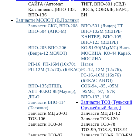
САЙГА (Автомат
ТИГР, ВПО-801 (СВД)
Калашникова)ВПО-133,
ЛОСЬ, СОБОЛЬ, БАРС,
ВПО-136
БИ
Запчасти МОЛОТ (В.Поляны)
Запчасти СКС, ВПО-208
ВПО-501 (Лидер) ТТ
ВПО-504 (АПС-М)
ВПО-102М (ВЕПРЬ-
ХАНТЕР), ВПО-105,
ВПО-123 (ВЕПРЬ)
ВПО-205 ВПО-206
КО-91/30(М),(МС) Винт.
(Вепрь-12 МОЛОТ)
МОСИНА, КО-44 Караб.
МОСИНА
РП-16, РП-16М (16х70),
Наган
РП-12М (12х70), (БЕКАС)
РС-12,-12М (12х76),
РС-16,-16М (16х76)
(БЕКАС-АВТО)
ВПО-135(ППШ),
СОК-94, -95, -95М,
АВТ-40,КО-98(Маузер),
-95МС, -97, -97Р,
ДП-О
ВПО-133, 136
Запчасти ВПО-114
Запчасти ТОЗ (Тульский
(Таежник)
Оружейный Завод)
Запчасти МЦ 20-01,
Запчасти МЦ 21-12
ТОЗ-106
Запчасти ТОЗ-120
Запчасти ТОЗ-34
Запчасти ТОЗ-78,
ТОЗ-99, ТОЗ-8, ТОЗ-91
Запчасти ТОЗ-87
Запчасти ТОЗ-Б, ТОЗ-БМ