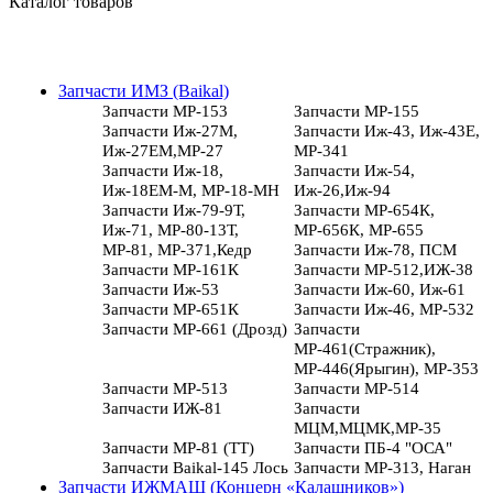
Каталог товаров
Запчасти ИМЗ (Baikal)
Запчасти МР-153
Запчасти МР-155
Запчасти Иж-27М,
Запчасти Иж-43, Иж-43Е,
Иж-27ЕМ,МР-27
МР-341
Запчасти Иж-18,
Запчасти Иж-54,
Иж-18ЕМ-М, МР-18-МН
Иж-26,Иж-94
Запчасти Иж-79-9Т,
Запчасти МР-654К,
Иж-71, МР-80-13Т,
МР-656К, МР-655
МР-81, МР-371,Кедр
Запчасти Иж-78, ПСМ
Запчасти МР-161К
Запчасти МР-512,ИЖ-38
Запчасти Иж-53
Запчасти Иж-60, Иж-61
Запчасти МР-651К
Запчасти Иж-46, МР-532
Запчасти МР-661 (Дрозд)
Запчасти
МР-461(Стражник),
МР-446(Ярыгин), МР-353
Запчасти МР-513
Запчасти МР-514
Запчасти ИЖ-81
Запчасти
МЦМ,МЦМК,МР-35
Запчасти МР-81 (ТТ)
Запчасти ПБ-4 "ОСА"
Запчасти Baikal-145 Лось
Запчасти МР-313, Наган
Запчасти ИЖМАШ (Концерн «Калашников»)