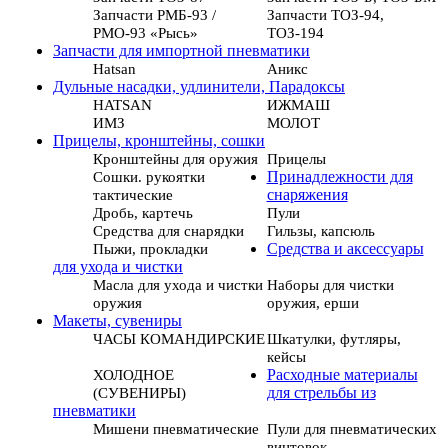
Запчасти РМБ-93 /
Запчасти ТОЗ-94,
РМО-93 «Рысь»
ТОЗ-194
Запчасти для импортной пневматики
Hatsan
Аникс
Дульные насадки, удлинители, Парадоксы
HATSAN
ИЖМАШ
ИМЗ
МОЛОТ
Прицелы, кронштейны, сошки
Кронштейны для оружия
Прицелы
Сошки. рукоятки
Принадлежности для
тактические
снаряжения
Дробь, картечь
Пули
Средства для снарядки
Гильзы, капсюль
Пыжи, прокладки
Средства и аксессуары
для ухода и чистки
Масла для ухода и чистки
Наборы для чистки
оружия
оружия, ерши
Макеты, сувениры
ЧАСЫ КОМАНДИРСКИЕ
Шкатулки, футляры,
кейсы
ХОЛОДНОЕ
Расходные материалы
(СУВЕНИРЫ)
для стрельбы из
пневматики
Мишени пневматические
Пули для пневматических
винтовок