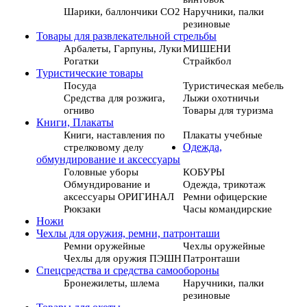
Шарики, баллончики СО2
Наручники, палки
резиновые
Товары для развлекательной стрельбы
Арбалеты, Гарпуны, Луки
МИШЕНИ
Рогатки
Страйкбол
Туристические товары
Посуда
Туристическая мебель
Средства для розжига,
Лыжи охотничьи
огниво
Товары для туризма
Книги, Плакаты
Книги, наставления по
Плакаты учебные
стрелковому делу
Одежда,
обмундирование и аксессуары
Головные уборы
КОБУРЫ
Обмундирование и
Одежда, трикотаж
аксессуары ОРИГИНАЛ
Ремни офицерские
Рюкзаки
Часы командирские
Ножи
Чехлы для оружия, ремни, патронташи
Ремни оружейные
Чехлы оружейные
Чехлы для оружия ПЭШН
Патронташи
Спецсредства и средства самообороны
Бронежилеты, шлема
Наручники, палки
резиновые