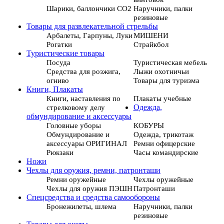
Шарики, баллончики СО2
Наручники, палки
резиновые
Товары для развлекательной стрельбы
Арбалеты, Гарпуны, Луки
МИШЕНИ
Рогатки
Страйкбол
Туристические товары
Посуда
Туристическая мебель
Средства для розжига,
Лыжи охотничьи
огниво
Товары для туризма
Книги, Плакаты
Книги, наставления по
Плакаты учебные
стрелковому делу
Одежда,
обмундирование и аксессуары
Головные уборы
КОБУРЫ
Обмундирование и
Одежда, трикотаж
аксессуары ОРИГИНАЛ
Ремни офицерские
Рюкзаки
Часы командирские
Ножи
Чехлы для оружия, ремни, патронташи
Ремни оружейные
Чехлы оружейные
Чехлы для оружия ПЭШН
Патронташи
Спецсредства и средства самообороны
Бронежилеты, шлема
Наручники, палки
резиновые