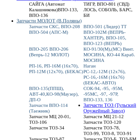
САЙГА (Автомат
ТИГР, ВПО-801 (СВД)
Калашникова)ВПО-133,
ЛОСЬ, СОБОЛЬ, БАРС,
ВПО-136
БИ
Запчасти МОЛОТ (В.Поляны)
Запчасти СКС, ВПО-208
ВПО-501 (Лидер) ТТ
ВПО-504 (АПС-М)
ВПО-102М (ВЕПРЬ-
ХАНТЕР), ВПО-105,
ВПО-123 (ВЕПРЬ)
ВПО-205 ВПО-206
КО-91/30(М),(МС) Винт.
(Вепрь-12 МОЛОТ)
МОСИНА, КО-44 Караб.
МОСИНА
РП-16, РП-16М (16х70),
Наган
РП-12М (12х70), (БЕКАС)
РС-12,-12М (12х76),
РС-16,-16М (16х76)
(БЕКАС-АВТО)
ВПО-135(ППШ),
СОК-94, -95, -95М,
АВТ-40,КО-98(Маузер),
-95МС, -97, -97Р,
ДП-О
ВПО-133, 136
Запчасти ВПО-114
Запчасти ТОЗ (Тульский
(Таежник)
Оружейный Завод)
Запчасти МЦ 20-01,
Запчасти МЦ 21-12
ТОЗ-106
Запчасти ТОЗ-120
Запчасти ТОЗ-34
Запчасти ТОЗ-78,
ТОЗ-99, ТОЗ-8, ТОЗ-91
Запчасти ТОЗ-87
Запчасти ТОЗ-Б, ТОЗ-БМ