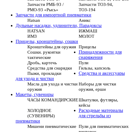
Запчасти РМБ-93 /
Запчасти ТОЗ-94,
РМО-93 «Рысь»
ТОЗ-194
Запчасти для импортной пневматики
Hatsan
Аникс
Дульные насадки, удлинители, Парадоксы
HATSAN
ИЖМАШ
ИМЗ
МОЛОТ
Прицелы, кронштейны, сошки
Кронштейны для оружия
Прицелы
Сошки. рукоятки
Принадлежности для
тактические
снаряжения
Дробь, картечь
Пули
Средства для снарядки
Гильзы, капсюль
Пыжи, прокладки
Средства и аксессуары
для ухода и чистки
Масла для ухода и чистки
Наборы для чистки
оружия
оружия, ерши
Макеты, сувениры
ЧАСЫ КОМАНДИРСКИЕ
Шкатулки, футляры,
кейсы
ХОЛОДНОЕ
Расходные материалы
(СУВЕНИРЫ)
для стрельбы из
пневматики
Мишени пневматические
Пули для пневматических
винтовок