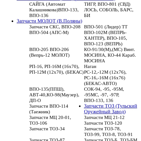
САЙГА (Автомат
ТИГР, ВПО-801 (СВД)
Калашникова)ВПО-133,
ЛОСЬ, СОБОЛЬ, БАРС,
ВПО-136
БИ
Запчасти МОЛОТ (В.Поляны)
Запчасти СКС, ВПО-208
ВПО-501 (Лидер) ТТ
ВПО-504 (АПС-М)
ВПО-102М (ВЕПРЬ-
ХАНТЕР), ВПО-105,
ВПО-123 (ВЕПРЬ)
ВПО-205 ВПО-206
КО-91/30(М),(МС) Винт.
(Вепрь-12 МОЛОТ)
МОСИНА, КО-44 Караб.
МОСИНА
РП-16, РП-16М (16х70),
Наган
РП-12М (12х70), (БЕКАС)
РС-12,-12М (12х76),
РС-16,-16М (16х76)
(БЕКАС-АВТО)
ВПО-135(ППШ),
СОК-94, -95, -95М,
АВТ-40,КО-98(Маузер),
-95МС, -97, -97Р,
ДП-О
ВПО-133, 136
Запчасти ВПО-114
Запчасти ТОЗ (Тульский
(Таежник)
Оружейный Завод)
Запчасти МЦ 20-01,
Запчасти МЦ 21-12
ТОЗ-106
Запчасти ТОЗ-120
Запчасти ТОЗ-34
Запчасти ТОЗ-78,
ТОЗ-99, ТОЗ-8, ТОЗ-91
Запчасти ТОЗ-87
Запчасти ТОЗ-Б, ТОЗ-БМ