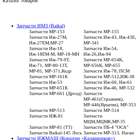
Каталог товаров
Запчасти ИМЗ (Baikal)
Запчасти МР-153
Запчасти МР-155
Запчасти Иж-27М,
Запчасти Иж-43, Иж-43Е,
Иж-27ЕМ,МР-27
МР-341
Запчасти Иж-18,
Запчасти Иж-54,
Иж-18ЕМ-М, МР-18-МН
Иж-26,Иж-94
Запчасти Иж-79-9Т,
Запчасти МР-654К,
Иж-71, МР-80-13Т,
МР-656К, МР-655
МР-81, МР-371,Кедр
Запчасти Иж-78, ПСМ
Запчасти МР-161К
Запчасти МР-512,ИЖ-38
Запчасти Иж-53
Запчасти Иж-60, Иж-61
Запчасти МР-651К
Запчасти Иж-46, МР-532
Запчасти МР-661 (Дрозд)
Запчасти
МР-461(Стражник),
МР-446(Ярыгин), МР-353
Запчасти МР-513
Запчасти МР-514
Запчасти ИЖ-81
Запчасти
МЦМ,МЦМК,МР-35
Запчасти МР-81 (ТТ)
Запчасти ПБ-4 "ОСА"
Запчасти Baikal-145 Лось
Запчасти МР-313, Наган
Запчасти ИЖМАШ (Концерн «Калашников»)