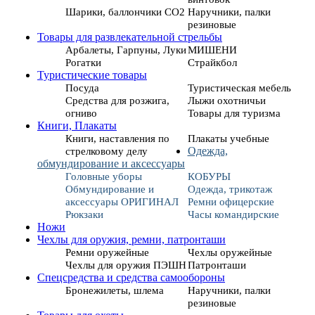
Шарики, баллончики СО2
Наручники, палки
резиновые
Товары для развлекательной стрельбы
Арбалеты, Гарпуны, Луки
МИШЕНИ
Рогатки
Страйкбол
Туристические товары
Посуда
Туристическая мебель
Средства для розжига,
Лыжи охотничьи
огниво
Товары для туризма
Книги, Плакаты
Книги, наставления по
Плакаты учебные
стрелковому делу
Одежда,
обмундирование и аксессуары
Головные уборы
КОБУРЫ
Обмундирование и
Одежда, трикотаж
аксессуары ОРИГИНАЛ
Ремни офицерские
Рюкзаки
Часы командирские
Ножи
Чехлы для оружия, ремни, патронташи
Ремни оружейные
Чехлы оружейные
Чехлы для оружия ПЭШН
Патронташи
Спецсредства и средства самообороны
Бронежилеты, шлема
Наручники, палки
резиновые