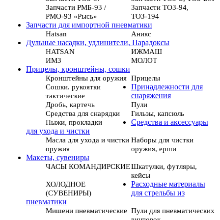
Запчасти РМБ-93 /
Запчасти ТОЗ-94,
РМО-93 «Рысь»
ТОЗ-194
Запчасти для импортной пневматики
Hatsan
Аникс
Дульные насадки, удлинители, Парадоксы
HATSAN
ИЖМАШ
ИМЗ
МОЛОТ
Прицелы, кронштейны, сошки
Кронштейны для оружия
Прицелы
Сошки. рукоятки
Принадлежности для
тактические
снаряжения
Дробь, картечь
Пули
Средства для снарядки
Гильзы, капсюль
Пыжи, прокладки
Средства и аксессуары
для ухода и чистки
Масла для ухода и чистки
Наборы для чистки
оружия
оружия, ерши
Макеты, сувениры
ЧАСЫ КОМАНДИРСКИЕ
Шкатулки, футляры,
кейсы
ХОЛОДНОЕ
Расходные материалы
(СУВЕНИРЫ)
для стрельбы из
пневматики
Мишени пневматические
Пули для пневматических
винтовок