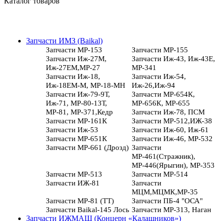
Каталог товаров
Запчасти ИМЗ (Baikal)
Запчасти МР-153
Запчасти МР-155
Запчасти Иж-27М,
Запчасти Иж-43, Иж-43Е,
Иж-27ЕМ,МР-27
МР-341
Запчасти Иж-18,
Запчасти Иж-54,
Иж-18ЕМ-М, МР-18-МН
Иж-26,Иж-94
Запчасти Иж-79-9Т,
Запчасти МР-654К,
Иж-71, МР-80-13Т,
МР-656К, МР-655
МР-81, МР-371,Кедр
Запчасти Иж-78, ПСМ
Запчасти МР-161К
Запчасти МР-512,ИЖ-38
Запчасти Иж-53
Запчасти Иж-60, Иж-61
Запчасти МР-651К
Запчасти Иж-46, МР-532
Запчасти МР-661 (Дрозд)
Запчасти
МР-461(Стражник),
МР-446(Ярыгин), МР-353
Запчасти МР-513
Запчасти МР-514
Запчасти ИЖ-81
Запчасти
МЦМ,МЦМК,МР-35
Запчасти МР-81 (ТТ)
Запчасти ПБ-4 "ОСА"
Запчасти Baikal-145 Лось
Запчасти МР-313, Наган
Запчасти ИЖМАШ (Концерн «Калашников»)