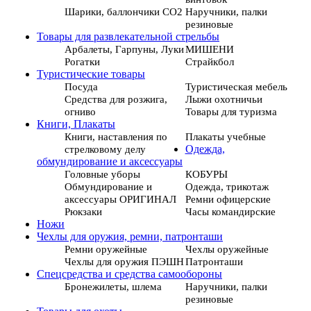
Шарики, баллончики СО2
Наручники, палки
резиновые
Товары для развлекательной стрельбы
Арбалеты, Гарпуны, Луки
МИШЕНИ
Рогатки
Страйкбол
Туристические товары
Посуда
Туристическая мебель
Средства для розжига,
Лыжи охотничьи
огниво
Товары для туризма
Книги, Плакаты
Книги, наставления по
Плакаты учебные
стрелковому делу
Одежда,
обмундирование и аксессуары
Головные уборы
КОБУРЫ
Обмундирование и
Одежда, трикотаж
аксессуары ОРИГИНАЛ
Ремни офицерские
Рюкзаки
Часы командирские
Ножи
Чехлы для оружия, ремни, патронташи
Ремни оружейные
Чехлы оружейные
Чехлы для оружия ПЭШН
Патронташи
Спецсредства и средства самообороны
Бронежилеты, шлема
Наручники, палки
резиновые