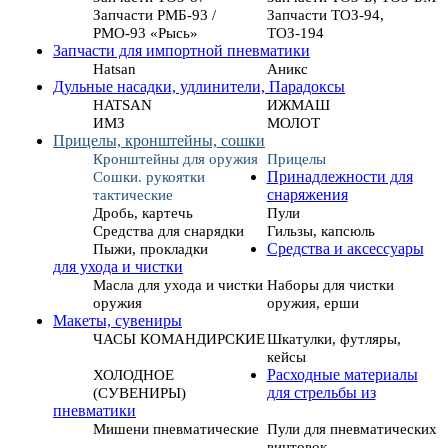
Запчасти РМБ-93 /
Запчасти ТОЗ-94,
РМО-93 «Рысь»
ТОЗ-194
Запчасти для импортной пневматики
Hatsan
Аникс
Дульные насадки, удлинители, Парадоксы
HATSAN
ИЖМАШ
ИМЗ
МОЛОТ
Прицелы, кронштейны, сошки
Кронштейны для оружия
Прицелы
Сошки. рукоятки
Принадлежности для
тактические
снаряжения
Дробь, картечь
Пули
Средства для снарядки
Гильзы, капсюль
Пыжи, прокладки
Средства и аксессуары
для ухода и чистки
Масла для ухода и чистки
Наборы для чистки
оружия
оружия, ерши
Макеты, сувениры
ЧАСЫ КОМАНДИРСКИЕ
Шкатулки, футляры,
кейсы
ХОЛОДНОЕ
Расходные материалы
(СУВЕНИРЫ)
для стрельбы из
пневматики
Мишени пневматические
Пули для пневматических
винтовок