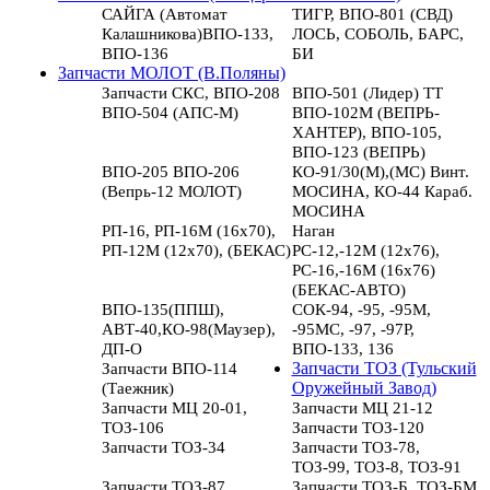
САЙГА (Автомат
ТИГР, ВПО-801 (СВД)
Калашникова)ВПО-133,
ЛОСЬ, СОБОЛЬ, БАРС,
ВПО-136
БИ
Запчасти МОЛОТ (В.Поляны)
Запчасти СКС, ВПО-208
ВПО-501 (Лидер) ТТ
ВПО-504 (АПС-М)
ВПО-102М (ВЕПРЬ-
ХАНТЕР), ВПО-105,
ВПО-123 (ВЕПРЬ)
ВПО-205 ВПО-206
КО-91/30(М),(МС) Винт.
(Вепрь-12 МОЛОТ)
МОСИНА, КО-44 Караб.
МОСИНА
РП-16, РП-16М (16х70),
Наган
РП-12М (12х70), (БЕКАС)
РС-12,-12М (12х76),
РС-16,-16М (16х76)
(БЕКАС-АВТО)
ВПО-135(ППШ),
СОК-94, -95, -95М,
АВТ-40,КО-98(Маузер),
-95МС, -97, -97Р,
ДП-О
ВПО-133, 136
Запчасти ВПО-114
Запчасти ТОЗ (Тульский
(Таежник)
Оружейный Завод)
Запчасти МЦ 20-01,
Запчасти МЦ 21-12
ТОЗ-106
Запчасти ТОЗ-120
Запчасти ТОЗ-34
Запчасти ТОЗ-78,
ТОЗ-99, ТОЗ-8, ТОЗ-91
Запчасти ТОЗ-87
Запчасти ТОЗ-Б, ТОЗ-БМ