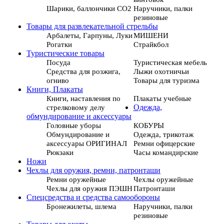
Шарики, баллончики СО2
Наручники, палки
резиновые
Товары для развлекательной стрельбы
Арбалеты, Гарпуны, Луки
МИШЕНИ
Рогатки
Страйкбол
Туристические товары
Посуда
Туристическая мебель
Средства для розжига,
Лыжи охотничьи
огниво
Товары для туризма
Книги, Плакаты
Книги, наставления по
Плакаты учебные
стрелковому делу
Одежда,
обмундирование и аксессуары
Головные уборы
КОБУРЫ
Обмундирование и
Одежда, трикотаж
аксессуары ОРИГИНАЛ
Ремни офицерские
Рюкзаки
Часы командирские
Ножи
Чехлы для оружия, ремни, патронташи
Ремни оружейные
Чехлы оружейные
Чехлы для оружия ПЭШН
Патронташи
Спецсредства и средства самообороны
Бронежилеты, шлема
Наручники, палки
резиновые