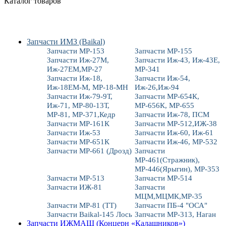
Каталог товаров
Запчасти ИМЗ (Baikal)
Запчасти МР-153
Запчасти МР-155
Запчасти Иж-27М,
Запчасти Иж-43, Иж-43Е,
Иж-27ЕМ,МР-27
МР-341
Запчасти Иж-18,
Запчасти Иж-54,
Иж-18ЕМ-М, МР-18-МН
Иж-26,Иж-94
Запчасти Иж-79-9Т,
Запчасти МР-654К,
Иж-71, МР-80-13Т,
МР-656К, МР-655
МР-81, МР-371,Кедр
Запчасти Иж-78, ПСМ
Запчасти МР-161К
Запчасти МР-512,ИЖ-38
Запчасти Иж-53
Запчасти Иж-60, Иж-61
Запчасти МР-651К
Запчасти Иж-46, МР-532
Запчасти МР-661 (Дрозд)
Запчасти
МР-461(Стражник),
МР-446(Ярыгин), МР-353
Запчасти МР-513
Запчасти МР-514
Запчасти ИЖ-81
Запчасти
МЦМ,МЦМК,МР-35
Запчасти МР-81 (ТТ)
Запчасти ПБ-4 "ОСА"
Запчасти Baikal-145 Лось
Запчасти МР-313, Наган
Запчасти ИЖМАШ (Концерн «Калашников»)