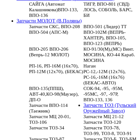
САЙГА (Автомат
ТИГР, ВПО-801 (СВД)
Калашникова)ВПО-133,
ЛОСЬ, СОБОЛЬ, БАРС,
ВПО-136
БИ
Запчасти МОЛОТ (В.Поляны)
Запчасти СКС, ВПО-208
ВПО-501 (Лидер) ТТ
ВПО-504 (АПС-М)
ВПО-102М (ВЕПРЬ-
ХАНТЕР), ВПО-105,
ВПО-123 (ВЕПРЬ)
ВПО-205 ВПО-206
КО-91/30(М),(МС) Винт.
(Вепрь-12 МОЛОТ)
МОСИНА, КО-44 Караб.
МОСИНА
РП-16, РП-16М (16х70),
Наган
РП-12М (12х70), (БЕКАС)
РС-12,-12М (12х76),
РС-16,-16М (16х76)
(БЕКАС-АВТО)
ВПО-135(ППШ),
СОК-94, -95, -95М,
АВТ-40,КО-98(Маузер),
-95МС, -97, -97Р,
ДП-О
ВПО-133, 136
Запчасти ВПО-114
Запчасти ТОЗ (Тульский
(Таежник)
Оружейный Завод)
Запчасти МЦ 20-01,
Запчасти МЦ 21-12
ТОЗ-106
Запчасти ТОЗ-120
Запчасти ТОЗ-34
Запчасти ТОЗ-78,
ТОЗ-99, ТОЗ-8, ТОЗ-91
Запчасти ТОЗ-87
Запчасти ТОЗ-Б, ТОЗ-БМ