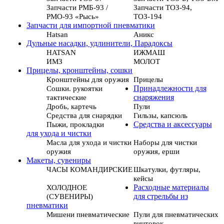
Запчасти РМБ-93 /
Запчасти ТОЗ-94,
РМО-93 «Рысь»
ТОЗ-194
Запчасти для импортной пневматики
Hatsan
Аникс
Дульные насадки, удлинители, Парадоксы
HATSAN
ИЖМАШ
ИМЗ
МОЛОТ
Прицелы, кронштейны, сошки
Кронштейны для оружия
Прицелы
Сошки. рукоятки
Принадлежности для
тактические
снаряжения
Дробь, картечь
Пули
Средства для снарядки
Гильзы, капсюль
Пыжи, прокладки
Средства и аксессуары
для ухода и чистки
Масла для ухода и чистки
Наборы для чистки
оружия
оружия, ерши
Макеты, сувениры
ЧАСЫ КОМАНДИРСКИЕ
Шкатулки, футляры,
кейсы
ХОЛОДНОЕ
Расходные материалы
(СУВЕНИРЫ)
для стрельбы из
пневматики
Мишени пневматические
Пули для пневматических
винтовок