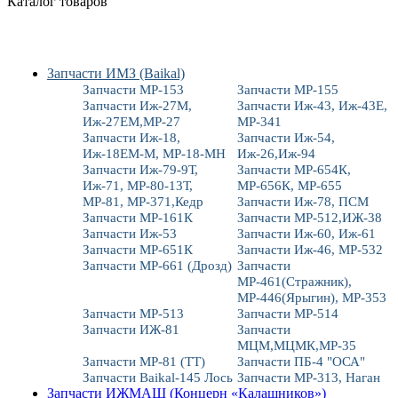
Каталог товаров
Запчасти ИМЗ (Baikal)
Запчасти МР-153
Запчасти МР-155
Запчасти Иж-27М,
Запчасти Иж-43, Иж-43Е,
Иж-27ЕМ,МР-27
МР-341
Запчасти Иж-18,
Запчасти Иж-54,
Иж-18ЕМ-М, МР-18-МН
Иж-26,Иж-94
Запчасти Иж-79-9Т,
Запчасти МР-654К,
Иж-71, МР-80-13Т,
МР-656К, МР-655
МР-81, МР-371,Кедр
Запчасти Иж-78, ПСМ
Запчасти МР-161К
Запчасти МР-512,ИЖ-38
Запчасти Иж-53
Запчасти Иж-60, Иж-61
Запчасти МР-651К
Запчасти Иж-46, МР-532
Запчасти МР-661 (Дрозд)
Запчасти
МР-461(Стражник),
МР-446(Ярыгин), МР-353
Запчасти МР-513
Запчасти МР-514
Запчасти ИЖ-81
Запчасти
МЦМ,МЦМК,МР-35
Запчасти МР-81 (ТТ)
Запчасти ПБ-4 "ОСА"
Запчасти Baikal-145 Лось
Запчасти МР-313, Наган
Запчасти ИЖМАШ (Концерн «Калашников»)