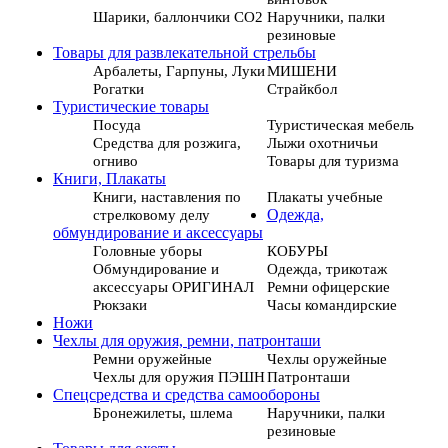
Шарики, баллончики СО2
Наручники, палки
резиновые
Товары для развлекательной стрельбы
Арбалеты, Гарпуны, Луки
МИШЕНИ
Рогатки
Страйкбол
Туристические товары
Посуда
Туристическая мебель
Средства для розжига,
Лыжи охотничьи
огниво
Товары для туризма
Книги, Плакаты
Книги, наставления по
Плакаты учебные
стрелковому делу
Одежда,
обмундирование и аксессуары
Головные уборы
КОБУРЫ
Обмундирование и
Одежда, трикотаж
аксессуары ОРИГИНАЛ
Ремни офицерские
Рюкзаки
Часы командирские
Ножи
Чехлы для оружия, ремни, патронташи
Ремни оружейные
Чехлы оружейные
Чехлы для оружия ПЭШН
Патронташи
Спецсредства и средства самообороны
Бронежилеты, шлема
Наручники, палки
резиновые