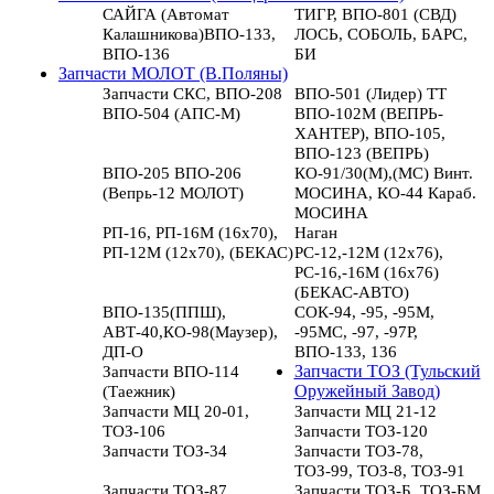
САЙГА (Автомат
ТИГР, ВПО-801 (СВД)
Калашникова)ВПО-133,
ЛОСЬ, СОБОЛЬ, БАРС,
ВПО-136
БИ
Запчасти МОЛОТ (В.Поляны)
Запчасти СКС, ВПО-208
ВПО-501 (Лидер) ТТ
ВПО-504 (АПС-М)
ВПО-102М (ВЕПРЬ-
ХАНТЕР), ВПО-105,
ВПО-123 (ВЕПРЬ)
ВПО-205 ВПО-206
КО-91/30(М),(МС) Винт.
(Вепрь-12 МОЛОТ)
МОСИНА, КО-44 Караб.
МОСИНА
РП-16, РП-16М (16х70),
Наган
РП-12М (12х70), (БЕКАС)
РС-12,-12М (12х76),
РС-16,-16М (16х76)
(БЕКАС-АВТО)
ВПО-135(ППШ),
СОК-94, -95, -95М,
АВТ-40,КО-98(Маузер),
-95МС, -97, -97Р,
ДП-О
ВПО-133, 136
Запчасти ВПО-114
Запчасти ТОЗ (Тульский
(Таежник)
Оружейный Завод)
Запчасти МЦ 20-01,
Запчасти МЦ 21-12
ТОЗ-106
Запчасти ТОЗ-120
Запчасти ТОЗ-34
Запчасти ТОЗ-78,
ТОЗ-99, ТОЗ-8, ТОЗ-91
Запчасти ТОЗ-87
Запчасти ТОЗ-Б, ТОЗ-БМ