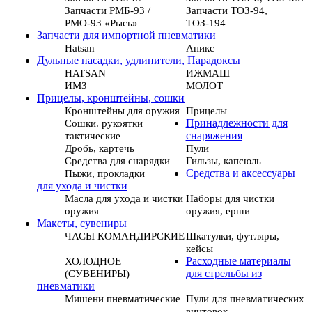
Запчасти РМБ-93 /
Запчасти ТОЗ-94,
РМО-93 «Рысь»
ТОЗ-194
Запчасти для импортной пневматики
Hatsan
Аникс
Дульные насадки, удлинители, Парадоксы
HATSAN
ИЖМАШ
ИМЗ
МОЛОТ
Прицелы, кронштейны, сошки
Кронштейны для оружия
Прицелы
Сошки. рукоятки
Принадлежности для
тактические
снаряжения
Дробь, картечь
Пули
Средства для снарядки
Гильзы, капсюль
Пыжи, прокладки
Средства и аксессуары
для ухода и чистки
Масла для ухода и чистки
Наборы для чистки
оружия
оружия, ерши
Макеты, сувениры
ЧАСЫ КОМАНДИРСКИЕ
Шкатулки, футляры,
кейсы
ХОЛОДНОЕ
Расходные материалы
(СУВЕНИРЫ)
для стрельбы из
пневматики
Мишени пневматические
Пули для пневматических
винтовок