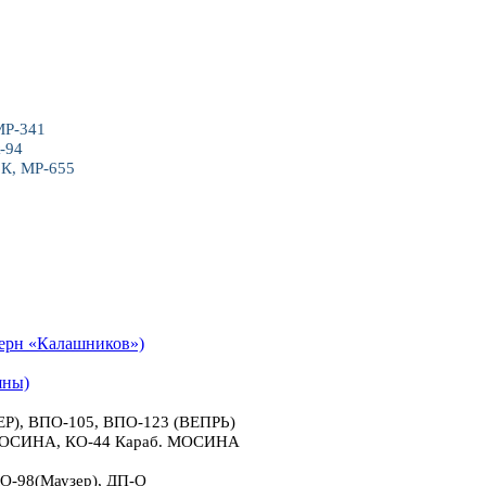
МР-341
-94
6К, МР-655
рн «Калашников»)
яны)
), ВПО-105, ВПО-123 (ВЕПРЬ)
 МОСИНА, КО-44 Караб. МОСИНА
О-98(Маузер), ДП-О