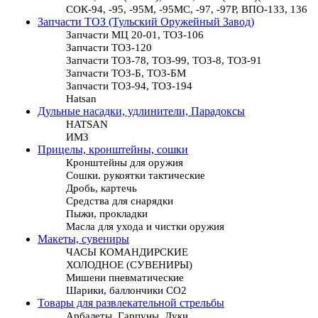
СОК-94, -95, -95М, -95МС, -97, -97Р, ВПО-133, 136
Запчасти ТОЗ (Тульский Оружейный Завод)
Запчасти МЦ 20-01, ТОЗ-106
Запчасти ТОЗ-120
Запчасти ТОЗ-78, ТОЗ-99, ТОЗ-8, ТОЗ-91
Запчасти ТОЗ-Б, ТОЗ-БМ
Запчасти ТОЗ-94, ТОЗ-194
Hatsan
Дульные насадки, удлинители, Парадоксы
HATSAN
ИМЗ
Прицелы, кронштейны, сошки
Кронштейны для оружия
Сошки. рукоятки тактические
Дробь, картечь
Средства для снарядки
Пыжи, прокладки
Масла для ухода и чистки оружия
Макеты, сувениры
ЧАСЫ КОМАНДИРСКИЕ
ХОЛОДНОЕ (СУВЕНИРЫ)
Мишени пневматические
Шарики, баллончики СО2
Товары для развлекательной стрельбы
Арбалеты, Гарпуны, Луки