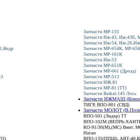
Запчасти МР-155
Запчасти Иж-43, Иж-43Е, 
Запчасти Иж-54, Иж-26,Иж
1,Кедр
Запчасти МР-654К, МР-65
Запчасти МР-161К
Запчасти Иж-53
Запчасти МР-651К
Запчасти МР-661 (Дрозд)
53
Запчасти МР-513
Запчасти ИЖ-81
Запчасти МР-81 (ТТ)
Запчасти Baikal-145 Лось
Запчасти ИЖМАШ (Конце
ТИГР, ВПО-801 (СВД)
Запчасти МОЛОТ (В.Пол
ВПО-501 (Лидер) ТТ
ВПО-102М (ВЕПРЬ-ХАНТЕР
КО-91/30(М),(МС) Винт.
Наган
ТО)
ВПО-135(ППШ), АВТ-40,К