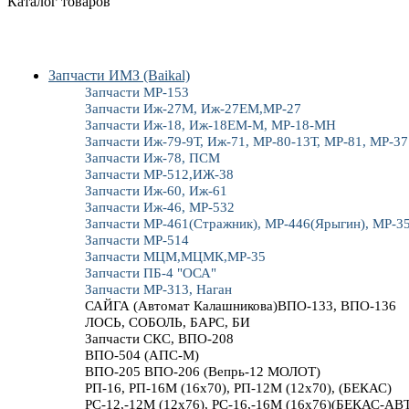
Каталог товаров
Запчасти ИМЗ (Baikal)
Запчасти МР-153
Запчасти Иж-27М, Иж-27ЕМ,МР-27
Запчасти Иж-18, Иж-18ЕМ-М, МР-18-МН
Запчасти Иж-79-9Т, Иж-71, МР-80-13Т, МР-81, МР-37
Запчасти Иж-78, ПСМ
Запчасти МР-512,ИЖ-38
Запчасти Иж-60, Иж-61
Запчасти Иж-46, МР-532
Запчасти МР-461(Стражник), МР-446(Ярыгин), МР-3
Запчасти МР-514
Запчасти МЦМ,МЦМК,МР-35
Запчасти ПБ-4 "ОСА"
Запчасти МР-313, Наган
САЙГА (Автомат Калашникова)ВПО-133, ВПО-136
ЛОСЬ, СОБОЛЬ, БАРС, БИ
Запчасти СКС, ВПО-208
ВПО-504 (АПС-М)
ВПО-205 ВПО-206 (Вепрь-12 МОЛОТ)
РП-16, РП-16М (16х70), РП-12М (12х70), (БЕКАС)
РС-12,-12М (12х76), РС-16,-16М (16х76)(БЕКАС-АВ