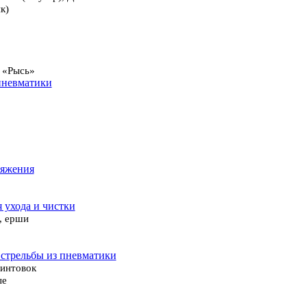
к)
 «Рысь»
пневматики
ряжения
я ухода и чистки
, ерши
 стрельбы из пневматики
винтовок
ые